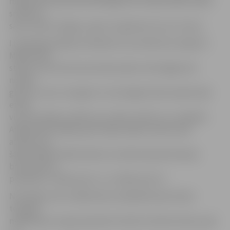
māksliniece plūstoši iestrādājusi šo tradicionālo svētku
simbolus –
sauli, ziedu vainagu, uguni un gaismas cīņu ar tumsu.
I.Grasberga atklāj, ka darbiem viņu iedvesmo ceļojumi.
Māksliniece
stāsta, ka reiz devusies ekskursijā uz Norvēģiju bez
nolūka
gleznot, taču, ieraugot to, kā sniegoti kalni atspīd zaļā
ezerā,
viņa nav spējusi valdīt savu vēlmi uzlikt to uz audekla.
Atgriežoties mājās, gleznotāja radījusi darbus pēc
atmiņas. Arī
šajā izstādē skatāmi darbi, ko iedvesmojuši ārzemju
braucieniem,
piemēram, «Nāves jūra I» un «Nāves jūra II».
Nozīmīgu vietu mākslinieces daiļradē ieņem krāsu
terapija –
māksliniece to gan pasniedz slimnīcā «Ģintermuiža», gan