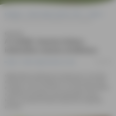
Sākumlapa
Portāla “Jelgavas Vēstnesis” arhīvs
Izstādes
Ar izstādi «Vasaras krāsas» ieskandina vasaras atnākšanu
Klausīties
Ar izstādi «Vasaras krāsas»
ieskandina vasaras atnākšanu
06/06/2016
Izstādes
Portāla “Jelgavas Vēstnesis” arhīvs
«Māksliniekam ir jāklausās vien pašam sevī,» tā uzskata
māksliniece Indra Grasberga, kurai patīk ļauties mirkļa
emocijām, neuztraucoties par to, vai viņas radītā māksla
ir reālistiska. Viņas gleznu personālizstāde «Vasaras
krāsas» no šodienas skatāma Sabiedrības integrācijas
pārvaldē.