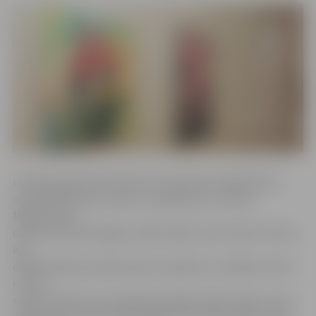
Izstādē apskatāmi 16 darbi, kas iemieso mākslinieces
interpretāciju par vasaru un sajūtām, ko tā raisa.
Mākslinieces
darbos dominē vieglas, košas krāsas, kā arī ziedu motīvs,
kas
dažbrīd pārtop vitālos krāsu triepienos. Izstādes centrā
izcelts
saules ritējums, kas spilgti iezīmējas darbā «Līgo», kurā