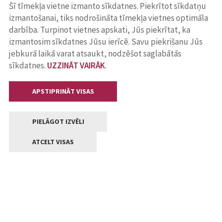
Šī tīmekļa vietne izmanto sīkdatnes. Piekrītot sīkdatņu
izmantošanai, tiks nodrošināta tīmekļa vietnes optimāla
darbība. Turpinot vietnes apskati, Jūs piekrītat, ka
izmantosim sīkdatnes Jūsu ierīcē. Savu piekrišanu Jūs
jebkurā laikā varat atsaukt, nodzēšot saglabātās
sīkdatnes.
UZZINĀT VAIRĀK
.
APSTIPRINĀT VISAS
PIELĀGOT IZVĒLI
ATCELT VISAS