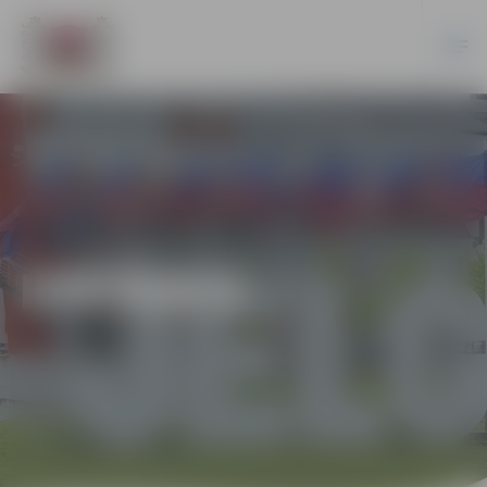
IZSTĀDES