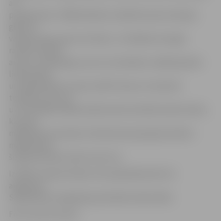
arī
praktizē pati. «Māksliniekam ir jāizliek savas emocijas,
gleznot
var gan dzeju, gan arī mūziku,» tā mākslas terapiju
raksturo darbu
autore. I.Grasberga uzsver, ka mūsdienu mākslā pastāv
liela brīvība
un mākslinieks var pats radīt formas un izmantot
tehnikas, kas viņu
uzrunā. Šajā izstādē skatāmi akrila tehnikā veidoti darbi,
kas, pēc
mākslinieces domām, līdzinās akvareļu glezniecībai –
māksliniecei
šis glezniecības veids ir ļoti tuvs.
Izstāde «Vasaras krāsas» būs apskatāma līdz 19.
augustam
Sabiedrības integrācijas pārvaldes darba laikā.
Foto: Austris Auziņš