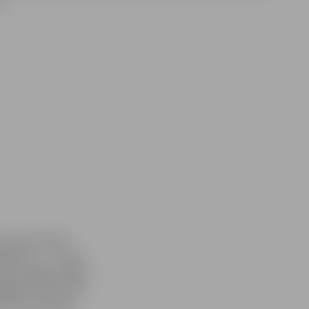
u.
 tiek aicināts
dsgaisma…», kurā
uņoto spēku štāba
ēšana Pils salā,
ies virs zemes