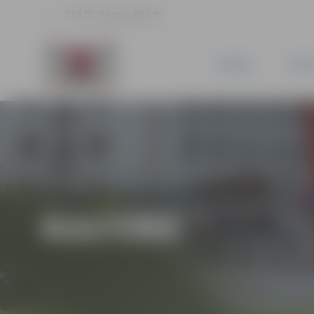
17.8 °C, 3.3 m/s, 61.1 %
JAUNUMI
PILSĒ
KULTŪRA