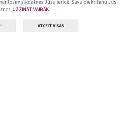
zmantosim sīkdatnes Jūsu ierīcē. Savu piekrišanu Jūs
atnes.
UZZINĀT VAIRĀK
.
I
ATCELT VISAS
Klientu apkalpošana
ilsētas pašvaldība
Darba laiks
, Jelgava, LV-3001
Pirmdienās
8.00 - 18.00
Otrdienās
8.00 - 17.00
22
Trešdienās
8.00 - 17.00
va.lv
Ceturtdienās
8.00 - 17.00
Piektdienās
8.00 - 14.30