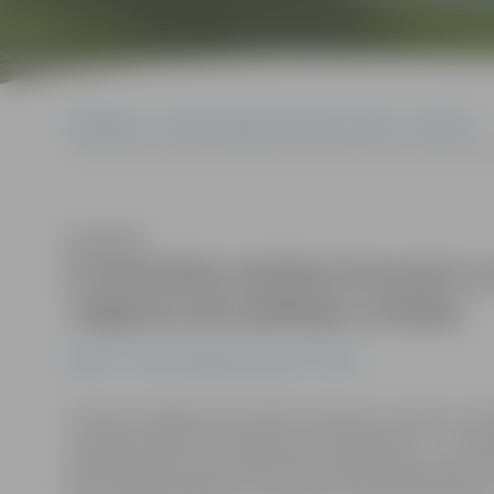
Sākumlapa
Portāla “Jelgavas Vēstnesis” arhīvs
Kultūra
Ar klasiskās mūzikas koncertu un gaisa balonu spīdēšanu turpinās 
Klausīties
Ar klasiskās mūzikas koncertu u
Jelgavas pils jubilejas svinības
Kultūra
Portāla “Jelgavas Vēstnesis” arhīvs
Turpinot Jelgavas pils svētku maratonu, šovakar, 14. jūn
mūzikas koncertu «Jelgavas pils sirdsgaisma…», kurā 
spēku štāba orķestris. Koncertam sekos gaisa balonu nak