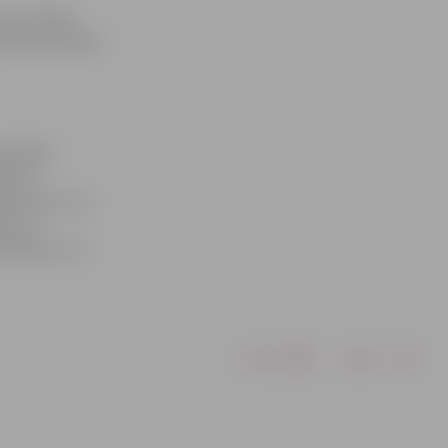
lā. Uzrādot
ādam laimēsies
pavadībā
vienam
as ainas, kas
z sešu
sētniekiem un
Drukāt
Dalīties