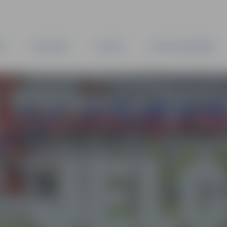
TA
PAŠVALDĪBA
IESTĀDES
KAPITĀLSABIEDRĪBAS