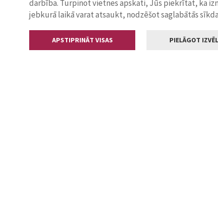
darbība. Turpinot vietnes apskati, Jūs piekrītat, ka i
jebkurā laikā varat atsaukt, nodzēšot saglabātās sīkd
APSTIPRINĀT VISAS
PIELĀGOT IZVĒL
Kontakti
Jelgavas valstp
Lielā iela 11
+371 630055
pasts@jelga