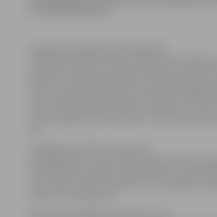
ar «IZZI» gaisa balonu.
Latvijas Lauksaimniecības universitātes
Sabiedrisko attiecību daļas vadītāja Inta Āne stāsta, ka
mūzikas koncertā tiks atskaņoti skaņdarbi no Baha līd
Mocartam. «NBS štāba orķestris ir iestudējis speciālu 
kurā sveču gaismā pils pagalmā skanēs populārākā kla
tā par šīs dienas vakara koncertu ar sajūsmu teic I.Āne,
arī aicina jelgavniekus droši nākt un smelties pozitīva
sev.
Svarīgi gan atcerēties, ka koncerta
laikā organizatori aicina autobraucējus bez liekas vaj
nebraukāt pils teritorijā. Laicīgi ierodoties, tiek dota 
auto novietot stāvlaukumā aiz pils, bet pasākuma laik
ieteicams braukāt ap pili.
Pēc koncerta gaidāms pārsteigums «IZZI