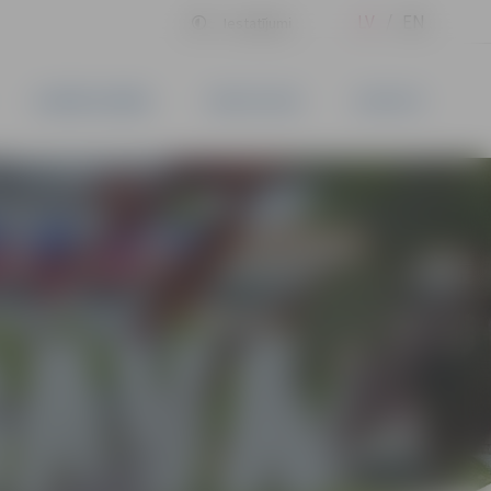
LV
EN
Iestatījumi
UZŅĒMĒJDARBĪBA
PAKALPOJUMI
KONTAKTI