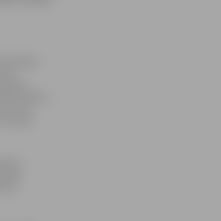
 klasiskajā
z pat
popūriju,
siskā mūzika,»
 kas reizē
s emocijas
adzības
iespēja
ā nav