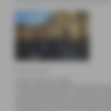
dota iespēja pacelties virs zemes ar «IZZI» gaisa balon
Ritma Gaidamoviča
Turpinot Jelgavas pils svētku
maratonu, šovakar, 14. jūnijā, pils pagalmā ikviens
uz klasiskās mūzikas koncertu «Jelgavas pils sir
par skatītāju atpūtu gādās Latvijas Nacionālo br
orķestris. Koncertam sekos gaisa balonu nakts spīd
kura laikā daļai no viesiem tiks dota iespēja pacelt