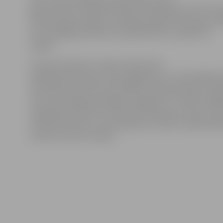
gaisa skūpsts» jeb gaisa balonu spīdēšanas šovs Pils sa
pils hercoga zīmogu uz jubilejas programmas lapas, k
arī tik šajā gaisa balonā un paskatīties uz jubilāri no
augšas.
Līdz pat pulksten 2 naktī viesiem būs
iespēja paviesoties arī pils pagrabā, kur ciemiņi gida 
tiks ielaisti pa 15 līdz 20 cilvēkiem lielās grupās un ik
tiks dota iespēja pastaigāt pa pagrabu un redzēt dažād
atspoguļos pils dzīvi. Grupas tiks ielaistas ar piecu līd
minūšu intervālu. Visi šie pasākumi svētku vakarā pil
viesiem būs bez maksas.