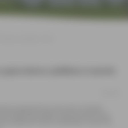
Jelgavas pils jubilejas svinības
n gaisa balonu spīdēšanu turpinās
14/06/2008
ijā, pils pagalmā ikviens tiek aicināts uz klasiskās
par skatītāju atpūtu gādās Latvijas Nacionālo bruņoto
ts spīdēšana Pils salā, kura laikā daļai no viesiem tiks