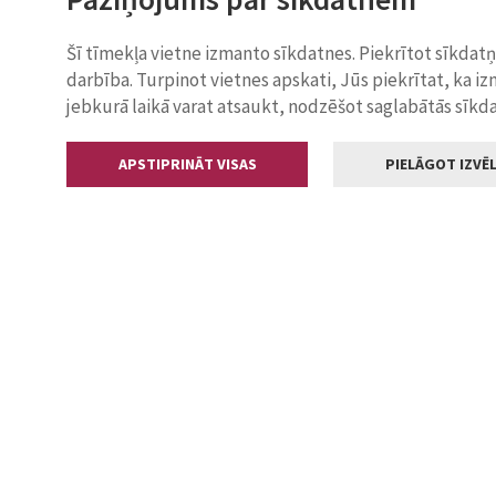
Šī tīmekļa vietne izmanto sīkdatnes. Piekrītot sīkdat
darbība. Turpinot vietnes apskati, Jūs piekrītat, ka i
jebkurā laikā varat atsaukt, nodzēšot saglabātās sīkd
APSTIPRINĀT VISAS
PIELĀGOT IZVĒL
Kontakti
Jelgavas valstp
Lielā iela 11
+371 630055
pasts@jelga