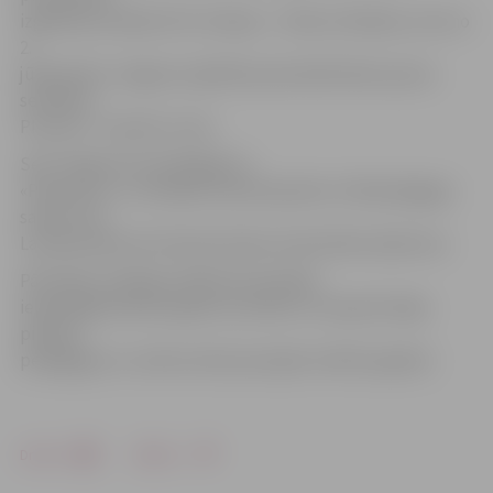
izglītības iestāde (PII) «Rotaļa» – Mirdzu Klebeku, bet no
2.
jūlija darbu Jelgavas Izglītības pārvaldē sākusi jauna
seciāliste
PII jomā – Sarmīte Joma.
Seši Jelgavas PII pedagogi no
«Pasaciņas» un «Rotaļas» pievienojušies to 69 pedagogu
saimei, kas
Latvijā saņēmuši Starptautiskas meistarības diplomus.
Pārvaldes vadītāja sanāksmē analizēja
iepriekšējā mācību gada rezultātus un iepazīstināja
pilsētas
pedagogus ar uzdevumiem jaunajam mācību gadam.
Drukāt
Dalīties