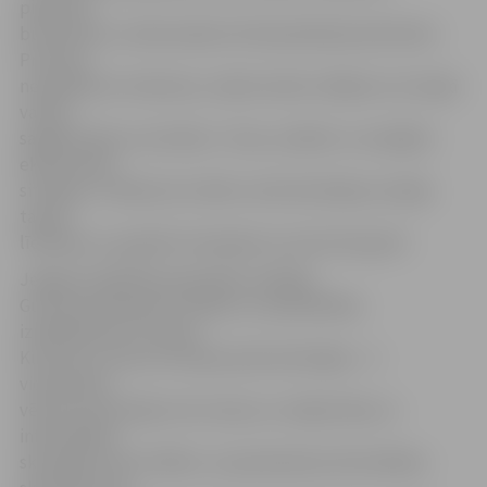
piebūves
būvniecību un bērnudārza Pulkveža Brieža ielā izbūvi.
Protams,
neizpalika arī veiksmes, radošu darbu vēlējumi, lai maijā
varētu
sagaidīt labus rezultātus. Tiesa, norādot uz sarežģīto
ekonomisko
situāciju, A. Rāviņš arī svētku reizē skolotājus aicināja
taupīt
līdzekļus, jo papildu finansējumu atrast būs grūti.
Jelgavas Izglītības pārvaldes vadītāja
Gunta Auza kopā ar A. Rāviņu un pašvaldības
izpilddirektoru Gunāru
Kurloviču sveica arī sešas jaunās skolotājas – 4.
vidusskolas
vēstures skolotāju Initu Zariņu un mājturības un
informātikas
skolotāju Gunitu Šēferi, 4. pamatskolas informātikas