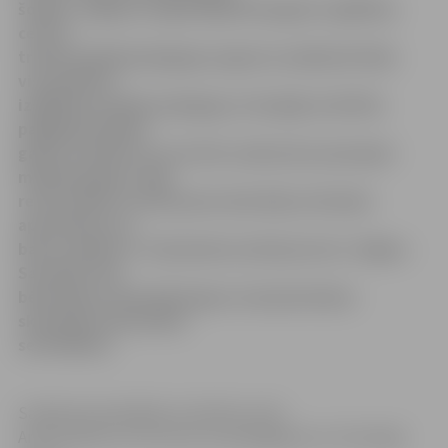
šodien, Jelgavas reģionālajā Pieaugušo izglītības
centrā
tradicionālajā pedagogu augusta sanāksmē tikās
visu pilsētas
izglītības iestāžu pedagogi, lai kopīgi izvērtētu
pagājušā mācību
gada rezultātu un izvirzītu uzdevumus jaunajam
mācību gadam. Šajā
reizē sveikti arī seši jaunie skolotāji, bet īpašu
apsveikumu un
balvu saņēma 4. vidusskolas meiteņu koris «Spīgo».
Savukārt seši
bērnudārzu skolotāji ieguva starptautiskus
skolotāja meistarības
sertifikātus.
Sanāksmē piedalījās arī pilsētas mērs
Andris Rāviņš, kurš atzina, ka pedagogi esot tā laimīgā