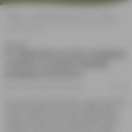
Sākumlapa
Portāla “Jelgavas Vēstnesis” arhīvs
Pilsētā
Ar vēlējumiem un jauno pedagogu sveikšanu aizritējusi ikgadējā
pedagogu konference
Klausīties
Ar vēlējumiem un jauno pedagogu
sveikšanu aizritējusi ikgadējā
pedagogu konference
27/08/2008
Pilsētā
Portāla “Jelgavas Vēstnesis” arhīvs
Īsi pirms jaunā mācību gada, šodien, Jelgavas reģionālajā
Pieaugušo izglītības centrā tradicionālajā pedagogu
augusta sanāksmē tikās visu pilsētas izglītības iestāžu
pedagogi, lai kopīgi izvērtētu pagājušā mācību gada
rezultātu un izvirzītu uzdevumus jaunajam mācību