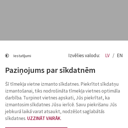
Izvēlies valodu:
LV
EN
Iestatījumi
Paziņojums par sīkdatnēm
Šī tīmekļa vietne izmanto sīkdatnes. Piekrītot sīkdatņu
izmantošanai, tiks nodrošināta tīmekļa vietnes optimāla
darbība. Turpinot vietnes apskati, Jūs piekrītat, ka
izmantosim sīkdatnes Jūsu ierīcē. Savu piekrišanu Jūs
jebkurā laikā varat atsaukt, nodzēšot saglabātās
sīkdatnes.
UZZINĀT VAIRĀK
.