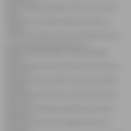
skolotāju Zani
Rusinu un izglītības psiholoģi Jolantu Konute, vakara
(maiņu)
vidusskolas informātikas skolotāju Inesi Rasiņu un
Jelgavas
specializētās peldēšanas skolas treneri Egiju Kravcovu.
Izmaiņas šajā mācību gadā piedzīvos arī
vairāku skolu administrācija – Spīdolas ģimnāzijā
direktora
vietniece tagad būs Marita Andersone, Vakaru (maiņu)
vidusskolā
direktora vietnieces pienākumus pildīs Inga Zudīļina,
Speciālajā
internātpamatskolā direktores vietniece būs Kristīne
Gizāne, bet 1.
sanatorijas internātpamatskolā direktora vietnieces
pienākumus
pildīs Ginta Strade. Jaunu pedagogu saņēmusi arī
pirmsskolas