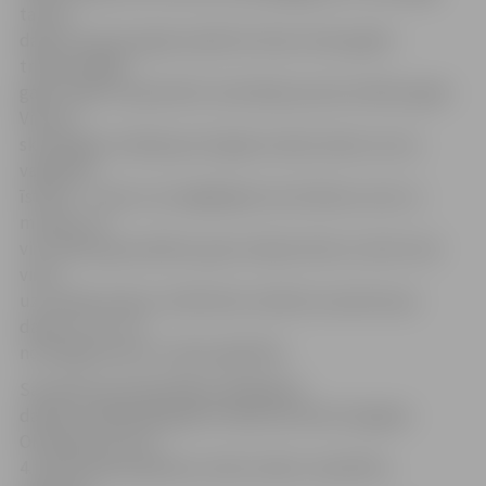
tautas
daļa, kuri jauno gadu piedzīvo divas reizes gadā –
tradicionālajā
gadu mijā un septembrī, kad sākas jaunais mācību gads.
Viņš arī
skolotājiem stāstīja par šī gada uzdevumiem, kurus
vajadzētu
īstenot – viens no svarīgākajiem esot bērnus vest uz
muzeju, lai
viņi zinātu gan pilsētas, gan Latvijas vēsturi, kā arī vest
viņus
uz uzņēmumiem, lai bērniem veidotos izpratne par
darbu un to, cik
nozīmīga loma te ir labai izglītībai.
Savukārt pie pašvaldības lielākajiem
darbiem nākamajā gadā A. Rāviņš ierindo Zemgales
Olimpiskā centra,
4. vidusskolas piebūves, bērnu dārza «Sprīdītis»