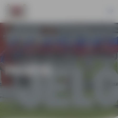
PILSĒTĀ