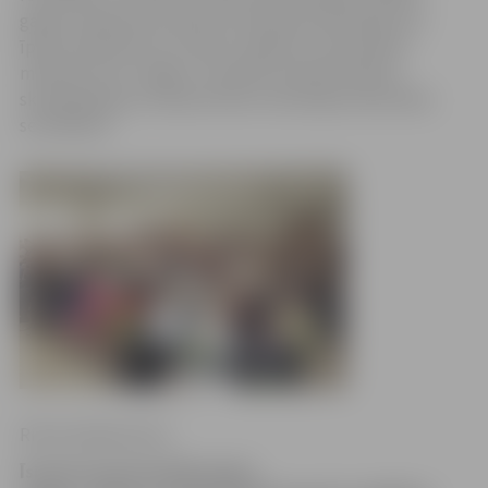
gadam. Šajā reizē sveikti arī seši jaunie skolotāji, bet
īpašu apsveikumu un balvu saņēma 4. vidusskolas
meiteņu koris «Spīgo». Savukārt seši bērnudārzu
skolotāji ieguva starptautiskus skolotāja meistarības
sertifikātus.
Ritma Gaidamoviča
Īsi pirms jaunā mācību gada,