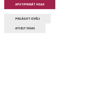
APSTIPRINĀT VISAS
PIELĀGOT IZVĒLI
ATCELT VISAS
Kontakti
Jelgavas valstpilsētas pašvaldība
Lielā iela 11, Jelgava, LV-3001
+371 63005522
pasts@jelgava.lv