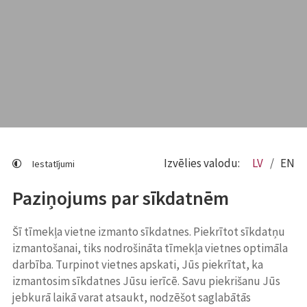
Izvēlies valodu:
LV
EN
Iestatījumi
Paziņojums par sīkdatnēm
Šī tīmekļa vietne izmanto sīkdatnes. Piekrītot sīkdatņu
izmantošanai, tiks nodrošināta tīmekļa vietnes optimāla
darbība. Turpinot vietnes apskati, Jūs piekrītat, ka
izmantosim sīkdatnes Jūsu ierīcē. Savu piekrišanu Jūs
jebkurā laikā varat atsaukt, nodzēšot saglabātās