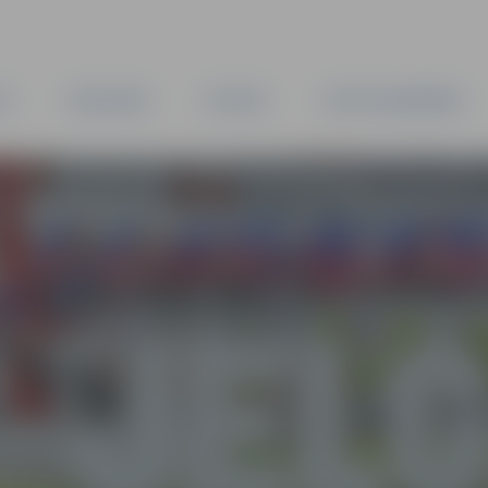
TA
PAŠVALDĪBA
IESTĀDES
KAPITĀLSABIEDRĪBAS