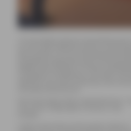
«Tev tiek piedāvāts ielūkoties nepieradinātā pasaulē! 
visu manu radošo mākslinieces pasauli un manus ikdie
darbu tematika ir zivs formu neizsmeļamā daudzveidīb
dominējošā trauslā gaismēnas izpēte. Tā tiek pastiprin
dažādās cilvēku anatomijas, arī vizuālās un psiholoģis
ar minētajiem zivs attēlojumiem,» par izstādi un savu d
māksliniece. Viņa uzskata, ka katra lieta, vieta un dzīv
neizsmeļams iedvesmas avots.
Darbi veidoti sēpijas tehnikā. «Sanāk tāds kā jociņš – 
zivis ar zivīm! Jo sēpiju iegūst no tinteszivs,» smej
K.Seržāne.
Izstāde izveidota Gētes institūta projekta «Dalīties un