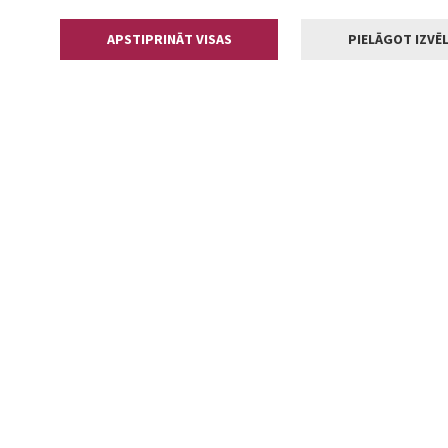
APSTIPRINĀT VISAS
PIELĀGOT IZVĒL
Kontakti
Jelgavas valstp
Lielā iela 11
+371 630055
pasts@jelga
2002-2026 jelgava.lv