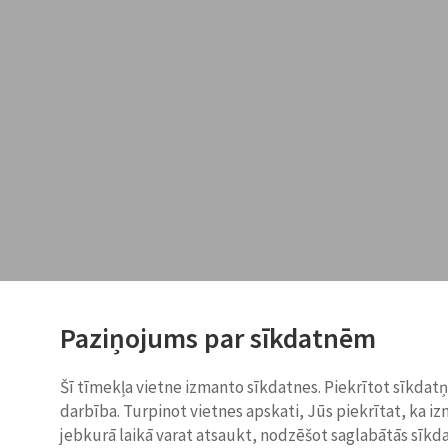
Paziņojums par sīkdatnēm
Šī tīmekļa vietne izmanto sīkdatnes. Piekrītot sīkdat
darbība. Turpinot vietnes apskati, Jūs piekrītat, ka i
jebkurā laikā varat atsaukt, nodzēšot saglabātās sīkd