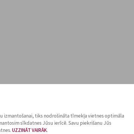
ņu izmantošanai, tiks nodrošināta tīmekļa vietnes optimāla
zmantosim sīkdatnes Jūsu ierīcē. Savu piekrišanu Jūs
atnes.
UZZINĀT VAIRĀK
.