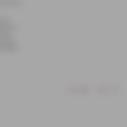
s apskatāma
mijas
ķēm, kura
hnikā.
, kā arī
, Beļģijā,
Drukāt
Dalīties