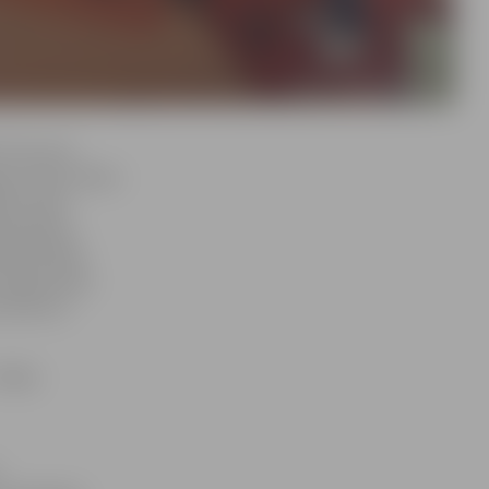
Tā caurvij
nas ceļus. Manu
a, kā arī
āti pētīta
kās līdzībās
aiļradi saka
a būtne ir
zīmēju