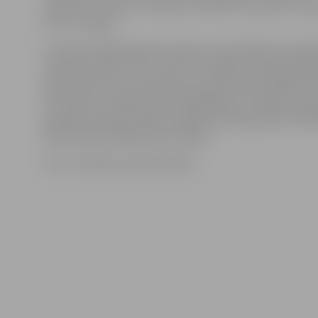
mainīties» ietvaros. Tā Gētes institūtā Torņa iela 1 bū
līdz 14. maijam.
K.Seržāne 2006. gadā absolvēja Latvijas Mākslas akadē
Grafikas nodaļu. Viņa ir viena no retajām Latvijas grafi
īpašu vērību velta zīmējumam, galvenokārt sēpijas te
K.Seržāne ar panākumiem piedalījusies izstādēs Latvijā
daudzās starptautiskās izstādēs Polijā, Igaunijā, Čehijā
Baltkrievijā, Maķedonijā, Spānijā.
Foto: no Gētes institūta arhīva