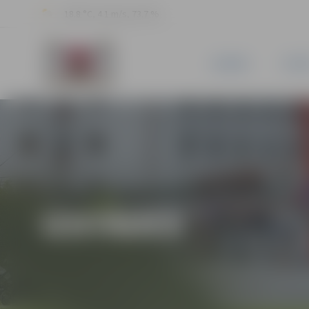
18.8 °C, 4.1 m/s, 73.7 %
JAUNUMI
PILSĒ
IZSTĀDES