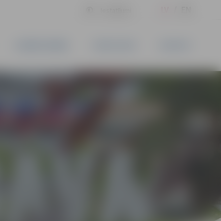
LV
EN
Iestatījumi
UZŅĒMĒJDARBĪBA
PAKALPOJUMI
KONTAKTI