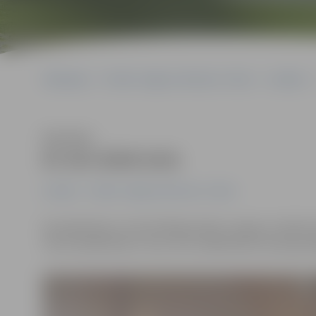
Sākumlapa
Portāla “Jelgavas Vēstnesis” arhīvs
Izstādes
Klausīties
Ar zivi zīmē zivis
Izstādes
Portāla “Jelgavas Vēstnesis” arhīvs
Šonedēļ Gētes institūtā Rīgā atklāta Jelgavas mākslin
Tās centrālā tēma ir zivis, ar ko māksliniece aizraujas 