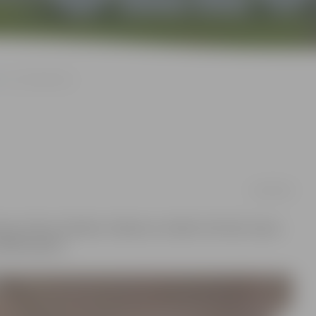
Ar zivi zīmē zivis
16/04/2016
ieces Kates Seržānes zīmējumu izstāde «Ne tikai zvīņas».
pēdējos gadus.