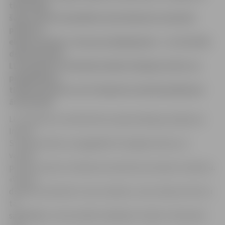
tieši tālab
šajā vasarā LLU piedāvā savās dienesta viesnīcās
palikt arī
ekskursantiem. Cena par pakalpojumu – no trim līdz
desmit latiem.
LLU direktora vietnieks Indulis Stulpiņš atzīst, ka
piedāvājumu
tiešām izmanto un 10. dienesta viesnīcā paliek pat
ārzemnieki.
LLU direktora vietnieks ēku ekspluatācijas jautājumos
Indulis
Stulpiņš stāsta, ka pagaidām šī iespēja attiecas uz
vasaras
periodu, kad LLU dienesta viesnīcās nav daudz studentu.
«Vasarā
dienesta viesnīcās ir maz studentu, taču izdevumi tik un
tā
saglabājas un komunālie maksājumi ir jāveic. Nevienam