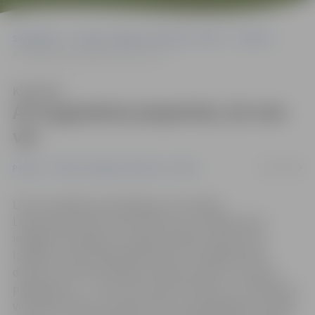
Sākumlapa
Portāla “Jelgavas Vēstnesis” arhīvs
Pilsētā
Arī augstskola piepelnās, kā vien var
Klausīties
Arī augstskola piepelnās, kā vien
var
24/07/2009
Pilsētā
Portāla “Jelgavas Vēstnesis” arhīvs
Līdz ar budžeta samazinājumu arī Latvijas
Lauksaimniecības universitāte (LLU) meklē jaunas
iespējas kā nopelnīt, lai segtu ikdienas izdevumus.
Izrādās, ka tieši tālab šajā vasarā LLU piedāvā savās
dienesta viesnīcās palikt arī ekskursantiem. Cena par
pakalpojumu – no trim līdz desmit latiem. LLU direktora
vietnieks Indulis Stulpiņš atzīst, ka piedāvājumu tiešām