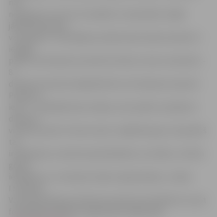
nav
noslēpums, ka arī LLU budžets ir samazināts, tāpēc
jādomā kā naudu
var atpelnīt. Tieši tāpēc jau kādu laiku ekskursantiem ir
iespēja
palikt mūs dienesta viesnīcās. Divās no mūsu viesnīcām –
8.
dienesta viesnīcā Lielajā ielā 19 un 10. dienesta viesnīcā
Pumpura
ielā 7 – ir labiekārtotas istabas, taču palikt var jebkurā
dienesta
viesnīcā, ja šeit ir brīvas vietas. Jāpiebilst gan, ka iepriekš
tas
ir jāsaskaņo ar viesnīcas pārvaldnieku, lai zinātu, cik liela
grupa
ieradīsies un, cik daudz istabu nepieciešams,» stāsta
I.Stulpiņš.
Visa informācija par dienesta viesnīcā, kontaktiem un pat
fotogrāfijas pieejams augstskolas mājas lapā