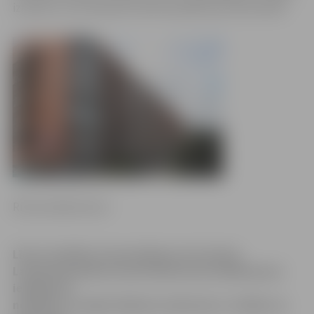
izmanto un 10. dienesta viesnīcā paliek pat ārzemnieki.
Ritma Gaidamoviča
Līdz ar budžeta samazinājumu arī Latvijas
Lauksaimniecības universitāte (LLU) meklē jaunas
iespējas kā
nopelnīt, lai segtu ikdienas izdevumus. Izrādās, ka