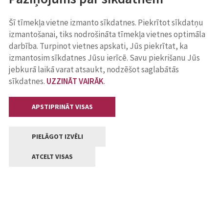
Šī tīmekļa vietne izmanto sīkdatnes. Piekrītot sīkdatņu
izmantošanai, tiks nodrošināta tīmekļa vietnes optimāla
darbība. Turpinot vietnes apskati, Jūs piekrītat, ka
izmantosim sīkdatnes Jūsu ierīcē. Savu piekrišanu Jūs
jebkurā laikā varat atsaukt, nodzēšot saglabātās
sīkdatnes.
UZZINĀT VAIRĀK
.
APSTIPRINĀT VISAS
PIELĀGOT IZVĒLI
ATCELT VISAS