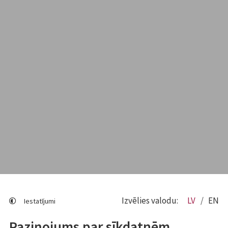
Izvēlies valodu:
LV
EN
Iestatījumi
Paziņojums par sīkdatnēm