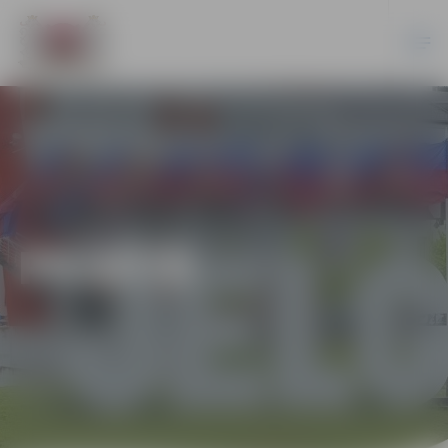
PILSĒTĀ