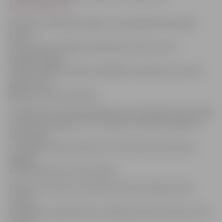
http://www.llu.lv/
.
Direktora vietnieks skaidro, ka nelabiekārtotā istabā
gultas
vieta vienam cilvēkam maksā četrus latus, taču
labiekārtotajās
istabās, kādā no divām minētajām viesnīcām, par vienu
gultas vietu
jāšķiras no desmit latiem.
I.Stulpiņš min, ka pieprasījums nav masveida, taču cilvēki
izmanto šo iespēju un LLU dienesta viesnīcās paliek ne
tikai tuvāki
un tālāki Latvijas ciemiņi, bet 10. dienesta viesnīcā tā
iegājies,
ka šeit apmetas arī ārzemnieki.
Šobrīd LLU doma ir, ka ekskursantiem mājvietas dos
vasaras
periodā, jo septembrī jau ieradīsies jaunie studenti, taču