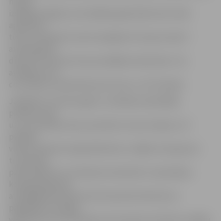
netiek
izslēgta iespēja, ka arī pārējos gada laikos šeit varēs
apmesties
tūristi. «Noteikti tas būs iespējams Pumpura ielas 7
atrodošajā 10.
dienesta viesnīcā, bet par pārējām skatīsimies. Tas
atkarīgs no tā,
cik studentu apmetīsies pie mums,» tā I.Stulpiņš.
Jāpiebilst, ka pirmo gadu, izvērtējot iepriekšējo
pieredzi, kad
uz LLU iestāties brauc jaunieši no visas Latvijas, LLU
piedāvā
viņiem nedoties tajā pašā dienā uz mājām, bet gan par
trim latiem
palikt kādā no LLU dienesta viesnīcām. Uzņemšanas
komisijas galvenā
atbildīgā sekretāre Evita Straumīte informē, ka
pagaidām šo iespēju
vēl neviens nav izmantojos, bet spriež, ka vēl divu nedēļu