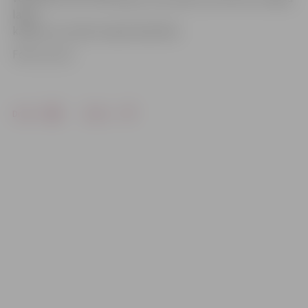
laikā
kādām var rasties nepieciešamība.
Foto: no LLU
Drukāt
Dalīties