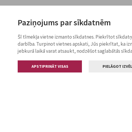
Paziņojums par sīkdatnēm
Šī tīmekļa vietne izmanto sīkdatnes. Piekrītot sīkdat
darbība. Turpinot vietnes apskati, Jūs piekrītat, ka i
jebkurā laikā varat atsaukt, nodzēšot saglabātās sīkd
APSTIPRINĀT VISAS
PIELĀGOT IZVĒL
Kontakti
Jelgavas valstp
Lielā iela 11