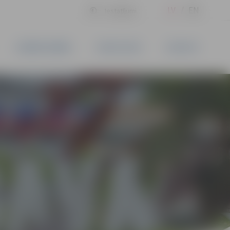
LV
EN
Iestatījumi
UZŅĒMĒJDARBĪBA
PAKALPOJUMI
KONTAKTI