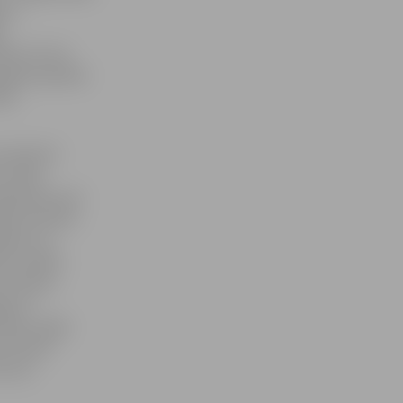
vas
s
īdz 15 viņš
cijām iepriekš
bā.
«Iepazīsti
s varēs
iekšstatu par
da iniciatīva
lakses un
rt, palīdz
isu dienu
gs arī
anis, Egils
, Guntars
la vai