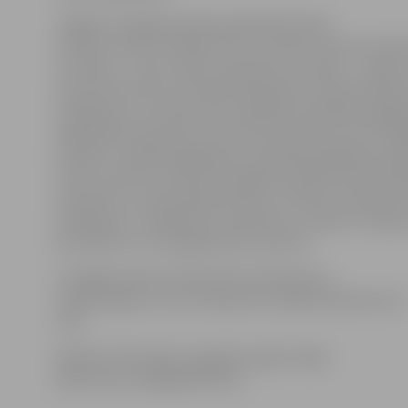
«Šogad Uroloģijas dienās apskatītās tēmas
veltītas vīriešu veselībai, bet, kā zinām, katram vīrie
ir sieviete – sieva, māte, draudzene vai māsa – vairāk 
taču katras dzīvi var ietekmēt ģimenes vīrieša slimība
noslēpums, ka vīrieši savas veselības problēmas ilgāk s
sabiedrībā ir pieņemts, ka vīrietis par tām nerunā. Tād
slimība ir vairāk progresējusi un grūtāk pakļaujas ārstē
Ceram, ka ārstu iniciatīva sniegt bezmaksas konsultāci
atsaucību un pamudinās daudzus vīriešus atrisināt sa
problēmas,» norāda Alvis Laukmanis, Latvijas Urologu 
prezidents un Uroloģijas dienu patrons.
Uroloģijas dienas Eiropā tiek atzīmētas jau
vairākus gadus, taču Latvijas ārsti tajās iesaistās pirmo
reizi.
Papildu informāciju iespējams iegūt mājas
lapā: www.urologijasdienas.lv.