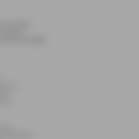
es ar urologu
 14. un 15.
tzīmētas Uroloģijas
m
rostatas
tiek
as pie
aicina
a. Jelgavā šāda