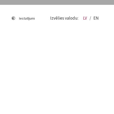
Izvēlies valodu:
LV
EN
Iestatījumi
Lapas karte
Viegli lasīt
Sociālo mediju lietošana