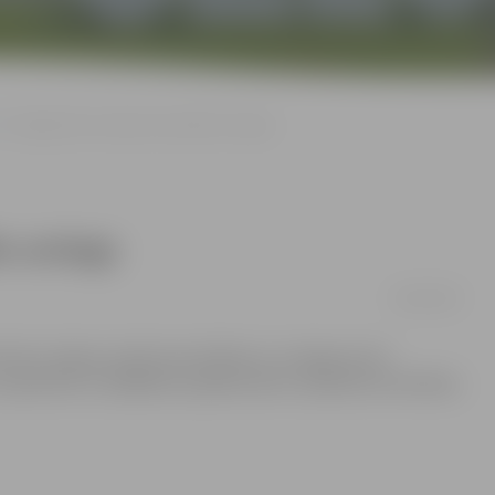
Arī Jelgavā bez maksas konsultēs urologs
s urologs
09/09/2009
ti bez maksas varēs konsultēties ar urologu Gunti
15. septembrī ar dažādiem pasākumiem Latvijā tiks atzīmētas