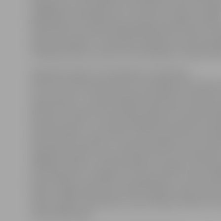
iespēja būs 14. septembrī no pulksten 14 līdz 16 Jelga
poliklīnikā, 218. kabinetā, kur pacientus gaidīs urolog
G.Buldinskis. Savukārt nākamajā dienā no pulksten 14 l
pieņems Dobeles 1. doktorātā. Jāpiebilst, ka konsultā
nav jāpierakstās, jo pacienti tiks apkalpoti rindas kārtī
Savukārt otrdien, 15. septembrī, no pulksten
10 līdz 20 tirdzniecības parkā «Alfa» Rīgā notiks akcija 
savu prostatu». Visas dienas garumā ikviens interesent
aplūkot lielu prostatas modeli cilvēka lielumā, gūt pr
prostatas uzbūvi un tās fizioloģiskajiem procesiem. Šā
radusies tāpēc, lai mudinātu vīriešus apzināties profi
ārstniecības nozīmību un nepieciešamību, kas, savukā
saglabāt veselību visas dzīves garumā. Pie šī modeļa v
atradīsies kāds no Latvijā atzītiem urologiem, kas snie
konsultācijas un atbildes uz jautājumiem – Alvis Laukm
Vjaters, Edgars Baumanis, Mareks Vējiņš, Dainis Vorpa
Liberts, Māris Jakubovskis, Ivars Smiltens, Pēteris Tur
Linards Rēdmanis.