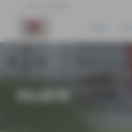
27.6 °C, 2.3 m/s, 55.9 %
JAUNUMI
PILSĒ
PILSĒTĀ