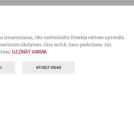
ņu izmantošanai, tiks nodrošināta tīmekļa vietnes optimāla
zmantosim sīkdatnes Jūsu ierīcē. Savu piekrišanu Jūs
atnes.
UZZINĀT VAIRĀK
.
I
ATCELT VISAS
Klientu apkalpošana
ilsētas pašvaldība
Darba laiks
, Jelgava, LV-3001
Pirmdienās
8.00 - 18.00