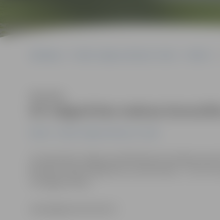
Sākumlapa
Portāla “Jelgavas Vēstnesis” arhīvs
Pilsētā
Klausīties
Arī Jelgavā bez maksas konsultē
Pilsētā
Portāla “Jelgavas Vēstnesis” arhīvs
14. septembrī Jelgavas poliklīnikā pirmreizējie pacien
Buldinski. Šāda iespēja būs, jo divas dienas – 14. un 
Uroloģijas dienas.
www.jelgavasvestnesis.lv