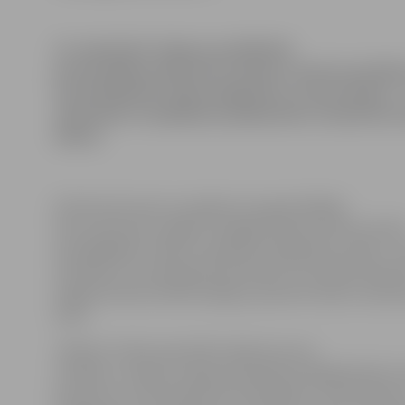
14. septembrī Jelgavas poliklīnikā
pirmreizējie pacienti bez maksas varēs konsultēti
Gunti Buldinski. Šāda iespēja būs, jo divas dienas –
septembrī ar dažādiem pasākumiem Latvijā tiks a
dienas.
Kā informē viena no pasākuma organizētājām
Antra Savleviča, šogad Uroloģijas dienas veltītas divā
aktuālākajām vīriešu veselības problēmām Latvijā – p
slimībām un erektilajai disfunkcijai. Šīs slimības bieži 
diagnosticētas vēlīnā stadijā, jo pacienti laikus nevērš
ārsta.
«Redzot vīriešu pasivitāti rūpēs par savu
veselību, Latvijas urologi vienojušies kopīgā akcijā un 
pacientus uz bezmaksas konsultācijām,» tā A.Savlevič