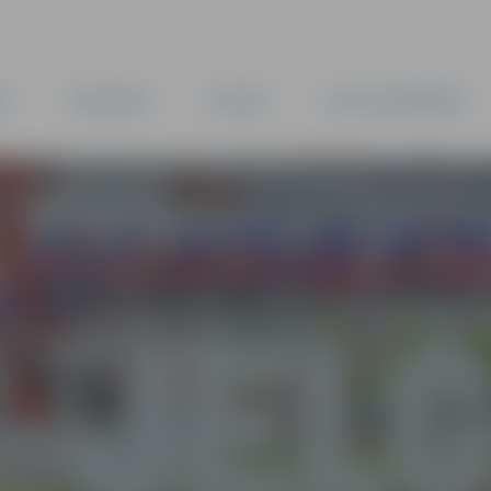
TA
PAŠVALDĪBA
IESTĀDES
KAPITĀLSABIEDRĪBAS