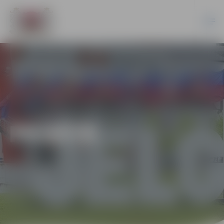
PILSĒTĀ