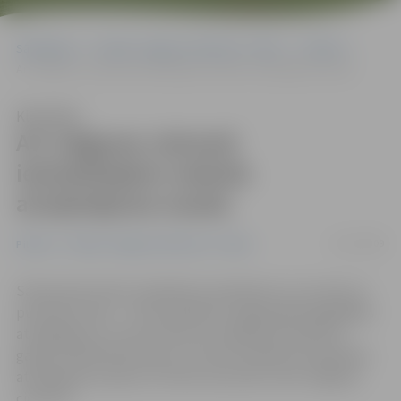
Sākumlapa
Portāla “Jelgavas Vēstnesis” arhīvs
Pilsētā
Arī Jelgavas cietumā ieslodzītajiem maksās atvaļinājuma naudu
Klausīties
Arī Jelgavas cietumā
ieslodzītajiem maksās
atvaļinājuma naudu
21/07/2009
Pilsētā
Portāla “Jelgavas Vēstnesis” arhīvs
Satversmes tiesa ir pieņēmusi spriedumu, kur viens no
punktiem skan – cietumniekiem ir jāapmaksā ikgadējais
atvaļinājums un tas nozīmē, ka valdībai būs jāatrod
gandrīz 200 tūkstoši latu, lai cietumniekiem samaksātu
atvaļinājuma naudu. Arī tiem, kas sodu izcieš Jelgavas
cietumā.