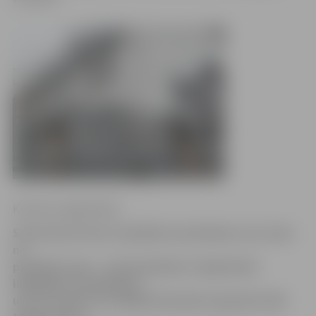
Kristīne Langenfelde
Satversmes tiesa ir pieņēmusi spriedumu, kur viens
no
punktiem skan – cietumniekiem ir jāapmaksā
ikgadējais atvaļinājums
un tas nozīmē, ka valdībai būs jāatrod gandrīz 200