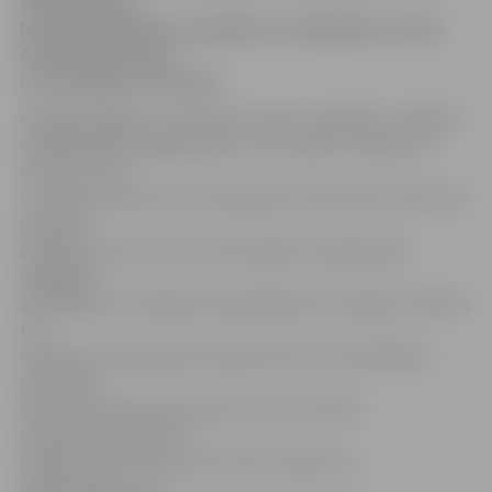
tūkstoši latu,
lai cietumniekiem samaksātu atvaļinājuma naudu.
Arī tiem, kas sodu
izcieš Jelgavas cietumā.
Vienīgā iespēja, kur valstij šo naudu sameklēt, ir līdzekļi
neparedzētiem gadījumiem, taču tie jau ir tikpat kā
izsmelti. Taču
uz naudas trūkumu nav skatījusies Satversmes tiesa, kas
pieņēma
spriedumu par to, ka cietumniekiem ir jāapmaksā
ikgadējais
atvaļinājums. Sūdzības iesniedzējam esot liegts izmantot
tās
tiesības, kas saskaņā ar Darba likumu ir nodrošinātas
personām,
kurām nav atņemta brīvība. Līdz ar to darbs
ieslodzītajam esot kā
papildu sods. Satversmes tiesa uzskata, ka
ieslodzītajam, kas