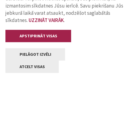
izmantosim sīkdatnes Jūsu ierīcē. Savu piekrišanu Jūs
jebkurā laikā varat atsaukt, nodzēšot saglabātās
sīkdatnes.
UZZINĀT VAIRĀK
.
APSTIPRINĀT VISAS
PIELĀGOT IZVĒLI
ATCELT VISAS
Kontakti