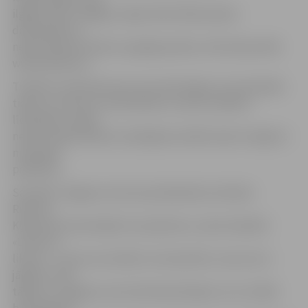
ilgāku laiku strādājis, tāpat kā brīvībā esošam
darbiniekam ir
nepieciešama fiziska un garīga atpūta, informē portāls
www.skatiens.lv.
Tieslietu ministrija tiesu esot informējusi, ka notiesātie
tiekot uzturēti un nodrošināti no valsts budžeta
līdzekļiem, tāpēc
neesot nepieciešams atvaļinājuma laikā viņiem sniegt šo
materiālo
palīdzību.
Savukārt Jelgavas cietuma priekšnieka vietnieks
Rimatns
Kļenausks komentējot šo spriedumu, saka vienkārši:
«Likums ir
likums – mums nav tiesību to komentēt, mums tas ir
jāpilda. Tieši
tāpēc arī Jelgavas cietumā ieslodzītajiem, kuri strādā