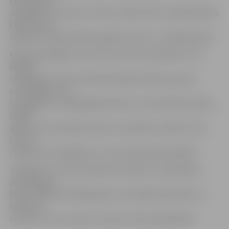
būs jāmaksā
atvaļinājumu nauda. Protams, šobrīd mūsu budžetā tādu
līdzekļu nav,
tāpēc būs nepieciešami papildu resursi,» tā R.Kļenausks.
Kopumā Jelgavas cietumā ir ap simts ieslodzīto, kuri
ikdienā
strādā gan cietuma saimnieciskajos darbos, gan pie
uzņēmējiem, kur
šuj apģērbu, strādā galdniecības un celtniecības darbus.
Vidējā
alga, ko cietumnieks saņem ir ap 190 latu mēnesī. Līdz
šim viņi
saņēma arī atvaļinājumu, taču tas bija neapmaksāts.
Jāpiebilst, ka cietumniekiem tiesības uz apmaksātu
atvaļinājumu
bija no 1999. līdz 2005. gadam, bet vēlāk tās atcēla, lai
ietaupītu
resursus, kurus varētu izmantot citām vajadzībām.