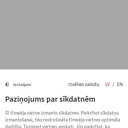
Izvēlies valodu:
LV
EN
Iestatījumi
Paziņojums par sīkdatnēm
Šī tīmekļa vietne izmanto sīkdatnes. Piekrītot sīkdatņu
izmantošanai, tiks nodrošināta tīmekļa vietnes optimāla
darbība. Turpinot vietnes apskati, Jūs piekrītat, ka