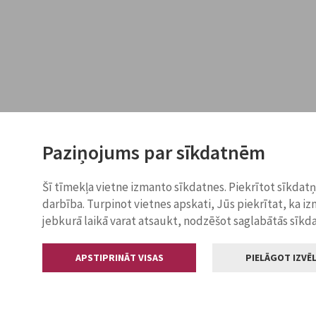
Paziņojums par sīkdatnēm
Šī tīmekļa vietne izmanto sīkdatnes. Piekrītot sīkdat
darbība. Turpinot vietnes apskati, Jūs piekrītat, ka i
jebkurā laikā varat atsaukt, nodzēšot saglabātās sīkd
APSTIPRINĀT VISAS
PIELĀGOT IZVĒL