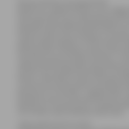
Medicīnas darbinieku sapulcē galvaspilsētā
piedalīsies SIA «Jelgavas poliklīnika» un SIA «Jelgavas
slimnīca» personāls, līdz ar to šajās medicīnas iestādē
iedzīvotājiem nebūs pieejami atsevišķi pakalpojumi. 
poliklīnikas valdes locekle Kintija Barloti stāsta, ka lī
otrdienai ir saņēmusi astoņus iesniegumus no darbin
piešķirt bezalgas atvaļinājumu, lai varētu atbalstīt m
darbinieku sapulci. Viņa pieļauj, ka sapulcē varētu pied
tie speciālisti, kuriem ceturtdiena ir brīvdiena. «7. no
Jelgavas poliklīnikā iedzīvotājiem nebūs pieejams di
stacionārs, kā arī nestrādās pulmonoloģijas un veloer
kabinets,» stāsta K.Barloti, norādot, ka procedūru kab
un pacientus pēc pieraksta pieņems arī poliklīnikā str
ģimenes ārsti un citi speciālisti. «Ja gadījumā kāds no
speciālistiem atcels ceturtdien paredzētās vizītes, po
darbinieks par to informēs pacientu un piedāvās piera
vizīti citā laikā,» piebilst poliklīnikas valdes locekle.
Jelgavas pilsētas slimnīcas virsārste