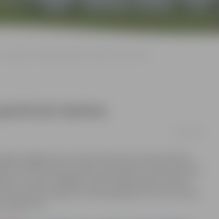
Arī Jelgavas mediķi piedalīsies sapulcē pie Saeimas
sapulcē pie Saeimas
05/11/2019
ediķu atalgojumam, ārstniecības personas pārstāvošās
 līdz 9.30 rīko sapulci piketu pie Saeimas «Viena diena bez
diķi un nozarē strādājošie. Iedzīvotājiem jāņem vērā, ka
limnīcā nebūs pieejami vairāki pakalpojumi, bet slimnīcas
os gadījumos.