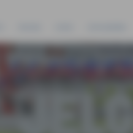
TA
PAŠVALDĪBA
IESTĀDES
KAPITĀLSABIEDRĪBAS