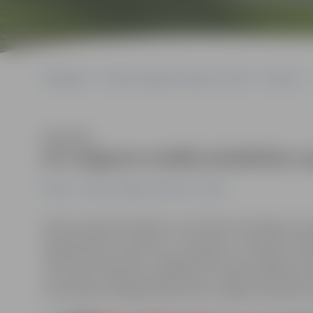
Sākumlapa
Portāla “Jelgavas Vēstnesis” arhīvs
Pilsētā
Klausīties
Arī Jelgavas mediķi piedalīsies 
Pilsētā
Portāla “Jelgavas Vēstnesis” arhīvs
Paužot neapmierinātību par trūkstošo finansējumu m
organizācijas ceturtdien, 7. novembrī, no pulksten 8.30
medicīnas personāla». Tajā piedalīsies arī Jelgavas me
ceturtdien Jelgavas poliklīnikā un Jelgavas pilsētas s
Uzņemšanas nodaļā palīdzība tiks sniegta neatliekam