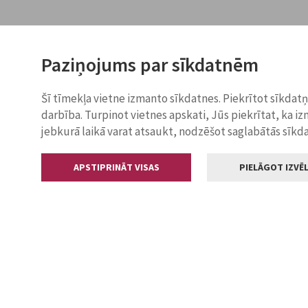
Paziņojums par sīkdatnēm
Šī tīmekļa vietne izmanto sīkdatnes. Piekrītot sīkdat
darbība. Turpinot vietnes apskati, Jūs piekrītat, ka i
jebkurā laikā varat atsaukt, nodzēšot saglabātās sīkd
APSTIPRINĀT VISAS
PIELĀGOT IZVĒL
Kontakti
Jelgavas valstp