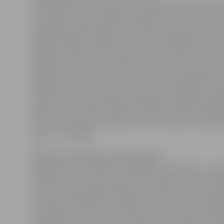
Solveiga Ābola skaidro, ka arī slimnīcas medicīnas per
ceturtdien dosies uz Rīgu, lai piedalītos sapulcē. «Sl
darbinieku arodbiedrība ir norīkojusi autobusu, lai p
nogādātu Rīgā, un plānots, ka sapulcē piedalīsies ap 
pilsētas slimnīcas darbinieku,» stāsta S.Ābola, norādot
atbalstot šo medicīnas darbinieku protesta akciju, Je
pilsētas slimnīcā 7. novembrī ir atceltas visas plānveid
operācijas un ārstu konsultācijas un nestrādās slimnī
nodaļa. «Slimnīcā palīdzību sniegsim neatliekamos g
apdraudēta cilvēka veselība vai dzīvība, tāpat strādās
slimnīcas nodaļu personāls, kam ceturtdiena ir plānot
diena,» tā S.Ābola.
Medicīnas darbinieku piketā neplāno
piedalīties SIA «Medicīnas sabiedrība «Optima 1»» un
veselības centrs» (ZVC) personāls. Medicīnas sabiedrī
valdes locekle Ingrīda Budrēvica norāda, ka viņas vadīt
novembrī strādās bez izmaiņām un neviena konsultāci
speciālistiem nav atcelta. Tāpat arī ZVC. «Mūsu veselī