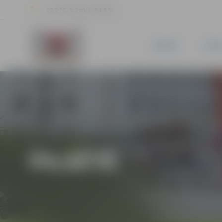
22.2 °C, 5.2 m/s, 54.3 %
JAUNUMI
PILSĒ
PILSĒTĀ