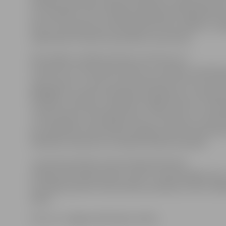
iestādes darbinieki neplāno piedalīties šajā akcijā, līdz
visi veselības centra sniegtie pakalpojumi šajā dienā b
kā arī visi pieraksti pie speciālistiem tiks izpildīti,» n
sabiedrisko attiecību speciāliste Indra Klova.
Nacionālais veselības dienests informē, ka 7.
novembrī visu diennakti padomus vienkāršu saslimša
varēs saņemt, zvanot pa valsts ģimenes ārstu konsulta
66016001, savukārt neatliekamos gadījumos, kad apdr
veselība vai dzīvība, palīdzību sniegs slimnīcu uzņem
Ja tiek plānots patstāvīgi doties uz slimnīcas uzņemš
par palīdzības saņemšanas iespējām atbilstoši pacient
stāvoklim ieteicams ar iestādi sazināties iepriekš.
Ja protesta akcijas norises dienā pacientam
slimības dēļ nepieciešams atvērt e-darbnespējas lapu,
nestrādā, pacients tiek aicināts sazināties ar ārstu nā
dienā.
Foto: no «Jelgavas Vēstneša» arhīva