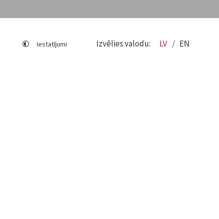
Izvēlies valodu:
LV
EN
Iestatījumi
Lapas karte
Viegli lasīt