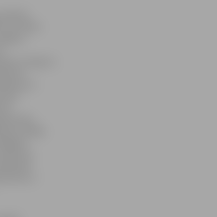
 pilsētas
s ceturtdien
Jelgavas
dz
iekiem ar lūgumu
edicīnas
alīties arī
vembrī
enas
gometrijas
inets strādās
ādājošie
 medicīnas
liklīnikas
kstīties uz