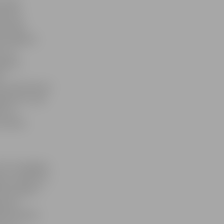
sonāls
imnīcas
ersonālu
40 Jelgavas
, ka,
lgavas
a
cas Ambulatorā
adījumos, kad
 visu
a darba
 SIA «Zemgales
bas «Optima 1»
ā iestāde 7.
ja pie
bas aprūpes