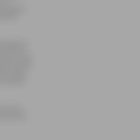
 ar to
ūs pieejami,
orāda ZVC
nu gadījumos
tīvo tālruni
audēta cilvēka
šanas nodaļas.
anas nodaļu,
a veselības
 bet ārsts
kamajā darba