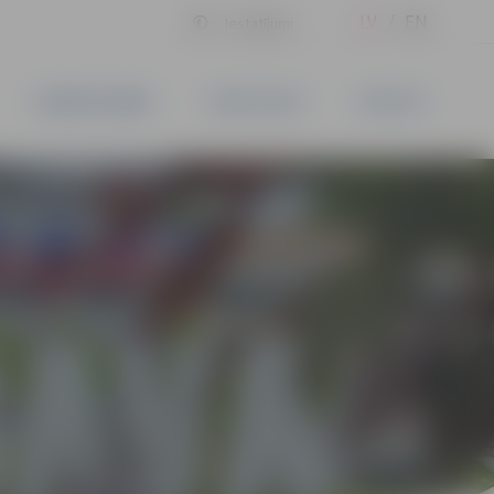
LV
EN
Iestatījumi
UZŅĒMĒJDARBĪBA
PAKALPOJUMI
KONTAKTI