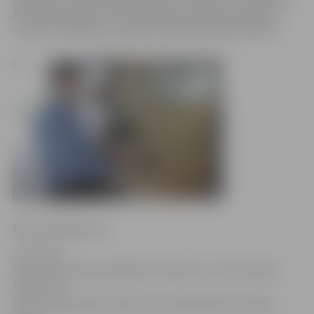
Bezmaksas papīra maisi Jelgavā no šodienas pieejami
«Statoil» degvielas uzpildes stacijā Brīvības bulvārī 1.
Ritma Gaidamoviča
Jau trešo
vasaru pēc kārtas biedrība «Homo ecos», SIA «Latvija
Statoil» un
VAS «Latvijas valsts meži» rīko sociālu akciju «Paņem