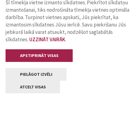
Šī tīmekļa vietne izmanto sīkdatnes. Piekrītot sīkdatņu
izmantošanai, tiks nodrošināta tīmekļa vietnes optimāla
darbība. Turpinot vietnes apskati, Jūs piekrītat, ka
izmantosim sīkdatnes Jūsu ierīcē. Savu piekrišanu Jūs
jebkurā laikā varat atsaukt, nodzēšot saglabātās
sīkdatnes.
UZZINĀT VAIRĀK
.
APSTIPRINĀT VISAS
PIELĀGOT IZVĒLI
ATCELT VISAS