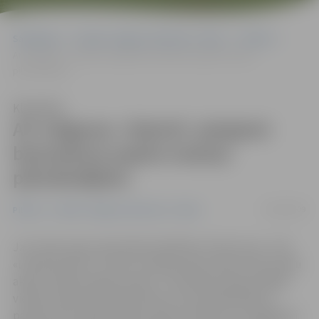
Sākumlapa
Portāla “Jelgavas Vēstnesis” arhīvs
Pilsētā
Arī Jelgavas «Statoil» pieejami bezmaksas papīra maisiņi
piknikotājiem
Klausīties
Arī Jelgavas «Statoil» pieejami
bezmaksas papīra maisiņi
piknikotājiem
26/06/2009
Pilsētā
Portāla “Jelgavas Vēstnesis” arhīvs
Jau trešo vasaru pēc kārtas biedrība «Homo ecos», SIA
«Latvija Statoil» un VAS «Latvijas valsts meži» rīko sociālu
akciju «Paņem papīra maisu!». Tās laikā Latvijā vairākās
vietās izvietoti speciāli stendi, kuros piknikotāji var
paņemt bezmaksas papīra maisus atkritumu savākšanai.