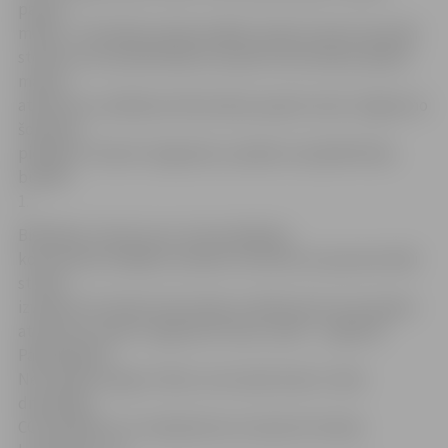
papīra
maisu!». Tās laikā Latvijā vairākās vietās izvietoti speciāli
stendi, kuros piknikotāji var paņemt bezmaksas papīra
maisus
atkritumu savākšanai. Bezmaksas papīra maisi Jelgavā no
šodienas
pieejami «Statoil» degvielas uzpildes stacijā Brīvības
bulvārī
1.
Biedrības «Homo ecos» komunikācijas
konsultants Krišjānis Lamberts informē, ka pavisam šādi
stendi
izveidoti 23 vietās visā Latvijā, turklāt pirmo reizi papīra
atkritumu maisi ir izgatavoti mūsu valstī – Līgatnes
Papīrfabrikā.
Ne mazāk svarīgs ir fakts, ka arī paši maisi ir videi
draudzīgi –
CO2 neitrāli un to ražošanā nav izmantots fosilais