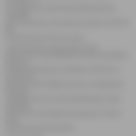
kurināmais. Tie
arī ir izgatavoti no atkārtoti pārstrādāta papīra jeb,
vienkāršāk
sakot, makulatūras. Kopumā šosezon plānots izdalīt 100
000
bezmaksas papīra atkritumu maisus.
«Atpūta pie dabas Latvijā ar pikniku varētu
kļūt par vienu no populārākajiem brīvdienu pavadīšanas
veidiem, jo
liela daļa Latvijas ģimeņu atvaļinājumu pavadīs nevis
ārzemēs, bet
gan tepat Latvijā. Tādējādi paredzams, ka šogad akcija
varētu gūt
vēl plašāku atsaucību nekā iepriekšējos gados, tāpēc
bezmaksas
papīra maisu stendi šogad būs pieejami jau 23 vietās,»
atzīst
biedrības pārstāvis Andrejs Vīks.