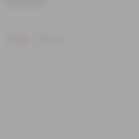
Foto: Ivars Veiliņš
Drukāt
Dalīties