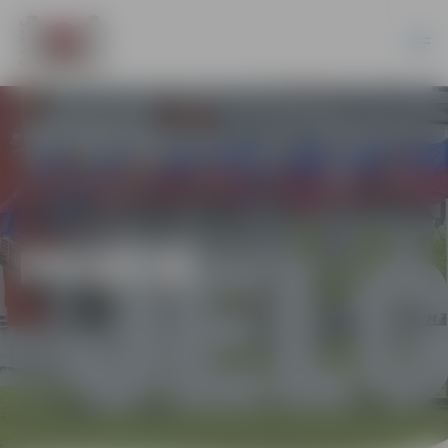
PILSĒTĀ