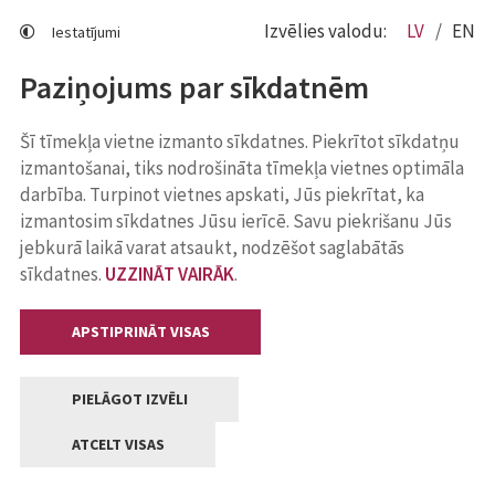
Izvēlies valodu:
LV
EN
Iestatījumi
Paziņojums par sīkdatnēm
Šī tīmekļa vietne izmanto sīkdatnes. Piekrītot sīkdatņu
izmantošanai, tiks nodrošināta tīmekļa vietnes optimāla
darbība. Turpinot vietnes apskati, Jūs piekrītat, ka
izmantosim sīkdatnes Jūsu ierīcē. Savu piekrišanu Jūs
jebkurā laikā varat atsaukt, nodzēšot saglabātās
sīkdatnes.
UZZINĀT VAIRĀK
.
APSTIPRINĀT VISAS
PIELĀGOT IZVĒLI
ATCELT VISAS