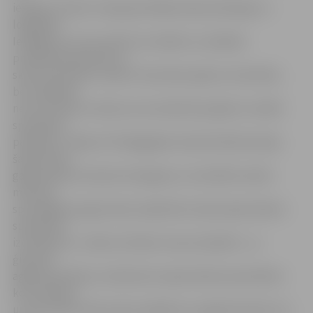
iespēju izmanto. Vispieprasītākais bijis psihologs un
logopēds.
Iespējams, ka tas saistīts ar skolēnu uzvedības
problēmām ģimenē un
skolā. Daudziem vecāki ir devušies peļņā uz ārzemēm,
bet mājinieki
nereti netiek ar skolas vecuma bērniem galā un meklē
speciālistu
palīdzību. Tāpat arī Pedagoģiski medicīniskā komisija
šajā mācību
gadā saņēmusi daudz iesniegumu, lai skolēni varētu
mācīties
speciālajās programmās, daļai bērnu bija nepieciešams
speciālistu
izvērtējums,» stāsta L.Vilcāne. Viņa arī piebilst – jo
ģimenes
agrāk apzināsies, ka bērniem nepieciešama speciālista
konsultācija,
un necīnīsies tikai saviem spēkiem, jo agrāk sapratīs, ko