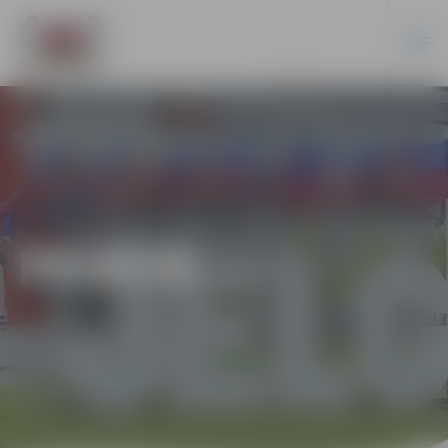
PILSĒTĀ