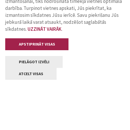
izmantošanai, tiks nodrošināta tīmekļa vietnes optimāla
darbība. Turpinot vietnes apskati, Jūs piekrītat, ka
izmantosim sīkdatnes Jūsu ierīcē. Savu piekrišanu Jūs
jebkurā laikā varat atsaukt, nodzēšot saglabātās
sīkdatnes.
UZZINĀT VAIRĀK
.
APSTIPRINĀT VISAS
PIELĀGOT IZVĒLI
ATCELT VISAS
Kontakti