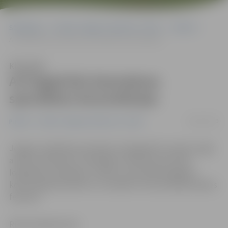
Sākumlapa
Portāla “Jelgavas Vēstnesis” arhīvs
Pilsētā
Arī šogad būs bezmaksas speciālistu konsultācijas
Klausīties
Arī šogad būs bezmaksas
speciālistu konsultācijas
09/01/2010
Pilsētā
Portāla “Jelgavas Vēstnesis” arhīvs
Jelgavas Izglītības pārvalde arī šajā gadā turpinās sniegt
atbalstu ģimenēm, piedāvājot atbalsta personāla –
logopēda, psihologa, sociālā un speciālā pedagoga –
konsultācijas bērniem un vecākiem. Konsultācijas sāksies
februārī.
Ritma Gaidamoviča