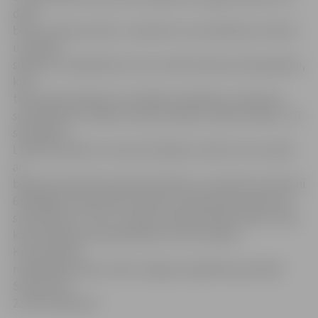
darīt
bērnu interešu labā. «Ir piemēri, kur problēmas ar bērna
uzvedību
sākas jau trešajā klasē, taču vecāki tikai pēc pāris gadiem,
kad
tām pievienojušās arī veselības problēmas, vēršas pie
speciālistiem. Gribētu aicināt vecākus rīkoties laikus,» tā
speciāliste.
L.Vilcāne piebilst, ka konsultācijām vecāki vai vecvecāki
ar
bērniem iepriekš aicināti pieteikties, sazinoties pa tālruni
63012460, lai optimāli izmantotu pieņemšanas laiku pie
speciālistiem. Taču var nākt arī pieņemšanas laikos. Visas
konsultācijas pie speciālistiem ir bez maksas.
Konsultācijas
norādītajos laikos notiks Jelgavas Izglītības pārvaldē
Svētes ielā
22, 303. kabinetā.