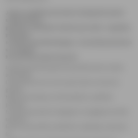
Jelgavas Izglītības pārvalde arī šajā gadā turpinās
sniegt atbalstu
ģimenēm, piedāvājot atbalsta personāla – logopēda,
psihologa,
sociālā un speciālā pedagoga – konsultācijas bērniem
un vecākiem.
Konsultācijas sāksies februārī.
Izglītības pārvaldes galvenā speciāliste bērnu tiesību
aizsardzībā
Līvija Vilcāne atzīst, ka šis ir grūts laiks ne vienā vien
ģimenē,
tāpēc konsultācijas, lai tām palīdzētu, Izglītības
pārvalde
turpinās nodrošināt arī šajā gadā. «Arī pagājušais mācību
semestris
liecina, ka speciālistu palīdzība ir vajadzīga un ģimenes
šo