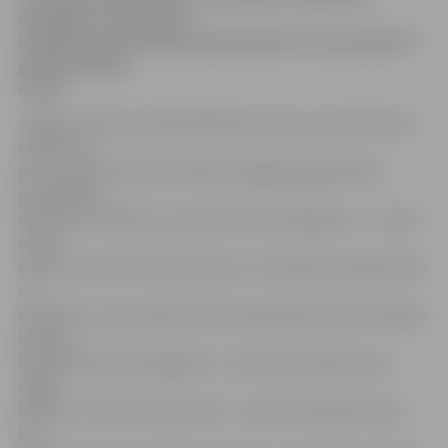
dzīvokļus, ko pēc tam
ierādīt maznodrošinātām ģimenēm, kas jau ilgstoši
gaida dzīvokļu
rindā.
Jelgavas domes priekšsēdētāja vietniece Irēna Škutāne
skaidro, ka
pēc pirmās dzīvokļu pirkšanas pagājušajā gadā daži
pašvaldības
deputāti norādīja uz procesa necaurspīdīgumu – viņiem
nebija
skaidrs, kas konkrēti dzīvokļus ir novērtējis, lai garantētu
to
atbilstību cenai, tāpēc šobrīd pašvaldība dokumentējusi
kārtību,
kādā dzīvokļi tiek iegādāti. «Lai nerastos pārpratumi,
tagad
kārtība ir rakstiski formulēta – konkrēti reglamentēts,
kas