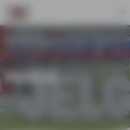
PILSĒTĀ