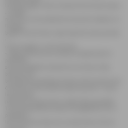
līdz gada beigām. «Mēs arī sekojam līdzi dzīvokļu tirgum.
Jau tagad
redzams, ka cenas pakāpeniski samazinās. Iespējams, ka
līdz gada
beigām tās vēl kritīsies, tāpēc šajā brīdī varbūt pareizāk
ir
mazliet nogaidīt,» spriež I.Škutāne.
«Jelgavas Vēstnesis» jau rakstīja, ka šā gada sākumā
pašvaldība
sešus jauniegādātos labiekārtotos dzīvokļus izīrēja
bāreņiem, kas
bija reģistrēti pašvaldības dzīvokļu rindā. Savukārt vienu
četristabu dzīvokli piešķīra Kuguliņu ģimenei – deviņu
bērnu ģimene
palika bez dzīvokļa, kad viņu mājā izcēlās ugunsgrēks.
Tad, kad pašvaldība dzīvokļus būs iegādājusies, par to
piešķiršanu
lems Dzīvokļu komisija, bet, ja nepieciešams, lēmums