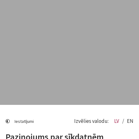
Izvēlies valodu:
LV
EN
Iestatījumi
Paziņojums par sīkdatnēm