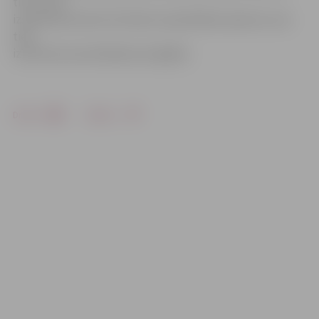
tiks virzīts
izskatīšanai domē. Dzīvokļi ir pašvaldības īpašums, kas
tiek
izīrēti bez privatizēšanas iespējām.
Drukāt
Dalīties