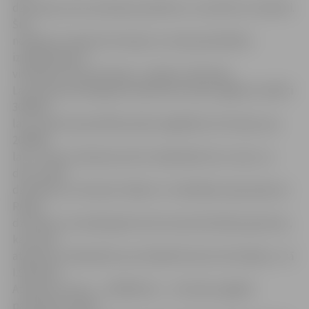
dzīvokļus pirms pirkšanas pārlūko un novērtē to stāvokli.
Šim
nolūkam izveidota komisija, ko vada pašvaldības
izpilddirektora
vietnieks Vilis Ļev­čenoks,» skaidro I.Škutāne.
Lai arī kopumā šā gada budžetā dzīvokļu iegādei atvēlēti
300 000
latu, šobrīd pašvaldība plāno iegādāties dzīvokļus par
200 000
latu. «Šoreiz vēlamies pirkt nelabiekārtotus vienu un
divu istabu
dzīvokļus, jo tieši pēc tādiem ir vislielākais pieprasījums.
Rindā
dzīvokļus visvairāk gaida tieši maznodrošinātas ģimenes,
kas nevar
atļauties norēķināties par labiekārtotiem dzīvokļiem,» tā
I.Škutāne.
Atlikušo summu – 100 000 latu – dzīvokļu iegādei
paredzēts iztērēt