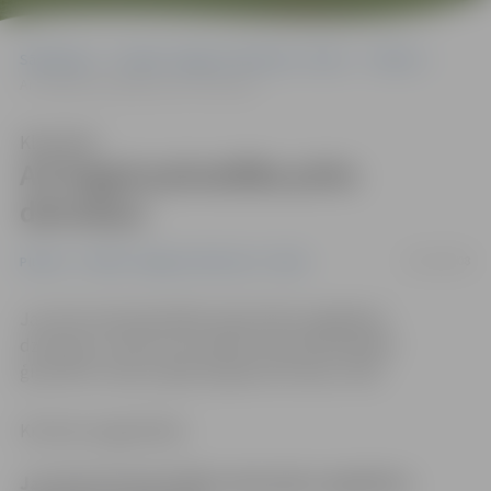
Sākumlapa
Portāla “Jelgavas Vēstnesis” arhīvs
Pilsētā
Arī šogad pašvaldība pirks dzīvokļus
Klausīties
Arī šogad pašvaldība pirks
dzīvokļus
05/06/2008
Pilsētā
Portāla “Jelgavas Vēstnesis” arhīvs
Jau drīzumā pašvaldība atkal plāno iegādāties
dzīvokļus, ko pēc tam ierādīt maznodrošinātām
ģimenēm, kas jau ilgstoši gaida dzīvokļu rindā.
Kristīne Langenfelde
Jau drīzumā pašvaldība atkal plāno iegādāties