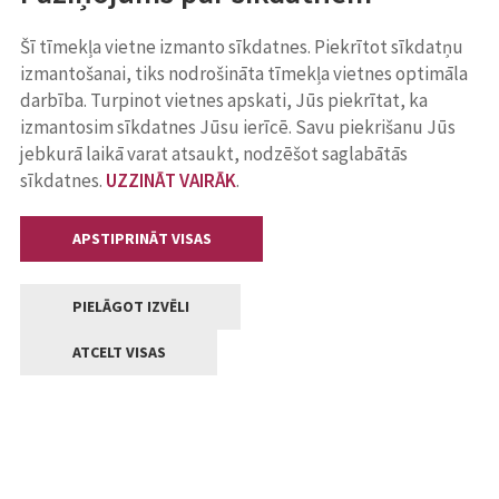
Šī tīmekļa vietne izmanto sīkdatnes. Piekrītot sīkdatņu
izmantošanai, tiks nodrošināta tīmekļa vietnes optimāla
darbība. Turpinot vietnes apskati, Jūs piekrītat, ka
izmantosim sīkdatnes Jūsu ierīcē. Savu piekrišanu Jūs
jebkurā laikā varat atsaukt, nodzēšot saglabātās
sīkdatnes.
UZZINĀT VAIRĀK
.
APSTIPRINĀT VISAS
PIELĀGOT IZVĒLI
ATCELT VISAS