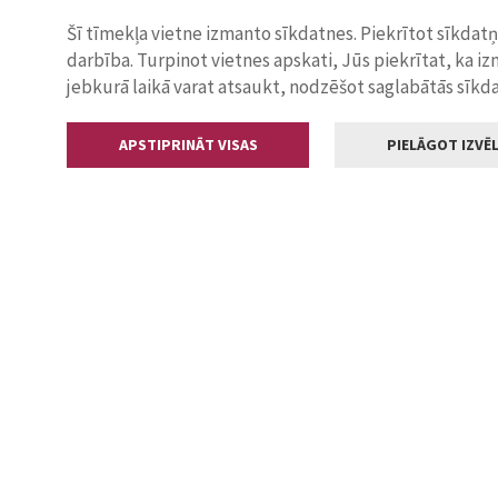
Šī tīmekļa vietne izmanto sīkdatnes. Piekrītot sīkdat
darbība. Turpinot vietnes apskati, Jūs piekrītat, ka i
jebkurā laikā varat atsaukt, nodzēšot saglabātās sīkd
APSTIPRINĀT VISAS
PIELĀGOT IZVĒL
Kontakti
Jelgavas valstp
Lielā iela 11
+371 630055
pasts@jelga