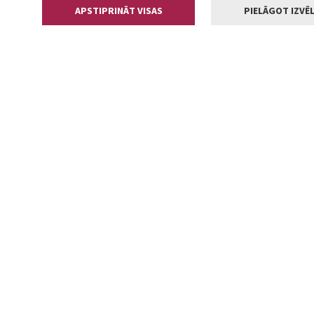
APSTIPRINĀT VISAS
PIELĀGOT IZVĒL
Kontakti
Jelgavas valstp
Lielā iela 11
+371 630055
pasts@jelga
2002-2026 jelgava.lv