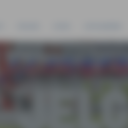
TA
PAŠVALDĪBA
IESTĀDES
KAPITĀLSABIEDRĪBAS