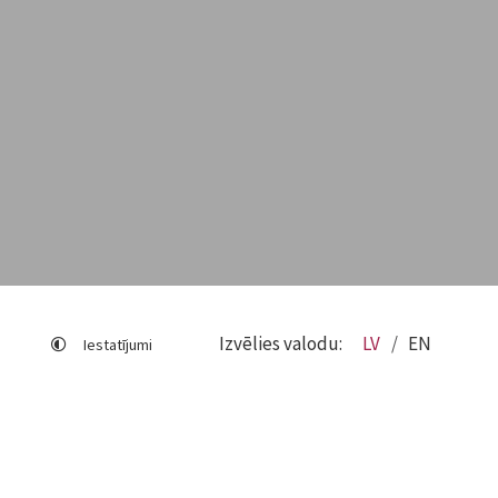
Izvēlies valodu:
LV
EN
Iestatījumi