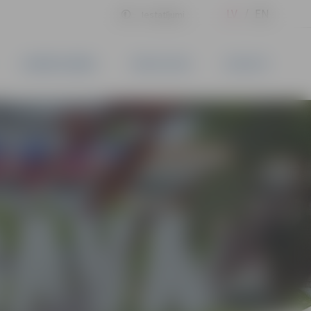
LV
EN
Iestatījumi
UZŅĒMĒJDARBĪBA
PAKALPOJUMI
KONTAKTI