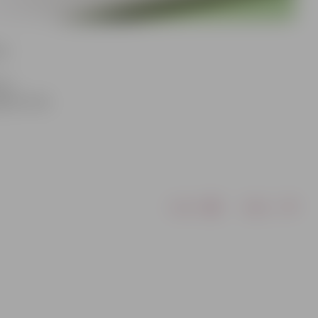
as
lv,
ājums tika
Drukāt
Dalīties