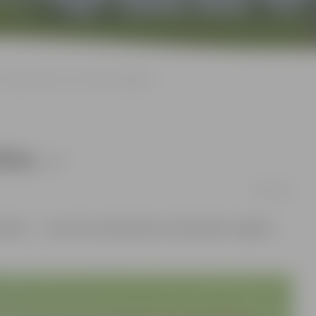
Atcelts koncerts «Ir divas vientulības…»
ulības…»
13/03/2017
tulības…», kam 30. martā pulksten 19, jānotiek Jelgavas