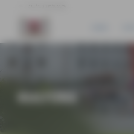
23.1 °C, 2.3 m/s, 59 %
JAUNUMI
PILSĒ
KULTŪRA