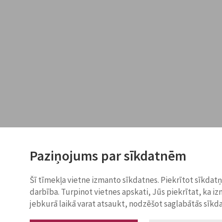
Paziņojums par sīkdatnēm
Šī tīmekļa vietne izmanto sīkdatnes. Piekrītot sīkdat
darbība. Turpinot vietnes apskati, Jūs piekrītat, ka i
jebkurā laikā varat atsaukt, nodzēšot saglabātās sīkd