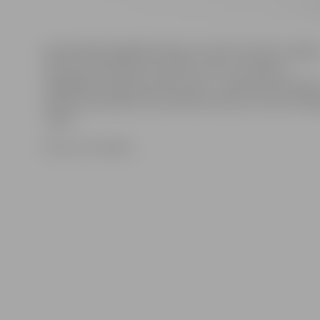
Apmeklētāji iegādātās biļetes aicināti samainīt Jelgav
kultūras nama kasē. Savukārt, tiem, kuri biļetes
iegādājās portālā interneta vidē – www.bilesuparadize.
nauda automātiski tiks ieskaitīta kontā, no kura maks
veikts.
Foto: no JV arhīva