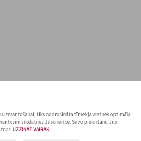
ņu izmantošanai, tiks nodrošināta tīmekļa vietnes optimāla
zmantosim sīkdatnes Jūsu ierīcē. Savu piekrišanu Jūs
atnes.
UZZINĀT VAIRĀK
.