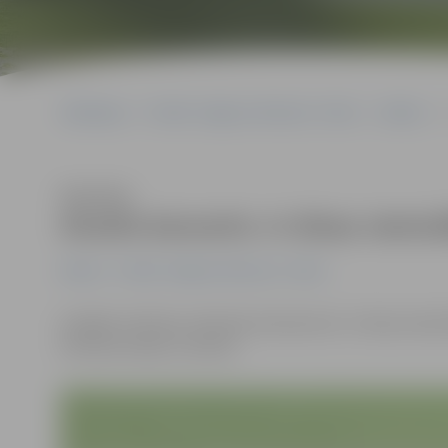
Sākumlapa
Portāla “Jelgavas Vēstnesis” arhīvs
Kultūra
Klausīties
Atcelts koncerts «Ir divas vient
Kultūra
Portāla “Jelgavas Vēstnesis” arhīvs
Iestāde «Kultūra» informē, ka koncerts «Ir divas vien
kultūras namā, ir atcelts.