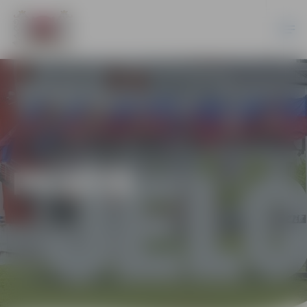
PILSĒTĀ