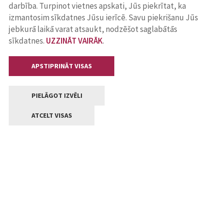
darbība. Turpinot vietnes apskati, Jūs piekrītat, ka
izmantosim sīkdatnes Jūsu ierīcē. Savu piekrišanu Jūs
jebkurā laikā varat atsaukt, nodzēšot saglabātās
sīkdatnes.
UZZINĀT VAIRĀK
.
APSTIPRINĀT VISAS
PIELĀGOT IZVĒLI
ATCELT VISAS
Kontakti