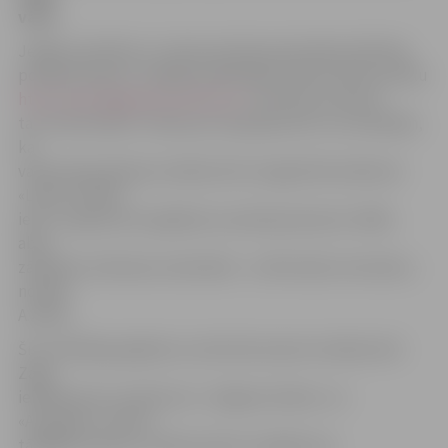
vārti.
Jelgavas pilsētas un rajona policijas pārvaldes Kārtības
policijas biroja 2. nodaļas priekšnieks Andris Zellis portālu
http://www.jelgavasvestnesis.lv/
informē, ka šoreiz
tas ir bērnudārzs «Pasaciņa» Aspazijas ielā. Jau rakstījām,
ka
vakar iebraukšanas metāla vārti nozagti bērnudārzam
«Lācītis» Māras
ielā. «Lai gan par šo gadījumu policijai paziņots vēlāk,
abas
zādzības notikušas vienā laikā – ar 40 minūšu intervālu,»
norāda
A.Zellis.
Šis ir kārtējais gadījums, kad tiek aiznesti metāla vārti.
Zagļi
iekārojuši arī uzņēmumu «Jelgavas ūdens» un
«Amoplant» vārtus,
tādējādi nodarot uzņēmumiem zaudējumus.