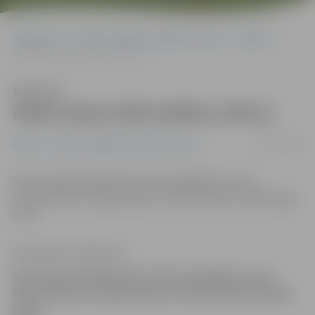
Sākumlapa
Portāla “Jelgavas Vēstnesis” arhīvs
Pilsētā
Atkal aiznes bērnudārza vārtus
Klausīties
Atkal aiznes bērnudārza vārtus
06/08/2009
Pilsētā
Portāla “Jelgavas Vēstnesis” arhīvs
Valsts policijā reģistrēts vēl viens gadījums, kad
bērnudārzam nozagti ieejas un iebraucamie metāla žoga
vārti.
Ilze Knusle-Jankevica
Valsts policijā reģistrēts vēl viens gadījums, kad
bērnudārzam nozagti ieejas un iebraucamie metāla
žoga