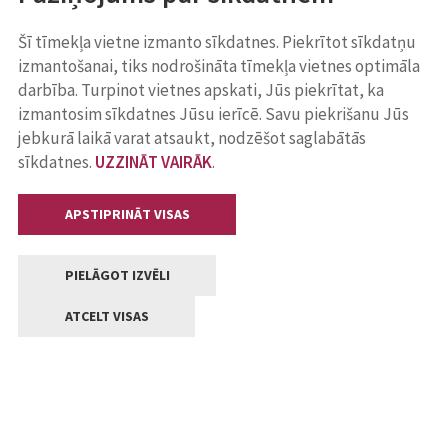
Šī tīmekļa vietne izmanto sīkdatnes. Piekrītot sīkdatņu
izmantošanai, tiks nodrošināta tīmekļa vietnes optimāla
darbība. Turpinot vietnes apskati, Jūs piekrītat, ka
izmantosim sīkdatnes Jūsu ierīcē. Savu piekrišanu Jūs
jebkurā laikā varat atsaukt, nodzēšot saglabātās
sīkdatnes.
UZZINĀT VAIRĀK
.
APSTIPRINĀT VISAS
PIELĀGOT IZVĒLI
ATCELT VISAS