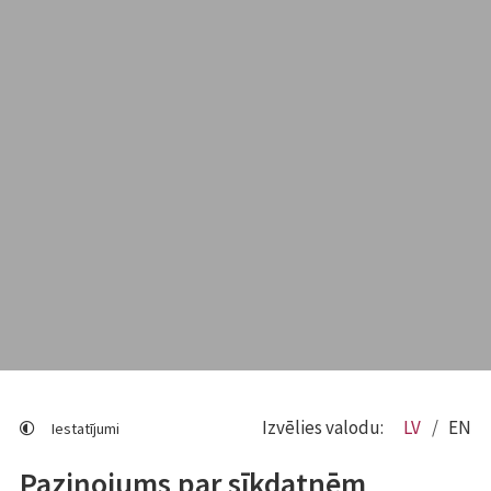
Izvēlies valodu:
LV
EN
Iestatījumi
Paziņojums par sīkdatnēm