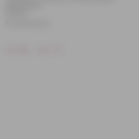
vijolnieks Reinis
Galenieks.
Foto: Austris Auziņš
Drukāt
Dalīties