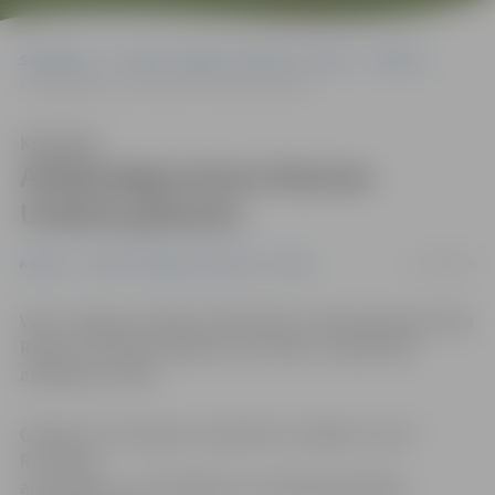
Sākumlapa
Portāla “Jelgavas Vēstnesis” arhīvs
Kultūra
Atklāj jelgavnieces Rasmas Urtānes grāmatu
Klausīties
Atklāj jelgavnieces Rasmas
Urtānes grāmatu
27/10/2016
Kultūra
Portāla “Jelgavas Vēstnesis” arhīvs
Vakar Jelgavas pilsētas bibliotēkas izstāžu galerijā notika
Rasmas Urtānes jubilejas autorvakars un grāmatas
atklāšanas svētki.
Grāmata «Tev skūpstu neizdzēst no lūpām» ir jau 7.
R.Urtānes
autordarbs, un tā atklāšanu muzikāli papildināja