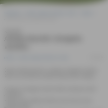
Sākumlapa
Portāla “Jelgavas Vēstnesis” arhīvs
Kultūra
Atklāta desmitā «Zemgales vācelīte»
Klausīties
Atklāta desmitā «Zemgales
vācelīte»
17/09/2016
Kultūra
Portāla “Jelgavas Vēstnesis” arhīvs
Šodien atklāta desmitā – jubilejas «Zemgales vācelīte
2016», kas simboliski noslēdza Dzejas dienas Jelgavā.
Grāmatas «Zemgales vācelīte 2016» atvēršanas svētki
aizsākās ar
kopīgu ziedu paklāja veidošanu pie kultūras nama,
savukārt vēlāk