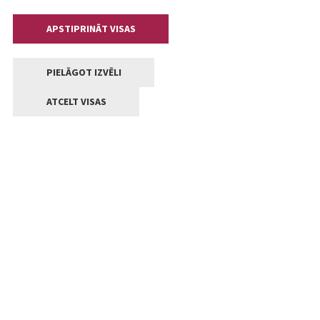
APSTIPRINĀT VISAS
PIELĀGOT IZVĒLI
ATCELT VISAS
Kontakti
Jelgavas valstpilsētas pašvaldība
Lielā iela 11, Jelgava, LV-3001
+371 63005522