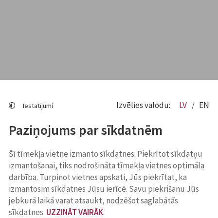
Izvēlies valodu:
LV
EN
Iestatījumi
Paziņojums par sīkdatnēm
Šī tīmekļa vietne izmanto sīkdatnes. Piekrītot sīkdatņu
izmantošanai, tiks nodrošināta tīmekļa vietnes optimāla
darbība. Turpinot vietnes apskati, Jūs piekrītat, ka
izmantosim sīkdatnes Jūsu ierīcē. Savu piekrišanu Jūs
jebkurā laikā varat atsaukt, nodzēšot saglabātās
sīkdatnes.
UZZINĀT VAIRĀK
.