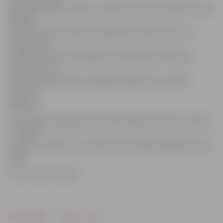
klātesošie tika aicināti uz svētku koncertu kultūras nama
Mazajā
zālē. Koncertā muzicēja vokālie ansambļi «Svīre» un
«Sekvence»,
Jelgavas Latviešu biedrības deju kolektīvs «Rudens
rozes» un citi.
Ar dzejas lasījumiem uzstājās dzejnieki, kuru darbi
iekļauti
grāmatā.
Desmitajā «Zemgales vācelītē» apkopoti 48 autoru darbi
– septiņi
no tiem «vācelīti» ar savām dzejas rindām papildina jau 10.
gadu.
Foto: Austris Auziņš
Drukāt
Dalīties