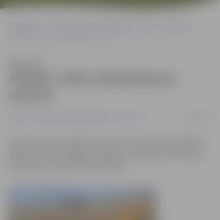
Sākumlapa
Portāla “Jelgavas Vēstnesis” arhīvs
Pilsētā
Atklāta “kūlas dedzināšanas sezona”
Klausīties
Atklāta “kūlas dedzināšanas
sezona”
22/02/2008
Pilsētā
Portāla “Jelgavas Vēstnesis” arhīvs
22.februārī tika reģistrēti pirmie divi kūlas dedzināšanas
gadījumi mūsu pilsētā. Bumbieru ceļā uguns sauso zāli
postīja pat viena hektāra platībā.