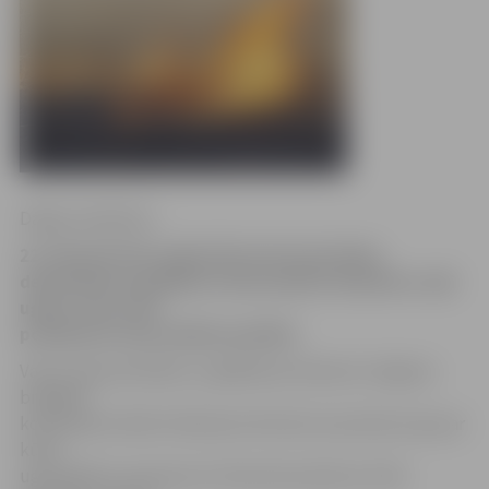
Daiga Laukšteina
22. februārī tika reģistrēti pirmie divi kūlas
dedzināšanas gadījumi mūsu pilsētā. Bumbieru ceļā
uguns sauso zāli
postīja pat viena hektāra platībā.
Valsts ugunsdrošības un glābšanas dienesta Jelgavas
brigādes
komandieris Aldis Feldmanis informē, ka pirmās ziņas par
kūlas
ugunsgrēku saņemtas 22. februārī pulksten 15.45.