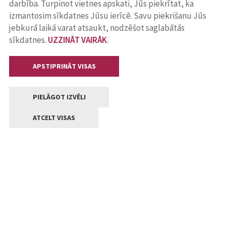
darbība. Turpinot vietnes apskati, Jūs piekrītat, ka
izmantosim sīkdatnes Jūsu ierīcē. Savu piekrišanu Jūs
jebkurā laikā varat atsaukt, nodzēšot saglabātās
sīkdatnes.
UZZINĀT VAIRĀK
.
APSTIPRINĀT VISAS
PIELĀGOT IZVĒLI
ATCELT VISAS
Kontakti