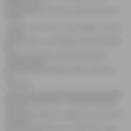
Dambja un Asteru
ielu rajonā uguns nopostīja veco zāli 100 kvadrātmetru
platībā.
Savukārt uz Bumbieru ceļu 3 ugunsdzēsēju automašīna
izbrauca
pulksten 18.39, un tur kūla dega vesela hektāra platībā.
Pēc
apmēram 30 minūtēm ugunsgrēks tika lokalizēts.
„Diemžēl līdzīgi kā
pērn atkal kūlas dedzinātāji sarosījušies tieši pilsētā,”
teic
A.Feldmanis.
Kopumā valstī siltās ziemas dēļ pirmie kūlas dedzinātāji
aktivizējušies necerēti agri – jau 18. janvārī, kad uguns
nopostīja
sauso zāli 20 kvadrātmetru platībā. Kopumā pirmie kūlas
ugunsgrēki
parasti tiek reģistrēti pavasarī – tiklīdz nokūst sniegs.