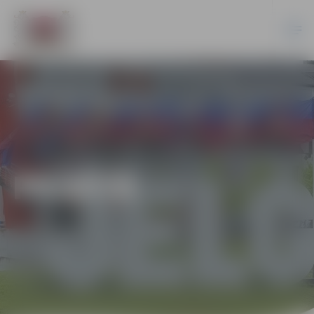
PILSĒTĀ