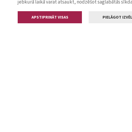
jebkurā laikā varat atsaukt, nodzēšot saglabātās sīkd
APSTIPRINĀT VISAS
PIELĀGOT IZVĒL
Kontakti
Jelgavas valstp
Lielā iela 11
+371 630055
pasts@jelga