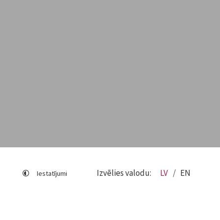
Izvēlies valodu:
LV
EN
Iestatījumi