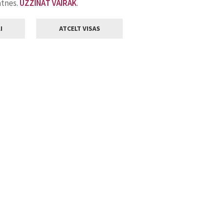
atnes.
UZZINĀT VAIRĀK
.
I
ATCELT VISAS
Klientu apkalpošana
ilsētas pašvaldība
Darba laiks
, Jelgava, LV-3001
Pirmdienās
8.00 - 18.00
Otrdienās
8.00 - 17.00
22
Trešdienās
8.00 - 17.00
va.lv
Ceturtdienās
8.00 - 17.00
Piektdienās
8.00 - 14.30