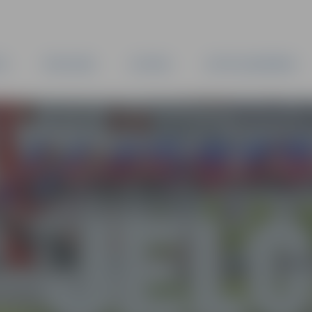
TA
PAŠVALDĪBA
IESTĀDES
KAPITĀLSABIEDRĪBAS