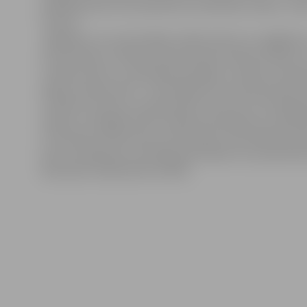
pakalpojumam tiks piemērota simboliska maksa,» stā
Z.Ķince.
Jāpiebilst, ka smalcinātājs «Dahle Safe Tec» iegādāts 
417,62 latiem, ieskaitot pievienotās vērtības nodokli, 
norāda Z.Ķince, ir pietiekami jaudīgs, lai spētu iznīcin
apjomu dokumentu. «Vienlaicīgi tas var sasmalcināt 22
turklāt arī skavas un saspraudes, kā arī CD un kredītka
skaidro «Zemgales EKO» direktora pienākumu izpildītā
Iznīcināmus dokumentus kā fiziskas, tā juridiskas per
pirms nodošanas otrreizējai pārstrādei var sasmalcinā
šķirošanas līnijā Ganību ielā 84.