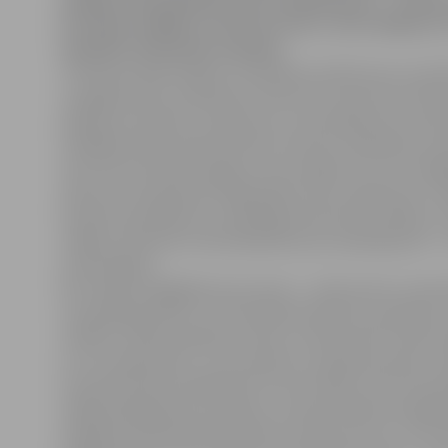
nedēļas tiek piedāvāts jauns pakalpojums – doku
Pirmajās nedēļās tas būs par brīvu, taču vēlāk par 
iekasēta simboliska samaksa.
«Pieredze apliecinājusi, ka ikdienas darbā nevar izvairī
no gadījumiem, kad šķiroto atkritumu laukumos līdzt
papīriem nonāk arī uzņēmumu vai privātpersonu doku
vairākkārt bija izteikuši vēlmi tos pirms nodošanas sa
taču līdz šim tādu iespēju mums nebija. Nu tas ir iesp
atkritumu šķirošanas līnijā Ganību ielā,» aģentūras «
direktora pienākumu izpildītāja Zane Ķince atklāj, ka, 
nedēļu, klientiem tiek piedāvāts jauns pakalpojums
smalcināšana.
Šim mērķim iegādāta jauna ierīce – dokumentu smalci
turpmāk garantēs to, ka konfidenciāli dati, piemēram
minētie, nebūs pieejami citiem un dokumenti netiks 
ar citu makulatūru. «Lai izvairītos no pārpratumiem, 
iznīcināti klienta klātbūtnē. Pirmo mēnesi, līdz tiks a
reālās pakalpojuma izmaksas, tostarp elektroenerģijas
iespēja sasmalcināt dokumentus būs par brīvu, taču 