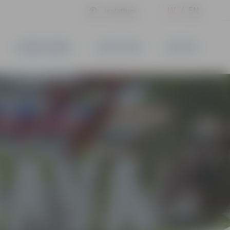
LV
EN
Iestatījumi
UZŅĒMĒJDARBĪBA
PAKALPOJUMI
KONTAKTI