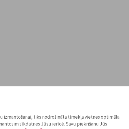
ņu izmantošanai, tiks nodrošināta tīmekļa vietnes optimāla
zmantosim sīkdatnes Jūsu ierīcē. Savu piekrišanu Jūs