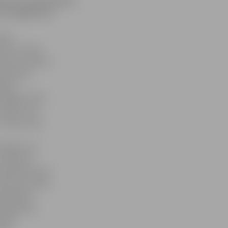
mentu smalcināšana.
šo iespēju tiks
ties
ekus citiem
menti. Klienti
smalcināt,
ējams
Zemgales EKO»
sākot ar šo
 – dokumentu
nātājs, kas
, līgumos
sapresēti kopā
dokumenti tiks
prēķinātas
 patēriņš,
vēlāk