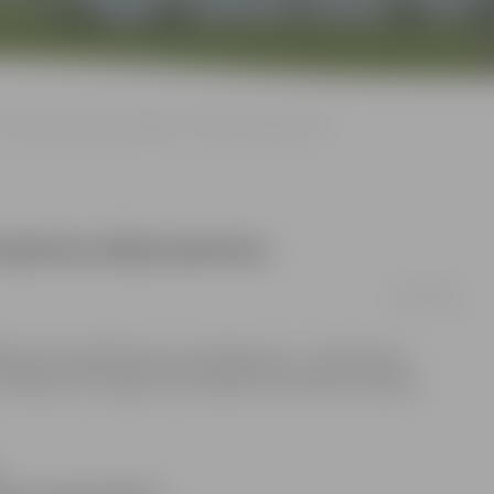
Atkritumu šķirošanas līnijā arī smalcina dokumentus
 smalcina dokumentus
09/07/2009
edēļas tiek piedāvāts jauns pakalpojums – dokumentu
 vēlāk par šo iespēju tiks iekasēta simboliska samaksa.