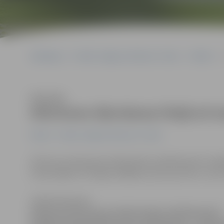
Sākumlapa
Portāla “Jelgavas Vēstnesis” arhīvs
Pilsētā
Klausīties
Atkritumu šķirošanas līnijā arī
Pilsētā
Portāla “Jelgavas Vēstnesis” arhīvs
Atkritumu šķirošanas līnijā Ganību ielā 84 kopš šīs n
smalcināšana. Pirmajās nedēļās tas būs par brīvu, taču
Sintija Čepanone
Atkritumu šķirošanas līnijā Ganību ielā 84 kopš šīs