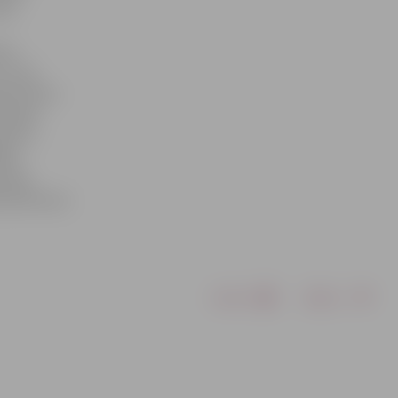
sta
par
un, kā
āt krietnu
 lapas,
rtes,»
ja.
sonas
t atkritumu
Drukāt
Dalīties