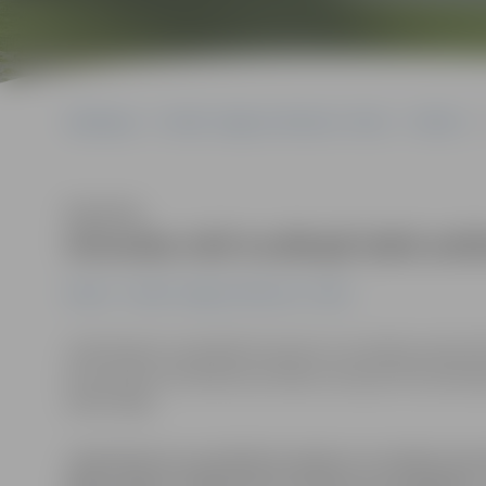
Sākumlapa
Portāla “Jelgavas Vēstnesis” arhīvs
Pilsētā
Klausīties
Atmodas ielā tuvākajā laikā asfa
Pilsētā
Portāla “Jelgavas Vēstnesis” arhīvs
«Kad beidzot noasfaltēs brauktuvi no Ganību ielas līdz
braucošās automašīnas putekļus saceļ pat līdz piektaj
iedzīvotāja.
«Kad beidzot noasfaltēs brauktuvi no Ganību ielas 