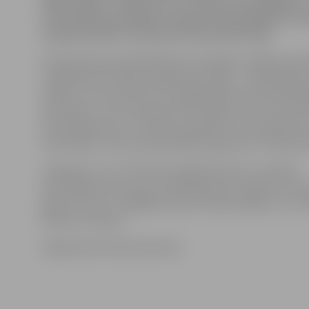
Meiju ceļam? Citādi taču tur dzīvot nav iespējams
automašīnas putekļus saceļ pat līdz piektajam stā
neapmierināta ir Atmodas ielas iedzīvotāja.
Atmodas ielas noasfaltēšana nav iekļauta Jelgavas pil
integrētās attīstības programmas 2007. – 2013. gadam 
plānā, un tas nozīmē, ka tuvākajā laikā šīs ielas asfalt
paredzēta. «Taču Atmodas ielā vairākas reizes sezonā t
atputekļošana ar «CC Road» preparātu, kas nodrošina
sausā laikā,» informē pašvaldības aģentūra «Pilsētsai
Jāpiebilst, ka «CC Road» jeb kālija hlorīds ir putekļus
absorbējoša viela, kas, iestrādāta grants seguma virsm
gaisa mitrumu, tādējādi mazinot ceļa putēšanu un ciet
klātnes virskārtu.
Sagatavoja Sintija Čepanone