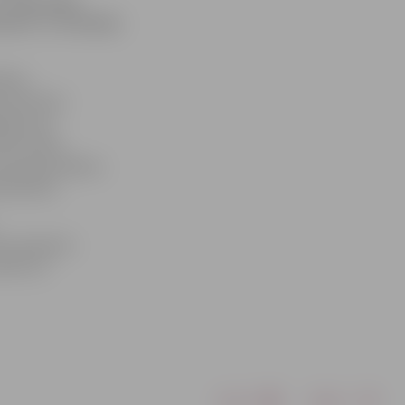
 – braucošās
vam!» ar situāciju
sētas
investīciju
ēšana nav
iek veikta
 ceļa neputēšanu
mniecība».
ā, piesaista
inot tā
Drukāt
Dalīties