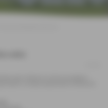
Atmodas ielā tuvākajā laikā asfalta nebūs
lta nebūs
13/11/2011
 Meiju ceļam? Citādi taču tur dzīvot nav iespējams –
am stāvam!» ar situāciju neapmierināta ir Atmodas ielas
līdz