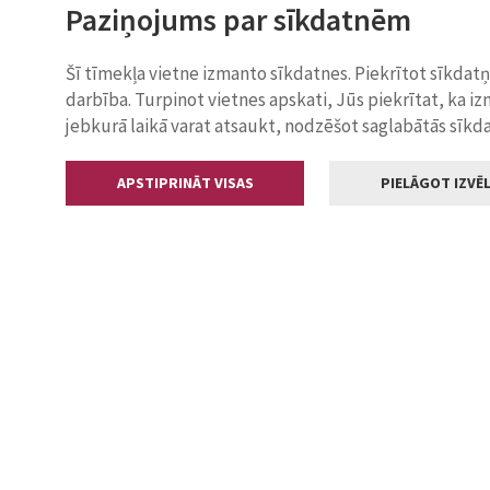
Paziņojums par sīkdatnēm
Šī tīmekļa vietne izmanto sīkdatnes. Piekrītot sīkdat
darbība. Turpinot vietnes apskati, Jūs piekrītat, ka i
jebkurā laikā varat atsaukt, nodzēšot saglabātās sīkd
APSTIPRINĀT VISAS
PIELĀGOT IZVĒL
Kontakti
Jelgavas valstp
Lielā iela 11
+371 630055
pasts@jelga