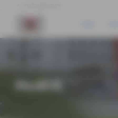
19.3 °C, 2.6 m/s, 73.2 %
JAUNUMI
PILSĒ
PILSĒTĀ