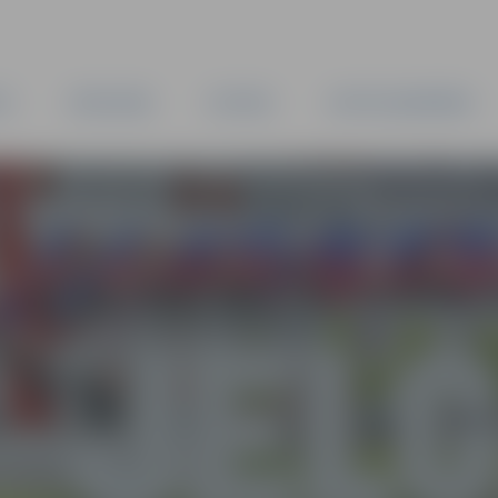
TA
PAŠVALDĪBA
IESTĀDES
KAPITĀLSABIEDRĪBAS