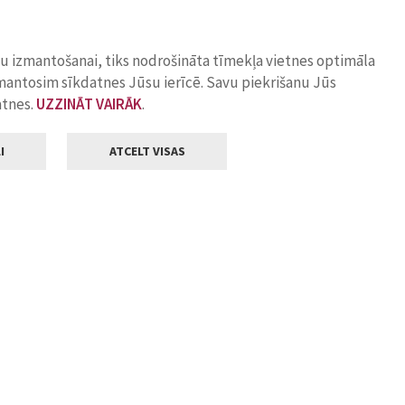
ņu izmantošanai, tiks nodrošināta tīmekļa vietnes optimāla
zmantosim sīkdatnes Jūsu ierīcē. Savu piekrišanu Jūs
atnes.
UZZINĀT VAIRĀK
.
I
ATCELT VISAS
Klientu apkalpošana
ilsētas pašvaldība
Darba laiks
, Jelgava, LV-3001
Pirmdienās
8.00 - 18.00
Otrdienās
8.00 - 17.00
22
Trešdienās
8.00 - 17.00
va.lv