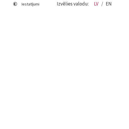
Izvēlies valodu:
LV
EN
Iestatījumi
Lapas karte
Viegli lasīt
Sociālo mediju lietošana
Sīkdatņu izmantošana
Piekļūstamības paziņojums