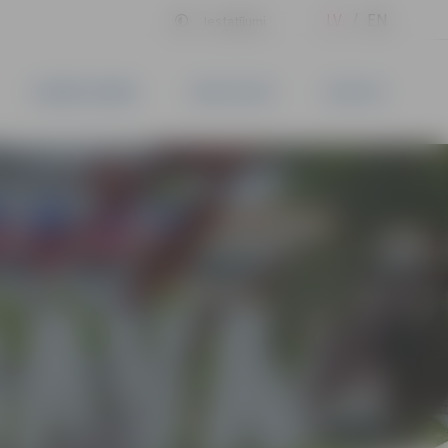
LV
EN
Iestatījumi
UZŅĒMĒJDARBĪBA
PAKALPOJUMI
KONTAKTI