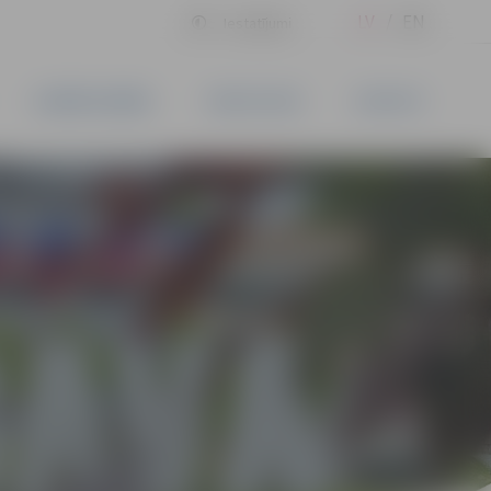
LV
EN
Iestatījumi
UZŅĒMĒJDARBĪBA
PAKALPOJUMI
KONTAKTI