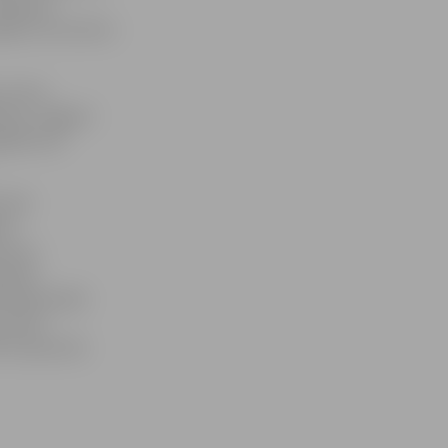
S.Reksce.
tājiem vecumā no
 centra
skis, Jelgavā
grādi, bet
 tiek
tas
o zonu
šobrīd
mēneša laikā
 kā arī
 turpina tās