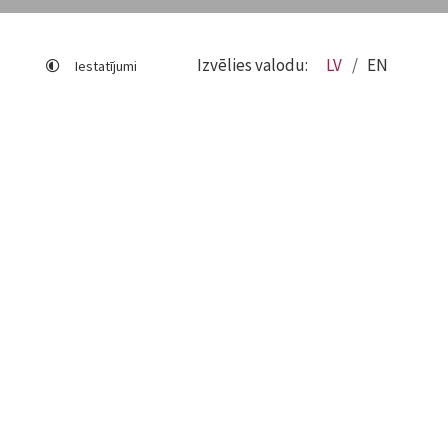
Izvēlies valodu:
LV
EN
Iestatījumi
Lapas karte
Viegli lasīt
Sociālo mediju lietošana