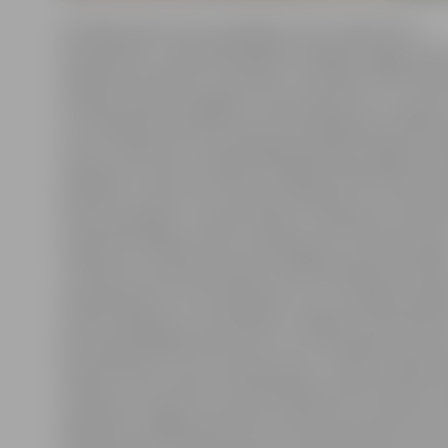
Oficiālā peldsezona Latvijā ilgst no 15. maija līdz 15.
septembrim, un šajā laikā abās oficiālajās Jelgavas pe
sabiedrisko kārtību un drošību uzraudzīja JPPP Patruļ
nodaļas inspektori glābēji. «Vasara bija silta un saulaina
ar to pilsētas pludmales aktīvi apmeklēja gan pilsētni
tūristi. Salīdzinot ar iepriekšējiem gadiem, šogad ma
pārkāpumu skaits saistībā ar dažādu peldlīdzekļu ie
peldvietu zonās, kas ir bīstams pārkāpums, jo tiek a
esošie peldētāji,» norāda S.Reksce, papildinot: pērn ti
reģistrēti 120 šāda rakstura pārkāpumi, savukārt šogad
«Inspektori novēroja tendenci peldlīdzekļiem iebraukt
salas peldvietā. Tas skaidrojams ar to, ka dažādu pas
cilvēki vēlējušies tos apmeklēt, izkāpjot krastā peldv
Bet daļa pārkāpēju bija tūristi, kuri izbaudīja braucien
katamarāniem un par noteikumiem uz ūdens nebija inf
S.Reksce. Viņa stāsta, ka Pašvaldības policija vēlas iero
papildināt Jelgavas saistošos noteikumus, paredzot 
kuģošanas peldlīdzekļu kontroli tieši peldvietu zonā.