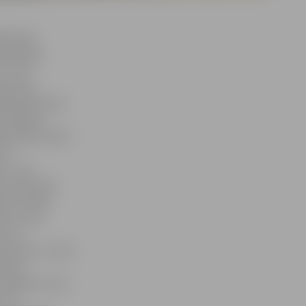
ldvietās
policijas
 – līdz
eki, gan
nāmi pieaudzis
braukšanu
pdraudēti ūdenī
ka
 – 216.
 tieši Pasta
ākumu laikā
ietu zonā.
us ar
ormēti,» atzīst
sināt
stingrāku mazo
 Tas