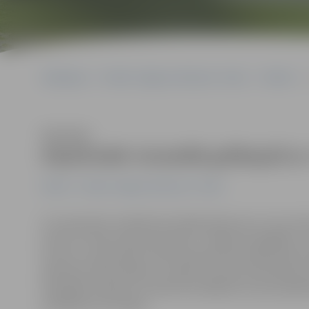
Sākumlapa
Portāla “Jelgavas Vēstnesis” arhīvs
Pilsētā
Klausīties
Atpūtnieki visvairāk grēkojuši 
Pilsētā
Portāla “Jelgavas Vēstnesis” arhīvs
15. septembrī noslēdzās oficiālā peldsezona. Tas noz
krasta un Pasta salas pludmalē – beiguši arī glābēji un
karsta un atpūtnieku skaits pilsētas pludmalēs bija ie
pārstāve Sandra Reksce norāda, ka kopumā peldsezon
Visbiežāk inspektori izteikuši aizrādījumus par peldl
peldēšanos aiz bojām.