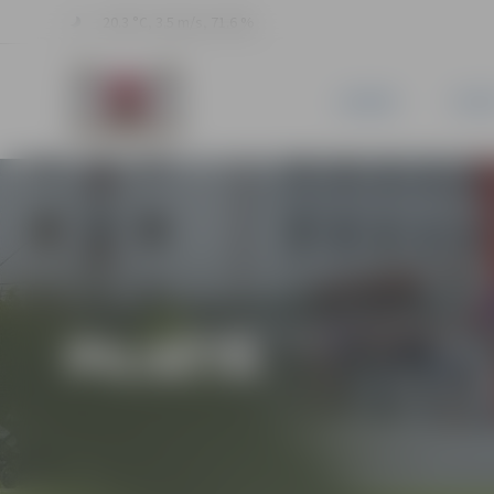
20.3 °C, 3.5 m/s, 71.6 %
JAUNUMI
PILSĒ
PILSĒTĀ