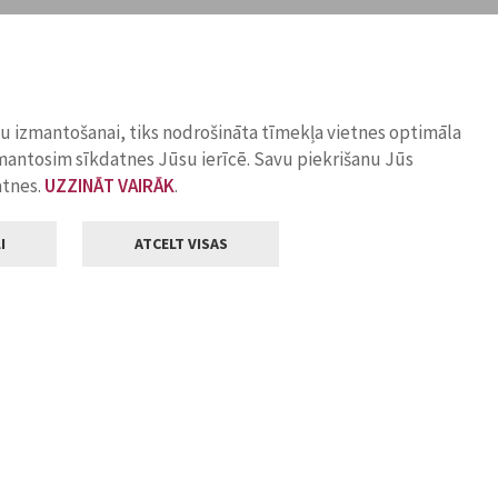
ņu izmantošanai, tiks nodrošināta tīmekļa vietnes optimāla
zmantosim sīkdatnes Jūsu ierīcē. Savu piekrišanu Jūs
atnes.
UZZINĀT VAIRĀK
.
I
ATCELT VISAS
Klientu apkalpošana
ilsētas pašvaldība
Darba laiks
, Jelgava, LV-3001
Pirmdienās
8.00 - 18.00