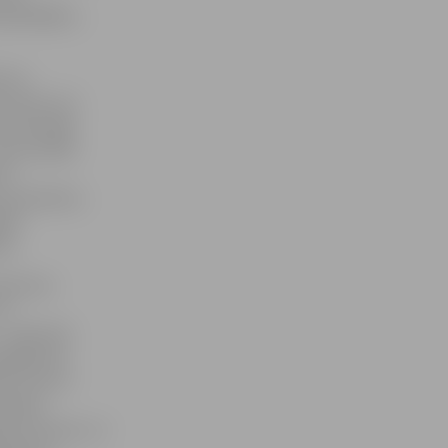
pārkāpējus,
 arī
 atzīst, ka
s informēja
ā rezultātā
oti
 protokolus.
nāt
st.
 personu
Tā
– pārsvarā
gadījumā.
ī, bet arī
antojot
gūt traumas, un