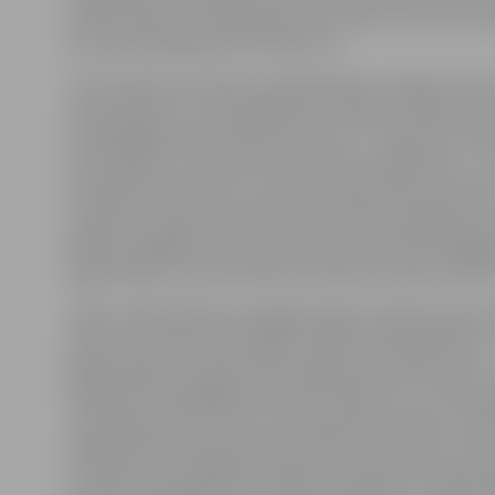
nepieciešams, lai nākamajā sezonā varētu sodīt likum
kuri ļaunprātīgi ignorē noteikumus.
JPPP pārstāve norāda, ka 168 pārkāpumi šogad izteikti
atpūtniekiem, kuri peldējušies aiz bojām. S.Reksce gan
ar pārkāpējiem tika veiktas pārrunas – inspektori viņu
par drošības un kārtības noteikumiem peldvietās –, k
cilvēki bija saprotoši, un nav bijis nepieciešams atkārt
aizrādīt un sodīt, sastādot administratīvo pārkāpumu
Papildus glābējiem visas sezonas garumā nācās atgādi
jelgavniekiem, ka pludmalē ar suņiem atrasties nedrīk
Tāpat salīdzinājumā ar pagājušo gadu manāmi audzis
skaits, kam bija nepieciešama medicīniskā palīdzība. 
jelgavniekiem sezonas laikā sniegta kopumā 93 reizes 
atpūtnieki pie glābējiem vērsās nobrāzumu un brūču 
«Cilvēki guva traumas ne vien pludmales zonās un ūden
labiekārtotajā sportošanas vietā Pasta salā. Proti, izm
trenažierus un spēlējot volejbolu, atpūtnieki mēdza 