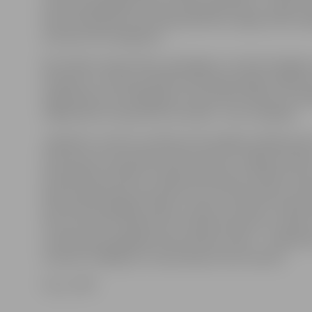
vērsās pie glābējiem pēc pirmās palīdzības,» skaidro 
Kopumā peldsezonas laikā palīdzība sniegta iedzīvo
astoņiem līdz 50 gadiem.
Kā norāda Latvijas Vides, ģeoloģijas un meteoroloģijas
Prognožu un klimata daļas klimatologs Edgars Maļinov
šajā peldsezonā vidējā gaisa temperatūra bija plus 18 
vidējā ūdens temperatūra Lielupē – plus 21,8 grādi.
Jāpiebilst, ka līdz ar peldsezonas beigām pakāpeniski
ieziemota arī pludmaļu infrastruktūra. Jelgavas pilsē
pašvaldības iestādes «Pilsētsaimniecība» pilsētas zaļ
apsaimniekošanas speciāliste Ilze Gamorja stāsta, ka 
demontētas glābēju mājas un bojas, savukārt tuvākā 
tiks aizvestas arī ģērbtuves. Rotaļu elementi un laipas,
tualetes gan pagaidām demontētas netiks – cilvēki vēl
izmantot, tādēļ par to ieziemošanu lems oktobrī.
Foto: JPPP