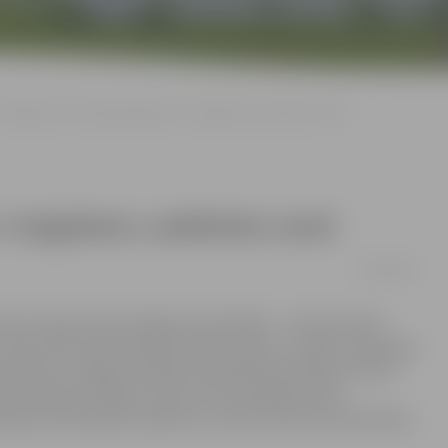
Atpūtnieki visvairāk grēkojuši ar «kuģošanu» peldvietu zonā
ar «kuģošanu» peldvietu zonā
17/09/2018
īmē, ka darbu abās Jelgavas pludmalēs – Lielupes labā
 tiek ieziemota pludmaļu infrastruktūra. Lai gan vasara bija
vērojams, Jelgavas pilsētas Pašvaldības policijas (JPPP)
a aizvadīta mierīgi, tomēr ne bez pārkāpumiem.
īdzekļu iebraukšanu peldvietu zonās, kā arī par atpūtnieku