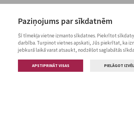
Paziņojums par sīkdatnēm
Šī tīmekļa vietne izmanto sīkdatnes. Piekrītot sīkdat
darbība. Turpinot vietnes apskati, Jūs piekrītat, ka i
jebkurā laikā varat atsaukt, nodzēšot saglabātās sīkd
APSTIPRINĀT VISAS
PIELĀGOT IZVĒL
Kontakti
Jelgavas valstp
Lielā iela 11