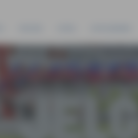
TA
PAŠVALDĪBA
IESTĀDES
KAPITĀLSABIEDRĪBAS