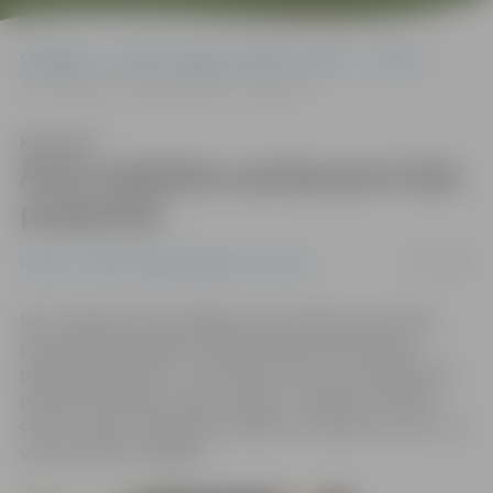
Sākumlapa
Portāla “Jelgavas Vēstnesis” arhīvs
Latvijā
Ātrās palīdzības pakalpojumi kļūs pieejamāki
Klausīties
Ātrās palīdzības pakalpojumi kļūs
pieejamāki
10/06/2008
Latvijā
Portāla “Jelgavas Vēstnesis” arhīvs
No 1. augusta sāks strādāt jauna Veselības ministrijas
pārraudzības iestāde «Neatliekamās medicīniskās
palīdzības dienests», kas īstenos vienotu neatliekamās
palīdzības politiku valstī. Dienestu veidošot vadības
centrs un pieci reģionālie vadības un dispečeru centri. To
vidū minēta arī Jelgava.