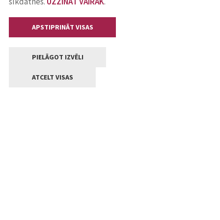
sīkdatnes.
UZZINĀT VAIRĀK
.
APSTIPRINĀT VISAS
PIELĀGOT IZVĒLI
ATCELT VISAS
Kontakti
Jelgavas valstpilsētas pašvaldība
Lielā iela 11, Jelgava, LV-3001