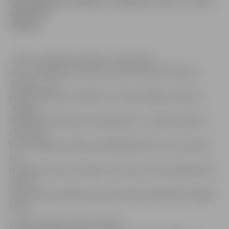
pieci reģionālie vadības un dispečeru centri. To vidū
minēta arī
Jelgava.
«Precīza reģionālo vadības un dispečeru
centru atrašanās vieta būs zināma tikai pēc dienesta
izveides, taču
pašlaik apsveram iespēju tos izveidot Rīgā, Valmierā,
Jelgavā,
Kuldīgā un Rēzeknē vai Daugavpilī,» norāda Veselības
ministrijas
Komunikācijas nodaļas vadītāja Egita Pole. Viņa norāda,
ka,
izveidojot vienotu dienestu, kas būtu valsts pakļautībā,
plānots
optimizēt neatliekamās medicīniskās palīdzības brigāžu
darbu.
E.Pople atklāj, ka līdz šim ātrās