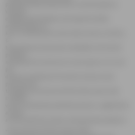
palīdzības dienesti bija slimnīcu struktūrvienība un
Veselības
obligātās apdrošināšanas valsts aģentūra slēdza
atsevišķu līgumu ar
katru no 39 dienestiem. Kad izveidos vienotu struktūru,
šī
birokrātiskā procedūra kļūs vienkāršāka. Līdz šim ātrā
palīdzība
nevarēja doties izsaukumos no viena rajona uz otru, bet
pēc
dienesta izveidošanas tiks ievērots princips, ka pie
pacienta brauc
tā brigāde, kas izsaukuma brīdī atrodas viņam tuvāk.
Izveidojot
vienotu neatliekamās palīdzības dienestu, vieglāk būšot
atrisināt
arī ātrās palīdzības mediķu sociālo garantiju jautājumus
«Lielos vilcienos būtisku izmaiņu nebūs