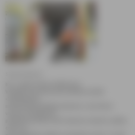
Sintija Čepanone
No 1. augusta sāks strādāt jauna
Veselības ministrijas pārraudzības iestāde
«Neatliekamās
medicīniskās palīdzības dienests», kas īstenos
vienotu neatliekamās
palīdzības politiku valstī. Dienestu veidošot vadības
centrs un