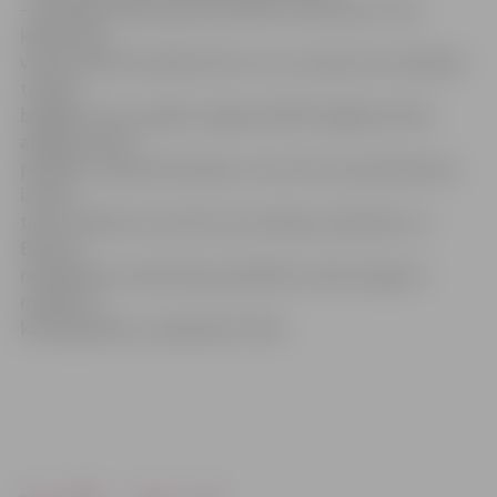
– gan NMP telpas, gan darbinieki nemainīsies, taču
iedzīvotāji
varēs novērtēt priekšrocību, ka uz izsaukumu ieradīsies
tuvākā
brigāde. Proti, pašlaik Jelgavas NMP brigādes drīkst
apkalpot tikai
pilsētā un rajonā dzīvojošos, taču līdz ar jaunā dienesta
izveidi
tiem cilvēkiem, kas dzīvo pie robežas, piemēram, ar
Bausku,
neatliekamo medicīnisko palīdzību varēs sniegt arī
mediķi no
kaimiņpilsētas,» paskaidro E.Pole.