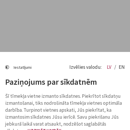
Izvēlies valodu:
LV
EN
Iestatījumi
Paziņojums par sīkdatnēm
Šī tīmekļa vietne izmanto sīkdatnes. Piekrītot sīkdatņu
izmantošanai, tiks nodrošināta tīmekļa vietnes optimāla
darbība. Turpinot vietnes apskati, Jūs piekrītat, ka
izmantosim sīkdatnes Jūsu ierīcē. Savu piekrišanu Jūs
jebkurā laikā varat atsaukt, nodzēšot saglabātās