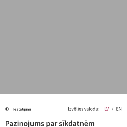
Izvēlies valodu:
LV
EN
Iestatījumi
Paziņojums par sīkdatnēm