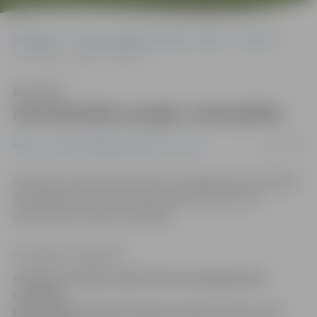
Sākumlapa
Portāla “Jelgavas Vēstnesis” arhīvs
Pilsētā
Atrod jūnijā nozagtu velosipēdu
Klausīties
Atrod jūnijā nozagtu velosipēdu
17/07/2013
Pilsētā
Portāla “Jelgavas Vēstnesis” arhīvs
Otrdienas vakarā, pateicoties divu jelgavnieču modrībai,
Pašvaldības policijai izdevās aizturēt vīrieti, kurš
pārvietojās ar zagtu velosipēdu.
Ilze Knusle-Jankevica
Otrdienas vakarā, pateicoties divu jelgavnieču
modrībai,
Pašvaldības policijai izdevās aizturēt vīrieti, kurš