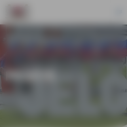
PILSĒTĀ