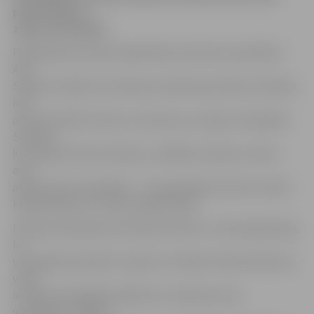
pārvietojās ar
zagtu velosipēdu.
Pašvaldības policijas sabiedrisko attiecību speciāliste
Aiva
Saulīte norāda, ka otrdienas vakarā ap pulksten 22 Raiņa
ielā
aizturēts kāds vīrietis, kurš brauca ar zagtu velosipēdu.
Sieviete,
kura bija izsaukusi policiju, norādīja, ka abas ar meitu
esot
atpazinušas velosipēdu – tas piederēja sievietes meitas
klasesbiedram un tika nozagts jūnijā.
Policija noskaidroja vīrieša personību un viņš paskaidroja,
ka
velosipēdu iepriekš ir nopircis no kāda vīrieša. Notikuma
vietā
ieradās velosipēda īpašnieks un atpazina savu
velosipēdu. Tālākai