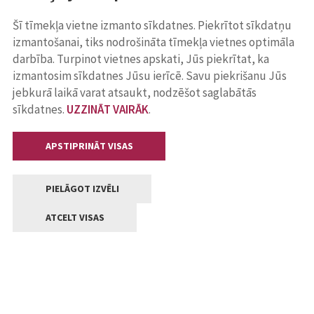
Šī tīmekļa vietne izmanto sīkdatnes. Piekrītot sīkdatņu
izmantošanai, tiks nodrošināta tīmekļa vietnes optimāla
darbība. Turpinot vietnes apskati, Jūs piekrītat, ka
izmantosim sīkdatnes Jūsu ierīcē. Savu piekrišanu Jūs
jebkurā laikā varat atsaukt, nodzēšot saglabātās
sīkdatnes.
UZZINĀT VAIRĀK
.
APSTIPRINĀT VISAS
PIELĀGOT IZVĒLI
ATCELT VISAS