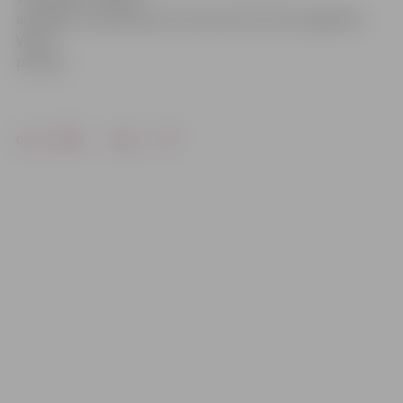
apstākļu noskaidrošanai visas personas tika nogādātas
Valsts
policijā.
Drukāt
Dalīties