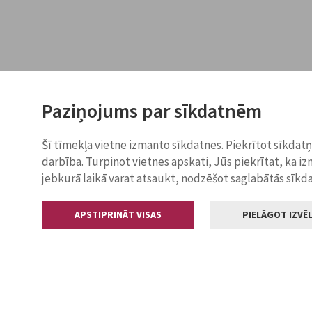
Paziņojums par sīkdatnēm
Šī tīmekļa vietne izmanto sīkdatnes. Piekrītot sīkdat
darbība. Turpinot vietnes apskati, Jūs piekrītat, ka i
jebkurā laikā varat atsaukt, nodzēšot saglabātās sīkd
APSTIPRINĀT VISAS
PIELĀGOT IZVĒL