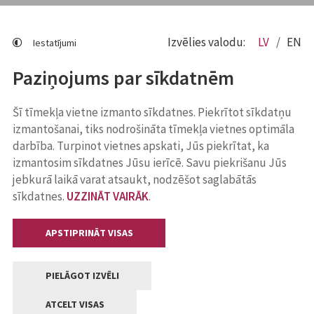
Izvēlies valodu:
LV
EN
Iestatījumi
Paziņojums par sīkdatnēm
Šī tīmekļa vietne izmanto sīkdatnes. Piekrītot sīkdatņu
izmantošanai, tiks nodrošināta tīmekļa vietnes optimāla
darbība. Turpinot vietnes apskati, Jūs piekrītat, ka
izmantosim sīkdatnes Jūsu ierīcē. Savu piekrišanu Jūs
jebkurā laikā varat atsaukt, nodzēšot saglabātās
sīkdatnes.
UZZINĀT VAIRĀK
.
APSTIPRINĀT VISAS
PIELĀGOT IZVĒLI
ATCELT VISAS