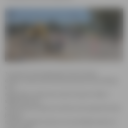
Turpinoties Loka maģistrāles rekonstrukcijas
darbiem, šobrīd tiek izbūvētas pazemes komunikācijas
Loka
maģistrāles un Kalnciema ceļa krustojumā. Tāpēc ir
slēgta Kalnciema
ceļa brauktuves daļa, bet satiksme tiek organizēta divās
joslās pa
izbūvētu pagaidu brauktuvi. Autovadītājiem jāņem arī