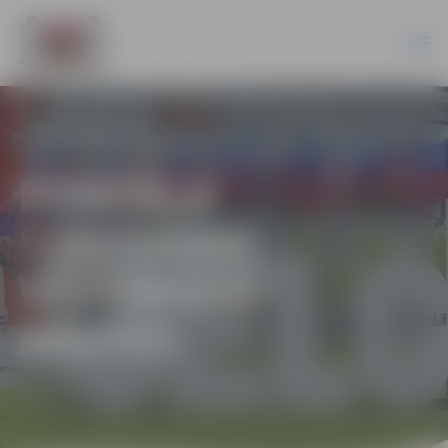
PORTĀLA
“JELGAVAS
VĒSTNESIS”
ARHĪVS