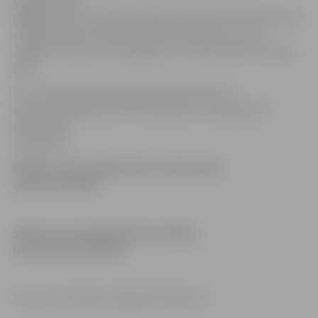
organizēta pa
pagaidu tiltu, būvdarbi notiek arī Garozas ielā. Saskaņā ar
«Latvijas Valsts ceļu» karti darbi notiek arī uz ceļa
Jelgava–Iecava un Ozolniekos, kur tiek būvēts rotācijas
aplis.
Ielu rekonstrukcijas projekti būtiski skar ne
vien autovadītājus, bet arī pilsētas un starppilsētu
sabiedrisko
transportu.
Shēma: Loka maģistrāles un Kalnciema
ceļa krustojums
Shēma: Loka maģistrāles un Rīgas
ielas ceļa krustojums
Foto: Ivars Veiliņš/«Jelgavas Vēstnesis»