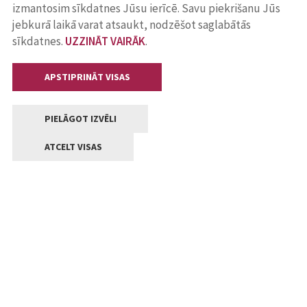
izmantosim sīkdatnes Jūsu ierīcē. Savu piekrišanu Jūs
jebkurā laikā varat atsaukt, nodzēšot saglabātās
sīkdatnes.
UZZINĀT VAIRĀK
.
APSTIPRINĀT VISAS
PIELĀGOT IZVĒLI
ATCELT VISAS
Kontakti
Jelgavas valstpilsētas pašvaldība