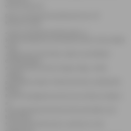
vienas brauktuves.
Darbu zonā atļautais braukšanas ātrums ir 30
kilometri stundā.
«Vasara ir aktīvākais būvdarbu laiks, un
šobrīd vērienīgi ceļu remontdarbi notiek ne tikai vairākās
vietās
Jelgavā, bet arī Ozolniekos, tāpēc autovadītājiem
diemžēl jārēķinās
ar papildu laiku maršrutā Jelgava–Rīga,» norāda
Jelgavas
pašvaldības iestādes «Pilsētsaimniecība» vadītājs Māris
Mielavs.
Portāls www.jelgavasvestnesis.lv jau rakstīja, ka slēgts ir
arī
Loka maģistrāles pārvads pār dzelzceļa sliedēm, tiek
būvēts jauns
tilts pār Platoni Miera ielā, un satiksme tur tiek