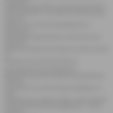
vērā, ka Loka
maģistrāles posmā no Bērzu ceļa līdz Kalnciema ceļam ir
vienvirziena kustība – tas nozīmē, ka no Kalnciema ceļa,
braucot no
pilsētas centra, nevar veikt labo pagriezienu un
nogriezties uz
Loka maģistrāli. Apbraukšanai var izmantot Veco ceļu,
Robežu ielu,
Rogu ceļu. Savukārt kravas transports, kas brauc virzienā
no
Kalnciema, tiek novirzīts pa Garozas ielu.
Darbi atsākušies arī Loka maģistrāles un
Rīgas ielas krustojumā, kur satiksme tiek organizēta pa
vienu joslu
katrā virzienā. Tas var radīt satiksmes palēlinājumu un
prasīt
vairāk laika ceļā no Jelgavas uz Rīgu un otrādi. Tāpat šajā
krustojumā nav atļauts kreisais pagrieziens – to nevar
veikt ne no