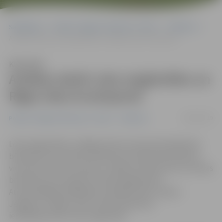
Sākumlapa
Portāla “Jelgavas Vēstnesis” arhīvs
Satiksme
Atsākas darbi Loka maģistrāles un Rīgas ielas krustojumā
Klausīties
Atsākas darbi Loka maģistrāles un
Rīgas ielas krustojumā
06/08/2019
Portāla “Jelgavas Vēstnesis” arhīvs
Satiksme
Loka maģistrāles un Rīgas ielas krustojumā atsākušies
būvdarbi, kas nozīmē: satiksme krustojumā notiek pa
vienu joslu katrā virzienā, un šajā krustojumā ne no vienas
brauktuves nav atļauts kreisais pagrieziens.
Autovadītājiem jārēķinās ar papildu laiku ceļā no
Jelgavas uz Rīgu, kā arī citiem satiksmes
ierobežojumiem Loka maģistrālē.