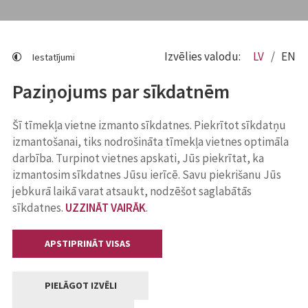
Izvēlies valodu:
LV
EN
Iestatījumi
Paziņojums par sīkdatnēm
Šī tīmekļa vietne izmanto sīkdatnes. Piekrītot sīkdatņu
izmantošanai, tiks nodrošināta tīmekļa vietnes optimāla
darbība. Turpinot vietnes apskati, Jūs piekrītat, ka
izmantosim sīkdatnes Jūsu ierīcē. Savu piekrišanu Jūs
jebkurā laikā varat atsaukt, nodzēšot saglabātās
sīkdatnes.
UZZINĀT VAIRĀK
.
APSTIPRINĀT VISAS
PIELĀGOT IZVĒLI