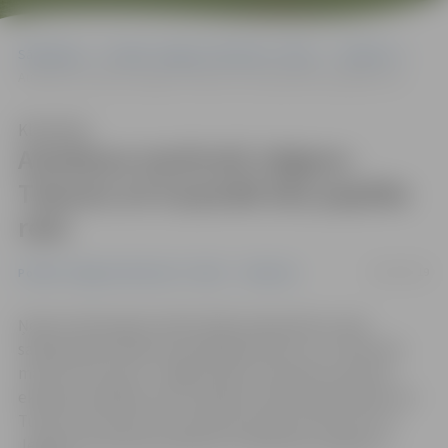
Sākumlapa
Portāla “Jelgavas Vēstnesis” arhīvs
Satiksme
Autobusa maršrutā Jelgava–Tukums arī turpmāk būs papildu reisi
Klausīties
Autobusa maršrutā Jelgava–
Tukums arī turpmāk būs papildu
reisi
29/01/2019
Portāla “Jelgavas Vēstnesis” arhīvs
Satiksme
Ņemot vērā augsto iedzīvotāju pieprasījumu pēc
sabiedriskā transporta pakalpojumiem, no 1. februāra
maršrutā Tukums–Jelgava pērn novembrī ieviestais
eksperimentālais reiss turpinās kursēt darba dienās. No
Tukuma autoostas tas izbrauks pulksten 8.10, bet no
Jelgavas autoostas pulksten 11.30 dosies atpakaļ uz