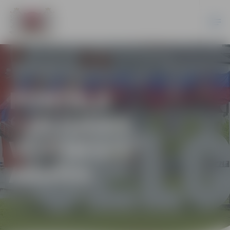
PORTĀLA
“JELGAVAS
VĒSTNESIS”
ARHĪVS