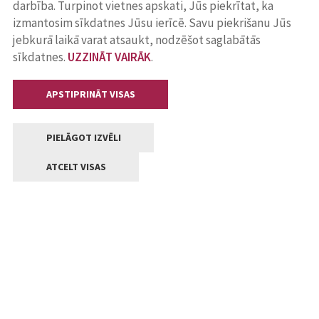
darbība. Turpinot vietnes apskati, Jūs piekrītat, ka
izmantosim sīkdatnes Jūsu ierīcē. Savu piekrišanu Jūs
jebkurā laikā varat atsaukt, nodzēšot saglabātās
sīkdatnes.
UZZINĀT VAIRĀK
.
APSTIPRINĀT VISAS
PIELĀGOT IZVĒLI
ATCELT VISAS
Kontakti