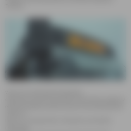
Tukumu.
Valsts SIA «Autotransporta direkcija»
sabiedrisko attiecību speciāliste Lilita Pelčere norāda, ka
eksperimentālais autobusa maršruta reiss sākotnēji tika
ieviests uz
laiku no 1. novembra līdz 1. februārim, lai izvērtētu
iedzīvotāju