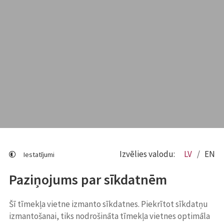
Izvēlies valodu:
LV
EN
Iestatījumi
Paziņojums par sīkdatnēm
Šī tīmekļa vietne izmanto sīkdatnes. Piekrītot sīkdatņu
izmantošanai, tiks nodrošināta tīmekļa vietnes optimāla