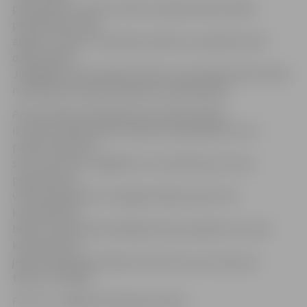
pieprasījumu. Ņemot vērā, ka eksperimenta laikā
pieprasījums bijis
augsts, arī pēc 1. februāra autobuss turpinās kursēt
darba dienās.
Jāatgādina, ka iepriekš autobusa reiss šajā maršrutā tika
nodrošināts tikai pirmdienās un piektdienās.
Autotransporta direkcija aicina iedzīvotājus
izmantot sabiedriskā transporta pakalpojumus un
paņemt biļeti par
savu braucienu, atgādinot, ka statistiku par reisa
pieprasījumu
veido pasažieriem izsniegtais biļešu skaits. Par
konstatētiem
biļešu tirdzniecības pārkāpumiem pasažieri var ziņot
kontrolieriem
jebkurā diennakts laikā, sūtot īsziņu vai zvanot pa
tālruni 27776621.
Foto: no «Jelgavas Vēstneša» arhīva