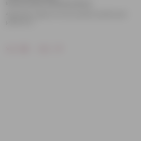
kritušo latviešu strēlnieku piemiņu.
Atgriešanās Jelgavā no atceres pasākuma plānota pēc
pulksten 19.
Drukāt
Dalīties