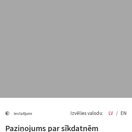
Izvēlies valodu:
LV
EN
Iestatījumi
Paziņojums par sīkdatnēm