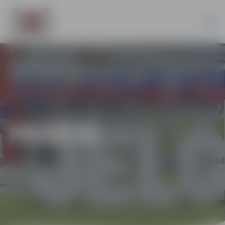
PILSĒTĀ