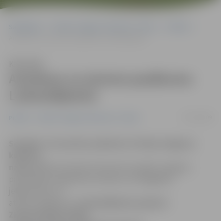
Sākumlapa
Portāla “Jelgavas Vēstnesis” arhīvs
Pilsētā
Autobuss uz atceres pasākumu Ložmetējkalnā
Klausīties
Autobuss uz atceres pasākumu
Ložmetējkalnā
07/01/2009
Pilsētā
Portāla “Jelgavas Vēstnesis” arhīvs
Sestdien, 10. janvārī, pulksten 13.30 pie Jelgavas
kultūras
nama
(K.Barona iela 6) interesentus gaidīs Jelgavas
pašvaldības organizēts autobuss, lai nogādātu
jelgavniekus uz
atceres pasākumu
Ložmetējkalnā, godinot
Ziemassvētku kaujās