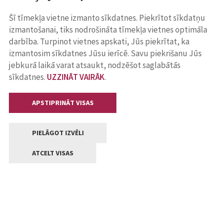
Šī tīmekļa vietne izmanto sīkdatnes. Piekrītot sīkdatņu
izmantošanai, tiks nodrošināta tīmekļa vietnes optimāla
darbība. Turpinot vietnes apskati, Jūs piekrītat, ka
izmantosim sīkdatnes Jūsu ierīcē. Savu piekrišanu Jūs
jebkurā laikā varat atsaukt, nodzēšot saglabātās
sīkdatnes.
UZZINĀT VAIRĀK
.
APSTIPRINĀT VISAS
PIELĀGOT IZVĒLI
ATCELT VISAS