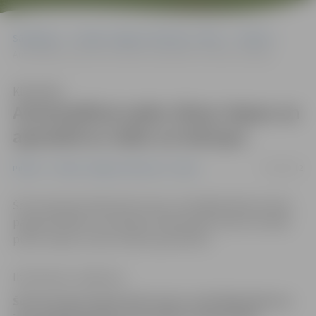
Sākumlapa
Portāla “Jelgavas Vēstnesis” arhīvs
Pilsētā
Automašīnai sadur divas riepas un apsmērē ar olām un kečupu
Klausīties
Automašīnai sadur divas riepas un
apsmērē ar olām un kečupu
27/06/2012
Pilsētā
Portāla “Jelgavas Vēstnesis” arhīvs
Šorīt policijai telefoniski ziņots, ka Krišjāņa Barona ielas
pagalmā kādai automašīnai «Mazda 626» sadurtas labās
puses riepas un pati mašīna apsmērēta.
Ilze Knusle-Jankevica
Šorīt policijai telefoniski ziņots, ka Krišjāņa Barona