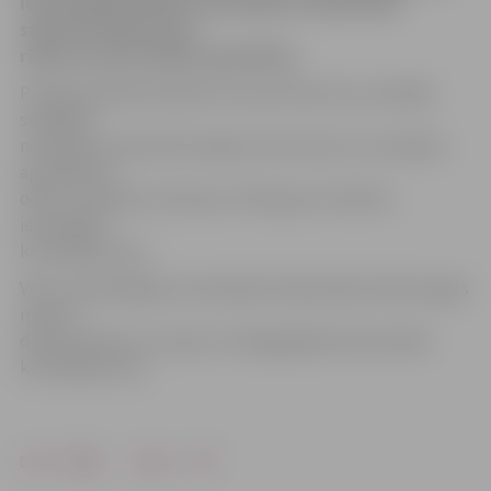
ielas pagalmā kādai automašīnai «Mazda 626»
sadurtas labās puses
riepas un pati mašīna apsmērēta.
Policijas pārstāve Diāna Purviņa informē, ka zvanītājs
sūdzējies
ne tikai par sadurtām riepām, bet arī par to, ka mašīna
apmētāta ar
olām un aplieta ar kečupu. Policija par notikušo
ierosinājusi
kriminālprocesu.
Vēl no neaizslēgtas automašīnas Sakņudārza ielā nozagts
maks ar
dokumentiem un naudu. Arī šajā gadījumā ierosināts
kriminālprocess.
Drukāt
Dalīties