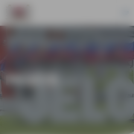
PILSĒTĀ