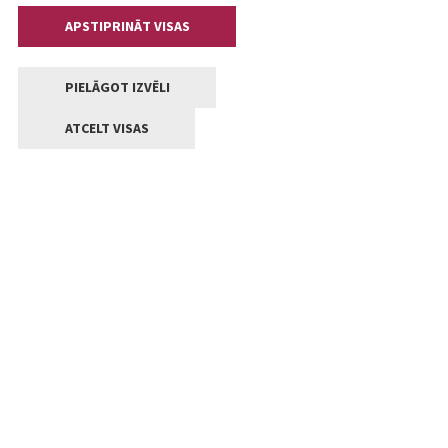
APSTIPRINĀT VISAS
PIELĀGOT IZVĒLI
ATCELT VISAS
Kontakti
Jelgavas valstpilsētas pašvaldība
Lielā iela 11, Jelgava, LV-3001
+371 63005522