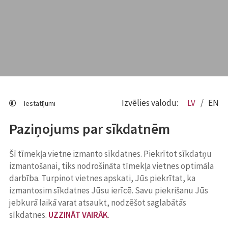
Izvēlies valodu:
LV
EN
Iestatījumi
Paziņojums par sīkdatnēm
Šī tīmekļa vietne izmanto sīkdatnes. Piekrītot sīkdatņu
izmantošanai, tiks nodrošināta tīmekļa vietnes optimāla
darbība. Turpinot vietnes apskati, Jūs piekrītat, ka
izmantosim sīkdatnes Jūsu ierīcē. Savu piekrišanu Jūs
jebkurā laikā varat atsaukt, nodzēšot saglabātās
sīkdatnes.
UZZINĀT VAIRĀK
.