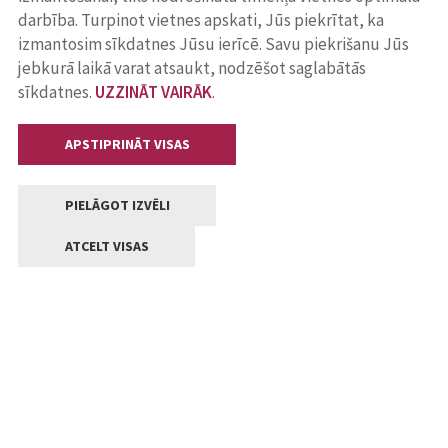
darbība. Turpinot vietnes apskati, Jūs piekrītat, ka
izmantosim sīkdatnes Jūsu ierīcē. Savu piekrišanu Jūs
jebkurā laikā varat atsaukt, nodzēšot saglabātās
sīkdatnes.
UZZINĀT VAIRĀK
.
APSTIPRINĀT VISAS
PIELĀGOT IZVĒLI
ATCELT VISAS
Kontakti