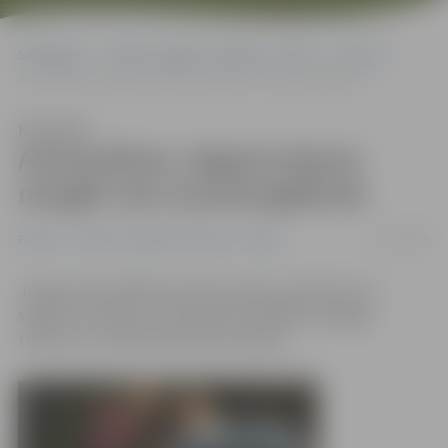
Sākumlapa
Portāla “Jelgavas Vēstnesis” arhīvs
Pilsētā
Automašīnas Jelgavā atļauts mazgāt vien automazgātavās
Klausīties
Automašīnas Jelgavā atļauts
mazgāt vien automazgātavās
15/07/2009
Pilsētā
Portāla “Jelgavas Vēstnesis” arhīvs
Jelgavas Pašvaldības policija vakar ap pulksten 10
saņēma izsaukumu, ka Garozas ielā kāds mazgājot
traktoru un netīrie ūdeņi tek Lielupē.