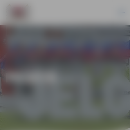
PILSĒTĀ