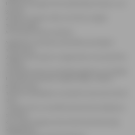
traktorus nemazgā. Policisti pārbaudīja teritoriju un, lai
gan sētā
atradās trīs traktori, fakts, ka tie būtu mazgāti,
neapstiprinājās.
Arī izsaucēju sastapt neizdevās.
Atgādinām, ka saskaņā ar pašvaldības saistošajiem
noteikumiem
Jelgavā autotransportu mazgāt atļauts vien speciāli šim
nolūkam
paredzētās vietās. Arī privātmāju pagalmos un privātajās
teritorijās automašīnas mazgāt aizliegts. S.Reksce
piebilst, ka par
noteikumu pārkāpšanu var piemērot soda naudu desmit
latus,
izsniedzot kvīti, vai sastādīt administratīvo pārkāpumu
protokolu,
kuru izskata Jelgavas domes Administratīvā komisija.
Šajā gadījumā