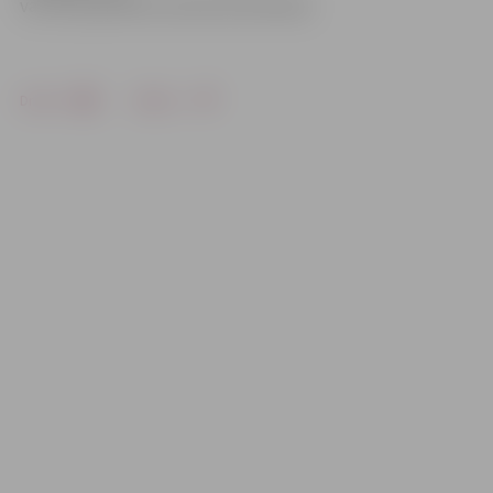
var tikt piemērots sods līdz 50 latiem.
Drukāt
Dalīties