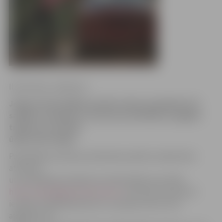
Ilze Knusle-Jankevica
Jelgavas Pašvaldības policija vakar ap pulksten 10
saņēma izsaukumu, ka Garozas ielā kāds mazgājot
traktoru un netīrie
ūdeņi tek Lielupē.
Pašvaldības policijas priekšnieka palīdze sabiedrisko
attiecību
un juridiskajos jautājumos Sandra Reksce portālu
http://www.jelgavasvestnesis.lv/
informē, ka policisti
ieradās norādītajā adresē un sastapa vīrieti, kurš
apgalvoja, ka