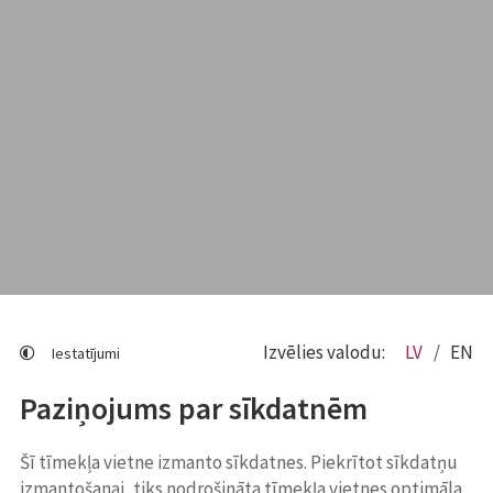
Izvēlies valodu:
LV
EN
Iestatījumi
Paziņojums par sīkdatnēm
Šī tīmekļa vietne izmanto sīkdatnes. Piekrītot sīkdatņu
izmantošanai, tiks nodrošināta tīmekļa vietnes optimāla