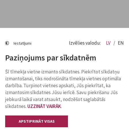
Izvēlies valodu:
LV
EN
Iestatījumi
Paziņojums par sīkdatnēm
Šī tīmekļa vietne izmanto sīkdatnes. Piekrītot sīkdatņu
izmantošanai, tiks nodrošināta tīmekļa vietnes optimāla
darbība. Turpinot vietnes apskati, Jūs piekrītat, ka
izmantosim sīkdatnes Jūsu ierīcē. Savu piekrišanu Jūs
jebkurā laikā varat atsaukt, nodzēšot saglabātās
sīkdatnes.
UZZINĀT VAIRĀK
.
APSTIPRINĀT VISAS