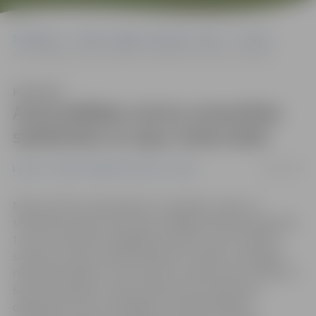
Sākumlapa
Portāla “Jelgavas Vēstnesis” arhīvs
Latvijā
​Autovadītājus aicina uzmanīties staltbriežu un aļņu riesta laikā
Klausīties
​Autovadītājus aicina uzmanīties
staltbriežu un aļņu riesta laikā
16/09/2016
Latvijā
Portāla “Jelgavas Vēstnesis” arhīvs
Ņemot vērā, ka septembris un oktobris ir aļņu un
staltbriežu buļļu riesta laiks, pēdējās dienās pieaug tieši
to ceļus satiksmes negadījumu skaits, kuros notikusi
sadursme starp transportlīdzekli un kādu no lielajiem
meža dzīvniekiem. Lai izvairītos no sadursmes ar kādu no
šiem dzīvniekiem, Valsts policija aicina satiksmes
dalībniekus būt uzmanīgiem un piesardzīgiem,