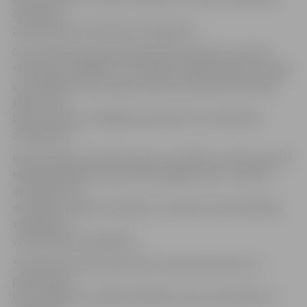
aktivitāte
pastiprināsies septembra otrajā pusē.
Gan staltbrieži, gan aļņi šajā laikā atstāj savas ierastās
teritorijas, meklējot un tuvojoties mātīšu bariem. Ierasto
uzturēšanās vietu maiņa nozīmē, ka bieži šie dzīvnieki
šķērso ceļa
braucamo daļu, tādējādi apdraudot ceļu satiksmes
dalībniekus.
Riesta laika periodā dzīvnieku uzvedība un rīcība var būt
neprognozējama, jo dzīvnieki paļaujas vien uz saviem
instinktiem un
nereaģē uz apkārt notiekošo, tostarp arī automašīnām,
to gaismām
vai brīdinošiem signāliem.
Staltbriežu buļļu baurošana ir dzirdama vakaros un
parasti ilgst
līdz rīta gaismai, tādēļ visbiežāk ar šiem dzīvniekiem ir