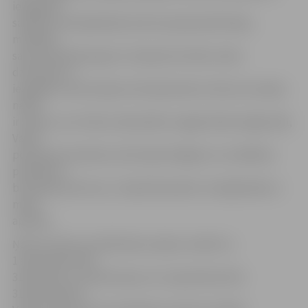
iespējams
satikties tieši šajā laikā, kad tie pastiprināti klejo,
meklējot
savas staltbriežu govis. Sastapt šos lielos meža
dzīvniekus ir
iespējams visā Latvijas teritorijā. Ņemot vērā, ka Latvijas
naktis
ir vēsas un no rītiem redzamība ir apgrūtināta miglas dēļ,
Valsts
policija aicina šoferus būt īpaši vērīgiem un izvēlēties
piemērotu
braukšanas ātrumu, it īpaši diennakts tumšajā laikā un
meža
apvidos.
Ņemot vērā, ka staltbriežus atļauts medīt no
1.septembra līdz
31.janvārim, savukārt aļņus no 1.septembra līdz
31.decembrim,