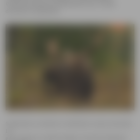
izvēloties piemērotu braukšanas ātrumu, it īpaši
diennakts tumšajā laikā.
Septembris un oktobris ir staltbriežu un aļņu riesta laiks.
Lai
gan tas ilgst jau vairāk kā nedēļu, dzīvnieku klejošanas