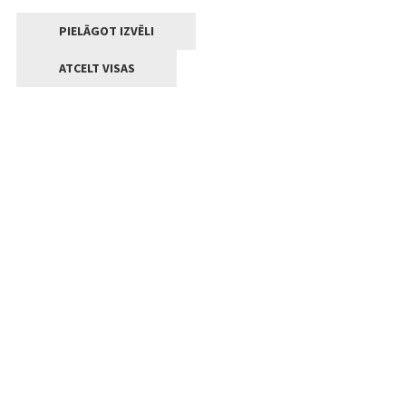
PIELĀGOT IZVĒLI
ATCELT VISAS
Kontakti
Jelgavas valstpilsētas pašvaldība
Lielā iela 11, Jelgava, LV-3001
+371 63005522
pasts@jelgava.lv