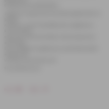
draudēt pat kriminālatbildība.»
Jāpiebilst, ka apjukušiem dzīvniekiem gadās ieklīst arī
pilsētas
robežās un, ņemot vērā pēdējo dienu negadījumus,
kuros notikušas
sadursmes ar šiem dzīvniekiem, Valsts policija aicina
iedzīvotājus
būt uzmanīgiem un gadījumos, ja manāt kādu pilsētā
ieklīdušu alni
vai briedi, ziņot pa tālruni 110.
Foto: allforhunt.com
Drukāt
Dalīties