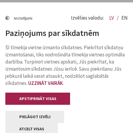
Izvēlies valodu:
LV
EN
Iestatījumi
Paziņojums par sīkdatnēm
Šī tīmekļa vietne izmanto sīkdatnes. Piekrītot sīkdatņu
izmantošanai, tiks nodrošināta tīmekļa vietnes optimāla
darbība. Turpinot vietnes apskati, Jūs piekrītat, ka
izmantosim sīkdatnes Jūsu ierīcē. Savu piekrišanu Jūs
jebkurā laikā varat atsaukt, nodzēšot saglabātās
sīkdatnes.
UZZINĀT VAIRĀK
.
APSTIPRINĀT VISAS
PIELĀGOT IZVĒLI
ATCELT VISAS