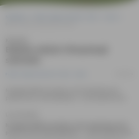
Sākumlapa
Portāla “Jelgavas Vēstnesis” arhīvs
Sports
Balbeks iekļūst Olimpiskajā sešiniekā
Klausīties
Balbeks iekļūst Olimpiskajā
sešiniekā
14/06/2008
Portāla “Jelgavas Vēstnesis” arhīvs
Sports
Noslēgušās BMX sacensības, kurās veiksmīgs starts
padevās mūsu Uldim Balbekam – izcīnīta piektā vieta.
Lauris Daukšte
Noslēgušās BMX sacensības, kurās veiksmīgs starts
padevās mūsu Uldim Balbekam – izcīnīta piektā vieta.