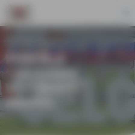
PORTĀLA
“JELGAVAS
VĒSTNESIS”
ARHĪVS