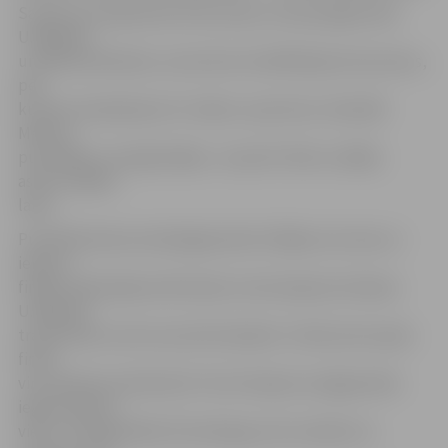
Sacīkšu pirmajā dienā 19 braucēji, tostarp jelgavnieki
U.Balbeks
un Mārtiņš Rubenis, veica divus kvalifikācijas braucienus,
pēc
kuriem noskaidroja trīs «liekos» sportistus. Diemžēl
Mārtiņš
pusfinālam «nereģistrējās», turpretī Uldis uzrādīja
astoto labāko
laiku.
Pusfināla iebraucienā jelgavnieks finišēja ceturtais un
iekļuva
finālā. Izšķirošajā sacīkstē pēc starta barjeras krišanas
U.Balbeks
trasē devās uzreiz aiz pirmā trijnieka. Tomēr pirms paša
finiša
viņu apdzina valmierietis Toms Skujiņš un jelgavnieks
ieguva piekto
vietu. Uzvarēja Māris Štrombergs, bet sudrabs Ivo