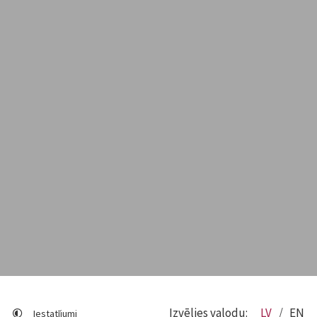
Izvēlies valodu:
LV
EN
Iestatījumi