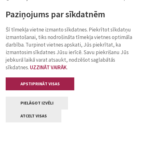
Paziņojums par sīkdatnēm
Šī tīmekļa vietne izmanto sīkdatnes. Piekrītot sīkdatņu
izmantošanai, tiks nodrošināta tīmekļa vietnes optimāla
darbība. Turpinot vietnes apskati, Jūs piekrītat, ka
izmantosim sīkdatnes Jūsu ierīcē. Savu piekrišanu Jūs
jebkurā laikā varat atsaukt, nodzēšot saglabātās
sīkdatnes.
UZZINĀT VAIRĀK
.
APSTIPRINĀT VISAS
PIELĀGOT IZVĒLI
ATCELT VISAS