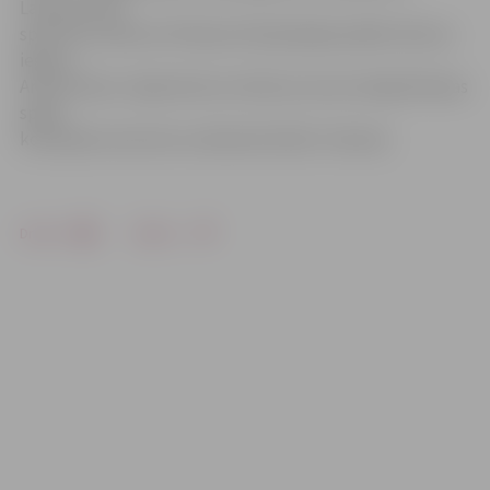
Lakučam. Abi
sportisti startēs arī Pekinas Olimpiskajās spēlēs. Bronzu
ieguva
Artis Žentiņš. Jāpiezīmē, ka Uldis aiz sevis atstāja Pekinas
spēļu
komandas rezervistu valmierieti Edžu Treimani.
Drukāt
Dalīties