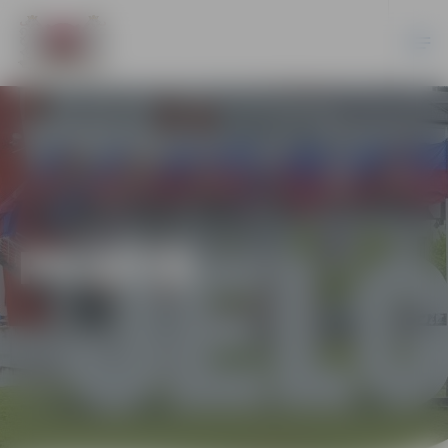
PILSĒTĀ