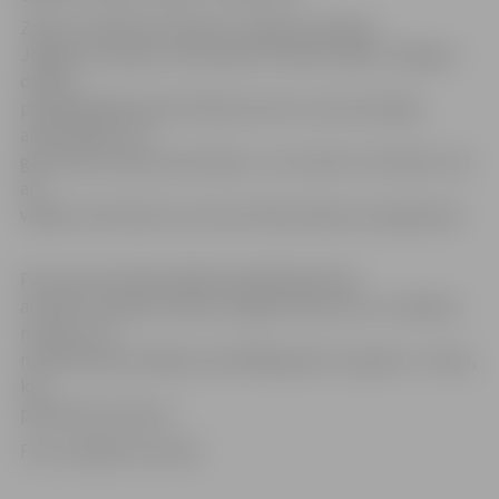
Ziedus Svētbirzē nolika arī Jelgavas pilsētas,
Jelgavas novada un Ozolnieku novada vadība. Jelgavas
domes
priekšsēdētājs Andris Rāviņš savā uzrunā mudināja
aizdomāties, cik
gan vienoti mēs esam šodien, un, ko darīt, lai tā būtu, kā
arī
vēlēja, lai ikvienā no mums brīvības ideja ir pati galvenā.
Pēc atceres brīža Svētbirzē dalībnieki tika
aicināti uz Ģederta Eliasa Jelgavas Vēstures un mākslas
muzeju, kur
notika lekcija «Baltijas ceļš 1989. gada 23. augustā – diena,
kas
pārsteidza pasauli».
Foto: Krišjānis Grantiņš