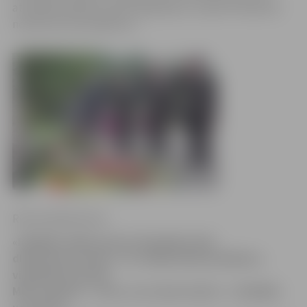
atzīmējot Baltijas ceļa 25. gadadienu, šodien Svētbirzē
notika atceres pasākums.
Ritma Gaidamoviča
«Iekšējās sajūtas pirms 25 gadiem šajā
dienā nevar aizmirs. Tur nebija lieku jautājumu,
vienkārši braucām.
Mēs ar ģimeni – sieva, es un abas meitas – stāvējām