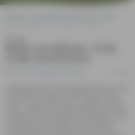
Sākumlapa
Portāla “Jelgavas Vēstnesis” arhīvs
Pilsētā
Baltijas ceļa dalībnieki: «Tā bija milzīga uzdrošināšanās»
Klausīties
Baltijas ceļa dalībnieki: «Tā bija
milzīga uzdrošināšanās»
23/08/2014
Pilsētā
Portāla “Jelgavas Vēstnesis” arhīvs
«Iekšējās sajūtas pirms 25 gadiem šajā dienā nevar aizmirs.
Tur nebija lieku jautājumu, vienkārši braucām. Mēs ar
ģimeni – sieva, es un abas meitas – stāvējām uz ceļa aiz
Iecavas, tuvāk Bauskai. Tas bija milzīgs pacēlums, tā bija
milzīga tautiešu uzdrošināšanās, ko par paraugu ņem arī
citas pasaules valstis,» Baltijas ceļu atceras Ēvalds
Dreimanis. Pieminot staļinisma un nacisma upurus un