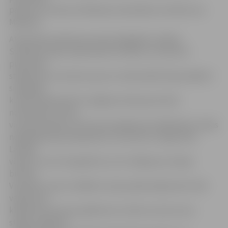
pasauli un satrauca Padomju Savienības centrālo varu
Maskavā.
Atminoties notikumus pirms 25 gadiem, šodien
Svētbirzē tikās vairāk nekā 70 cilvēku, lai reizē arī
pieminētu
staļinisma un nacisma upurus. Galvenokārt bija sanākuši
sirmgalvji,
kuriem piemiņā vēl ir spilgtas atmiņas par šiem
notikumiem. Tiesa,
viņi pauž nožēlu, ka atceres pasākumos dalībnieku rindas
nepapildina jaunā paaudze, kurai būtu svarīgi zināt
Latvijas
vēsturi un arī celt godā tos, kuri cīnījās par Latvijas
brīvību.
Viņuprāt, viens no šādiem cieņas apliecinājumiem tieši
varētu būt
klātbūtne atceres pasākumos. Seniori uzsver, ka ar
steigu ir jādomā