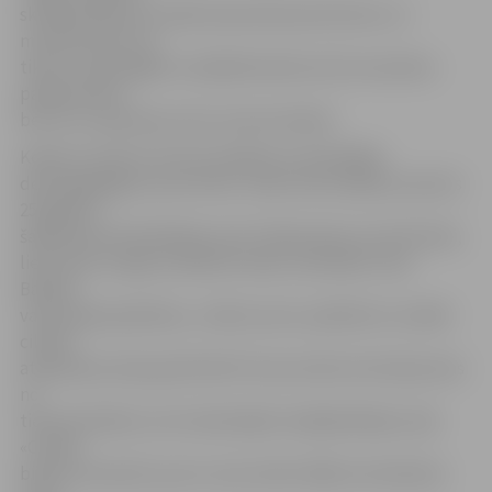
skolās kā bērnos vairāk ieaudzināt patriotismu un
mudināt aiziet ne
tikai uz Lāpu gājienu Lāčplēša dienā vai 18. novembra
pasākumiem,
bet arī uz piemiņas vietu atceres dienās.
Kopā ar vectēvu atceres pasākumu apmeklēja
desmitgadīgais Lauris Arons. «Man ome stāstīja, ka pirms
25 gadiem
šajā dienā notika Baltijas ceļš. Tā bija akcija, kurā latvieši,
lietuvieši un igauņi sadevās rokās, savienojot visas
Baltijas
valstu galvaspilsētas,» stāsta Lauris, piebilstot, ka šādi
cilvēki
atbalstīja Latviju grūtā brīdī. Viņa vectēvs Arnis bija viens
no
tiem latviešiem, kurš nedomājot iestājās Baltijas ceļā.
«Cilvēki
bija ļoti satraukti, par to, kas notiks tālāk, kā veidosies