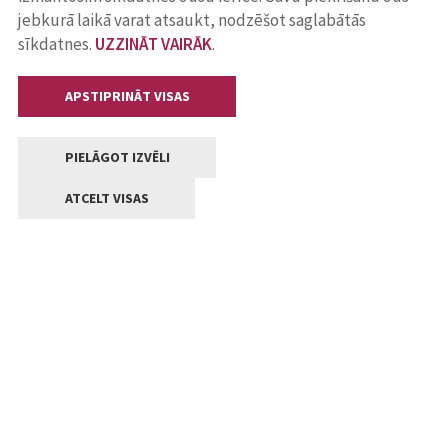
jebkurā laikā varat atsaukt, nodzēšot saglabātās
sīkdatnes.
UZZINĀT VAIRĀK
.
APSTIPRINĀT VISAS
PIELĀGOT IZVĒLI
ATCELT VISAS
Kontakti
Jelgavas valstpilsētas pašvaldība