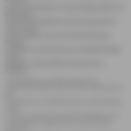
uz ceļa aiz
Iecavas, tuvāk Bauskai. Tas bija milzīgs pacēlums, tā
bija milzīga
tautiešu uzdrošināšanās, ko par paraugu ņem arī
citas pasaules
valstis,» Baltijas ceļu atceras Ēvalds Dreimanis.
Pieminot
staļinisma un nacisma upurus un atzīmējot Baltijas
ceļa 25.
gadadienu, šodien Svētbirzē notika atceres
pasākums.
Tieši šajā dienā pirms 25 gadiem gandrīz divi
miljoni cilvēku sadevās rokās, lai veidotu 600 kilometrus
garu
cilvēku ķēdi caur trim Baltijas valstīm, vienojot Igauniju,
Latviju
un Lietuvu centienos pēc brīvības. Triju Baltijas valstu
uzdrīkstēšanās, kopīgā rīcība un notikuma vēriens
pārsteidza