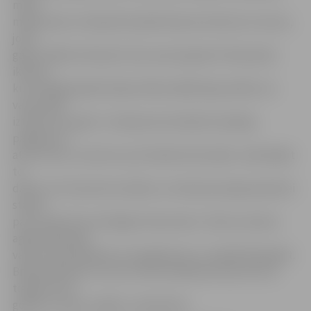
mūsu
mīļā Latvija. Tas bija liels pārdzīvojums katram no mums,
jo 50
gadus bijām dzīvojuši citas varas apspiesti. Manuprāt,
ikviens,
kurš stāvēja šajā dzīvajā cilvēku ķēdē bija pacilāts, ka
varam šādi
izteikt savu gribu. Tas bija emocionāli ļoti spēcīgs
pasākums,»
atzīst Arnis, uzsverot, ja arī šodien būtu jāiet, nedomājot
to
darītu. Arī viņš aicina vecākus un skolas jaunajai paaudzei
stāstīt
par Latvijai tik nozīmīgiem datumiem. «Mums neviens
agrāk nejautāja
vai pie Ļeņina gribam vai negribam iet, vienkārši bija jāiet.
Brīvpusdienas un visu ko tiem skolēniem dod, bet vai
tiešām nevar
godāt un cieņu izrādīt,» domā Arnis.