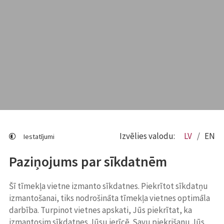
Izvēlies valodu:
LV
EN
Iestatījumi
Paziņojums par sīkdatnēm
Šī tīmekļa vietne izmanto sīkdatnes. Piekrītot sīkdatņu
izmantošanai, tiks nodrošināta tīmekļa vietnes optimāla
darbība. Turpinot vietnes apskati, Jūs piekrītat, ka
izmantosim sīkdatnes Jūsu ierīcē. Savu piekrišanu Jūs