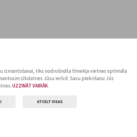
ņu izmantošanai, tiks nodrošināta tīmekļa vietnes optimāla
zmantosim sīkdatnes Jūsu ierīcē. Savu piekrišanu Jūs
atnes.
UZZINĀT VAIRĀK
.
I
ATCELT VISAS