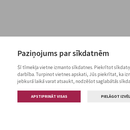
Paziņojums par sīkdatnēm
Šī tīmekļa vietne izmanto sīkdatnes. Piekrītot sīkdat
darbība. Turpinot vietnes apskati, Jūs piekrītat, ka i
jebkurā laikā varat atsaukt, nodzēšot saglabātās sīkd
APSTIPRINĀT VISAS
PIELĀGOT IZVĒL