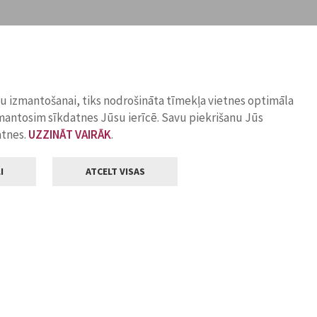
ņu izmantošanai, tiks nodrošināta tīmekļa vietnes optimāla
zmantosim sīkdatnes Jūsu ierīcē. Savu piekrišanu Jūs
atnes.
UZZINĀT VAIRĀK
.
I
ATCELT VISAS
Klientu apkalpošana
ilsētas pašvaldība
Darba laiks