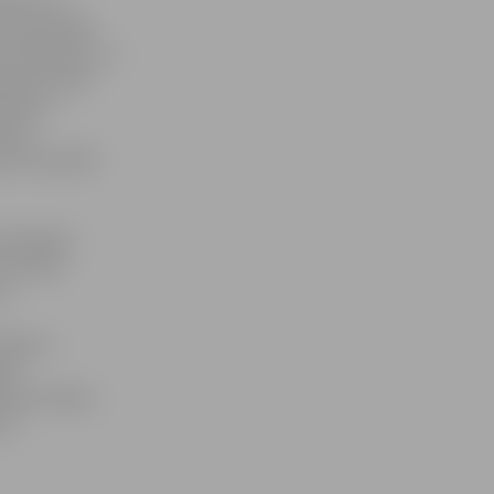
idro, ka
 izņemt 600
u izdošanai, un
knotēm vienā
ehnisku
 latu
ot tikai 200
 operāciju
su naudas
ts
ības ir
ēdz
omātu tīklam
stu