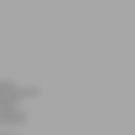
utājumu
kas) bankomātiem
eļaujamais
tuācijā
espaidā esot
stāvokli un