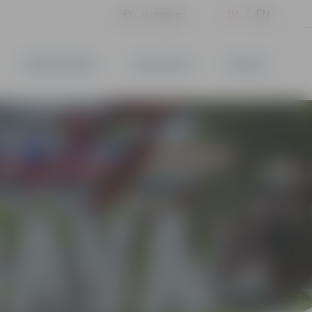
LV
EN
Iestatījumi
UZŅĒMĒJDARBĪBA
PAKALPOJUMI
KONTAKTI