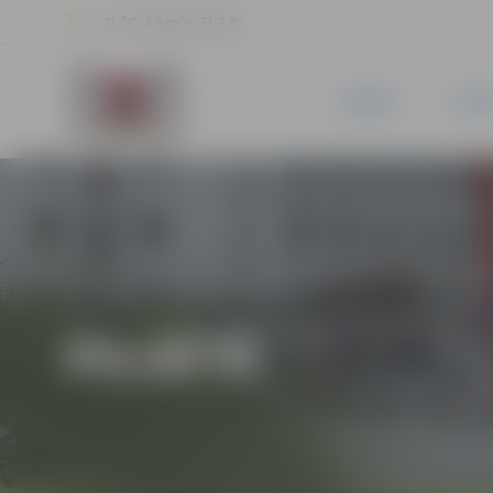
21 °C, 4.3 m/s, 71.3 %
JAUNUMI
PILSĒ
PILSĒTĀ