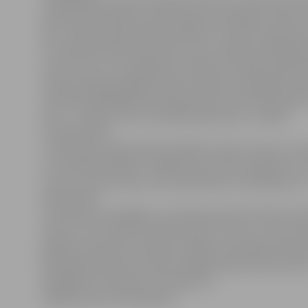
«Swedbank» preses sekretāre Kristīne Jakubovska ska
bankas bankomātos vienā naudas izņemšanas reizē var
latu. «Mūsu bankomāti paredzēti 5 un 20 latu banknoš
tīri tehniski bankomāti nevar izdot vairāk par 40 ban
reizē. Līdz ar to var gadīties situācija, ka bankomātā t
iemeslu dēļ nedarbojas 20 latu kasete vai beigušies 20
nomināli. Šādā gadījumā bankomāts vienā reizē spēj izd
latus – 40 piecu latu nomināla banknotes,» skaidro
K.Jakubovska.
Ja klientam nepieciešama lielāka naudas summa, viņš
var vienkārši atkārtot. Gadījumā, ja viņam negribas vi
summu saņemt piecu latu banknotēs, izmantojams ci
bankomāts.
K.Jakubovska atgādina, ka bankomāts jeb ATM pēc būt
dators, kuru lieto ļoti daudzi klienti. Līdz ar to tam m
gadīties tehniski traucējumi. Bankas speciālisti bank
pastāvīgi seko līdzi, lai pēc iespējas operatīvāk novēr
iespējamos tehniskos traucējumus.
Sagatavoja Anna Afanasjeva