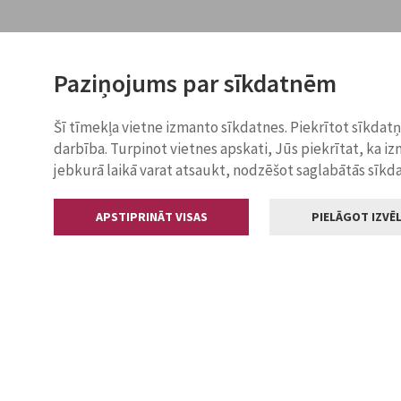
Paziņojums par sīkdatnēm
Šī tīmekļa vietne izmanto sīkdatnes. Piekrītot sīkdat
darbība. Turpinot vietnes apskati, Jūs piekrītat, ka i
jebkurā laikā varat atsaukt, nodzēšot saglabātās sīkd
APSTIPRINĀT VISAS
PIELĀGOT IZVĒL
Kontakti
Jelgavas valstp