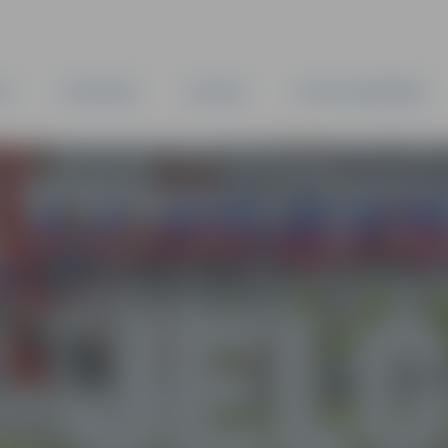
TA
PAŠVALDĪBA
IESTĀDES
KAPITĀLSABIEDRĪBAS