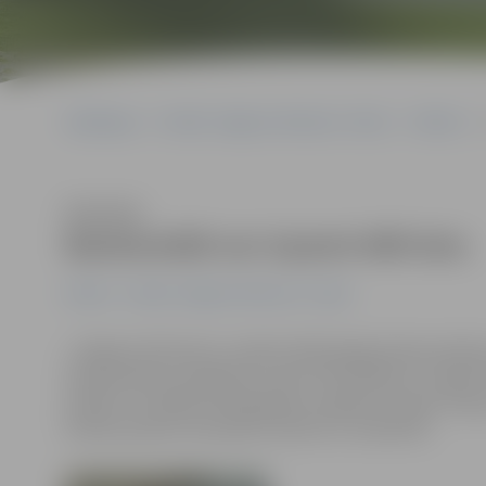
Sākumlapa
Portāla “Jelgavas Vēstnesis” arhīvs
Pilsētā
Klausīties
Bankomātā var izņemt 600 latu
Pilsētā
Portāla “Jelgavas Vēstnesis” arhīvs
«Jelgavas Vēstnesis» saņēma kāda jelgavnieka jautāj
bankomātiem iespējams izņemt tikai 200 latu, lai gan kli
piebilst, ka šādā situācijā gribot negribot finanšu tir
bankas patieso finansiālo stāvokli un stabilitāti.