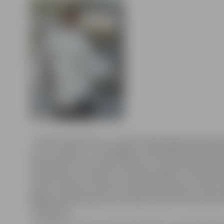
«Jelgavas Vēstnesis» saņēma kāda jelgavnieka ja
par to, kāpēc no «Swedbank» (iepriekš Hansaban
iespējams izņemt tikai 200 latu, lai gan klienta pi
dienas limits ir lielāks. Lasītājs piebilst, ka šādā si
gribot negribot finanšu tirgus pašreizējo norišu i
jākļūst aizdomīgam par bankas patieso finansiālo 
stabilitāti.