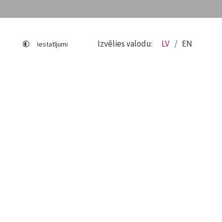
Izvēlies valodu:
LV
EN
Iestatījumi
Lapas karte
Viegli lasīt