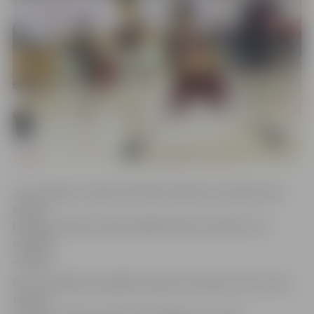
Jau ziņojām, ka abas LBL līdervienības nav piekritušas
spēlēt
Daugavas Sporta namā, tādēļ «Barons Kvartāls» tās
aizvadīs
Jelgavā.
Pēc aizvadītām 24 spēlēm «Barons Kvartāls» LBL turnīra
tabulā