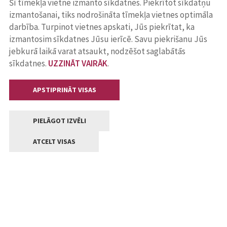
Šī tīmekļa vietne izmanto sīkdatnes. Piekrītot sīkdatņu
izmantošanai, tiks nodrošināta tīmekļa vietnes optimāla
darbība. Turpinot vietnes apskati, Jūs piekrītat, ka
izmantosim sīkdatnes Jūsu ierīcē. Savu piekrišanu Jūs
jebkurā laikā varat atsaukt, nodzēšot saglabātās
sīkdatnes.
UZZINĀT VAIRĀK
.
APSTIPRINĀT VISAS
PIELĀGOT IZVĒLI
ATCELT VISAS