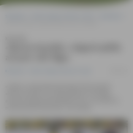
Sākumlapa
Portāla “Jelgavas Vēstnesis” arhīvs
Basketbols
«Barons Kvartāls» Jelgavā spēlēs arī pret «VEF Rīga»
Klausīties
«Barons Kvartāls» Jelgavā spēlēs
arī pret «VEF Rīga»
19/03/2017
Basketbols
Portāla “Jelgavas Vēstnesis” arhīvs
«OlyBet» Latvijas Basketbola līgas (LBL) komanda
«Barons Kvartāls» savu mājas spēli pret «VEF Rīga»
aizvadīs Zemgales Olimpiskajā centrā, un tā notiks 22.
martā pulksten 19.30. Ieeja – bez maksas.