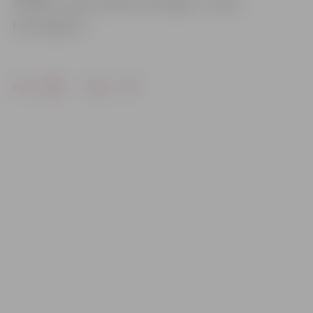
atrodas 5. vietā, savukārt «VEF Rīga» ir 2. vietā.
Foto: basket.lv
Drukāt
Dalīties