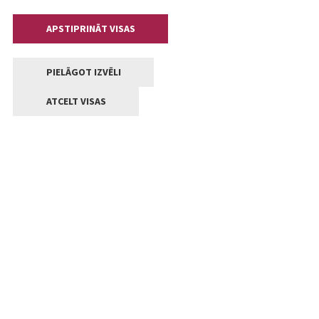
APSTIPRINĀT VISAS
PIELĀGOT IZVĒLI
ATCELT VISAS
Kontakti
Jelgavas valstpilsētas pašvaldība
Lielā iela 11, Jelgava, LV-3001
+371 63005522