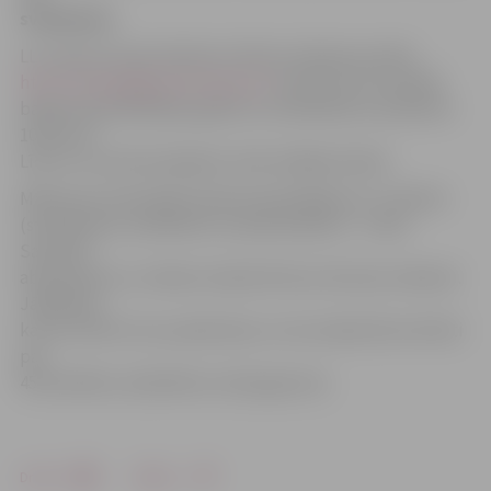
svētdienās.
LLU Sporta nama direktors Viktors Valainis portālu
http://www.jelgavasvestnesis.lv/
informē, ka turpmāk
baseins apmeklētājus gaidīs arī svētdienās no pulksten
10 līdz 16.
Līdz ar to tas būs pieejams visās nedēļas dienās.
Maksa par vienreizēju baseina apmeklējumu ir 3,50 lati
(studentiem, skolēniem un pensionāriem – 2 lati).
Savukārt
abonements uz mēnesi maksā 25 latus (8 reizes mēnesī).
Jāpiebilst,
ka var izīrēt arī visu peldceliņu un tas maksā 18 vai 24 lati
par
45 minūtēm, atkarībā no celiņa garuma.
Drukāt
Dalīties