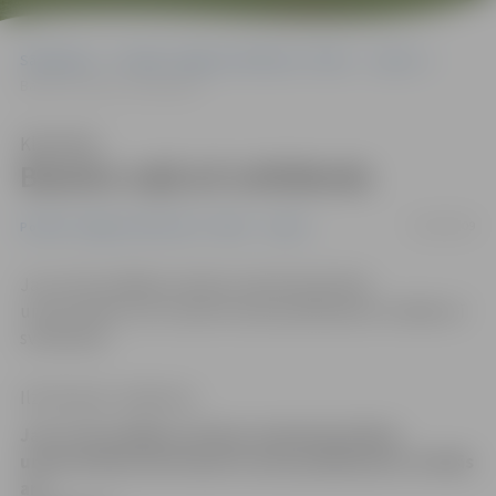
Sākumlapa
Portāla “Jelgavas Vēstnesis” arhīvs
Sports
Baseins vaļā arī svētdienās
Klausīties
Baseins vaļā arī svētdienās
14/09/2009
Portāla “Jelgavas Vēstnesis” arhīvs
Sports
Jau no šīs nedēļas Latvijas Lauksaimniecības
universitātes (LLU) Sporta nama peldbaseins strādās arī
svētdienās.
Ilze Knusle-Jankevica
Jau no šīs nedēļas Latvijas Lauksaimniecības
universitātes (LLU) Sporta nama peldbaseins strādās
arī