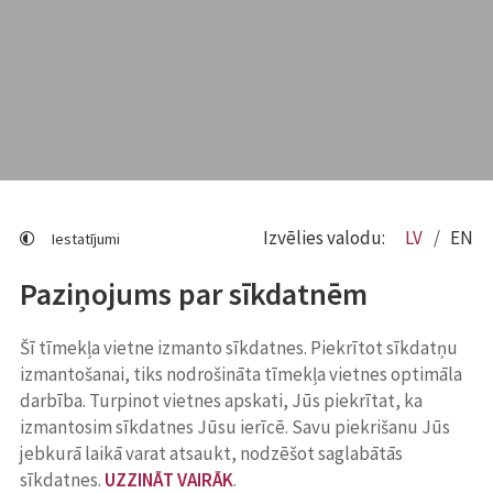
Izvēlies valodu:
LV
EN
Iestatījumi
Paziņojums par sīkdatnēm
Šī tīmekļa vietne izmanto sīkdatnes. Piekrītot sīkdatņu
izmantošanai, tiks nodrošināta tīmekļa vietnes optimāla
darbība. Turpinot vietnes apskati, Jūs piekrītat, ka
izmantosim sīkdatnes Jūsu ierīcē. Savu piekrišanu Jūs
jebkurā laikā varat atsaukt, nodzēšot saglabātās
sīkdatnes.
UZZINĀT VAIRĀK
.