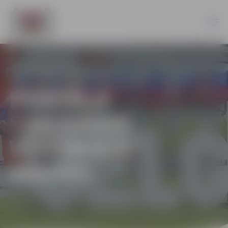
PORTĀLA
“JELGAVAS
VĒSTNESIS”
ARHĪVS