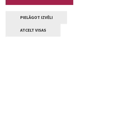
PIELĀGOT IZVĒLI
ATCELT VISAS
Kontakti
Jelgavas valstpilsētas pašvaldība
Lielā iela 11, Jelgava, LV-3001
+371 63005522
pasts@jelgava.lv