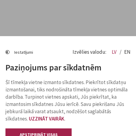
Izvēlies valodu:
LV
EN
Iestatījumi
Paziņojums par sīkdatnēm
Šī tīmekļa vietne izmanto sīkdatnes. Piekrītot sīkdatņu
izmantošanai, tiks nodrošināta tīmekļa vietnes optimāla
darbība. Turpinot vietnes apskati, Jūs piekrītat, ka
izmantosim sīkdatnes Jūsu ierīcē. Savu piekrišanu Jūs
jebkurā laikā varat atsaukt, nodzēšot saglabātās
sīkdatnes.
UZZINĀT VAIRĀK
.
APSTIPRINĀT VISAS