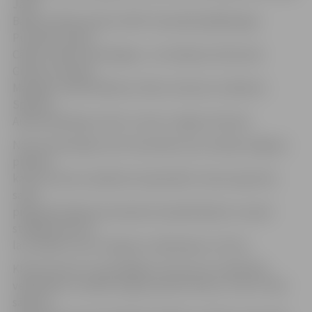
Jānis
Bacāns, Māris Skudra. K45+ komandā spēlēja Agris
Purmalis, Andris
Cālītis, Andris Vereščagins, Juris Kļaviņš, Edmunds
Gulbis, Armands
Maspāns, Andis Kārkliņš, Viktors Vainutis, Vladimirs
Spolītis,
Andis Dambergs, Vilnis Jurevics, Aigars Krūmiņš.
Ne tik veiksmīgs starts komandai, kas startēja Jelgavas
pilsētas
kausa izcīņā un pilsētas čempionātā. «Esam sapratuši
savas
pieļautās kļūdas komandas komplektācijā un vasarā
strādāsim pie tā,
lai uzlabotu savu sniegumu nākamajos turnīros.
Klubs šosezon ir pastrādājis arī pie sava vizuālā tēla
veidošanas. Izveidots logo, jaunas formas, un tas ir tikai
sākums