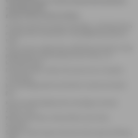
vīriem pēc 40, kuri Latvijas čempionātā basketbolā
veterāniem K40+
grupā izcīnīja sudraba medaļas.
Arī K45+ grupā sezona bijusi veiksmīga – izcīnītas bronzas
medaļas valsts čempionātā. «Visspraigākā bija spēle par
trešo
vietu, kurā visu spēles laiku vadībā bija pretinieki un tikai
pēdējā spēles minūtē izdevās izraut uzvaru,» tā
komandas līderis
Edmunds Gulbis, savējo vidū saukts par Leo. Viņaprāt,
uzvarēt ļāva
ļoti neatlaidīga spēle aizsardzībā un stiprais komandas
gars.
K40+ komandā spēlēja Andris Vereščagins, Roualds
Zeseris, Juris
Kļaviņš, Gints Reins, Uldis Krūklītis, Dins Ušvils,
Saulvedis
Šalājevs, Andris Logins, Edmunds Gulbis, Agris Dambergs,