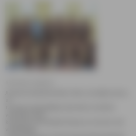
Ilze Knusle-Jankevica
Amatieru basketbola klubs «Doks» aizvadījis sezonu,
un
tā valdes priekšsēdētājs Jānis Šolis to vērtē kā
veiksmīgu. Kluba
komandas startē dažādos līmeņos un turnīros, bet
vislabāk gāja