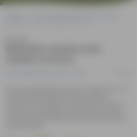
Sākumlapa
Portāla “Jelgavas Vēstnesis” arhīvs
Sports
Basketbola veterāni izcīna sudrabu un bronzu
Klausīties
Basketbola veterāni izcīna
sudrabu un bronzu
17/06/2013
Portāla “Jelgavas Vēstnesis” arhīvs
Sports
Amatieru basketbola klubs «Doks» aizvadījis sezonu, un
tā valdes priekšsēdētājs Jānis Šolis to vērtē kā
veiksmīgu. Kluba komandas startē dažādos līmeņos un
turnīros, bet vislabāk gāja vīriem pēc 40, kuri Latvijas
čempionātā basketbolā veterāniem K40+ grupā izcīnīja
sudraba medaļas.