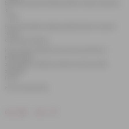
basketbola popularizēšanai pilsētā, Latvijā un pasaulē,»
tā
J.Šolis.
Klubs saka paldies Jelgavas pilsētas domei un Sporta
servisa
centram par atbalstu.
Klubs «Doks» domā par tiem, kas savas aktīvās un
profesionālās
sporta gaitas ir beiguši, bet grib uzturēt sevi labā
sportiskā
formā.
Foto: no kluba arhīva
Drukāt
Dalīties