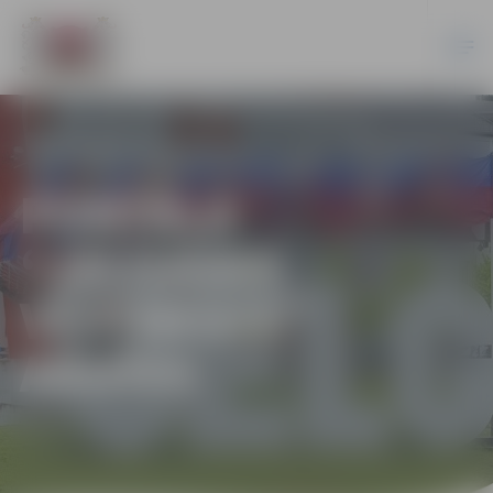
PORTĀLA
“JELGAVAS
VĒSTNESIS”
ARHĪVS