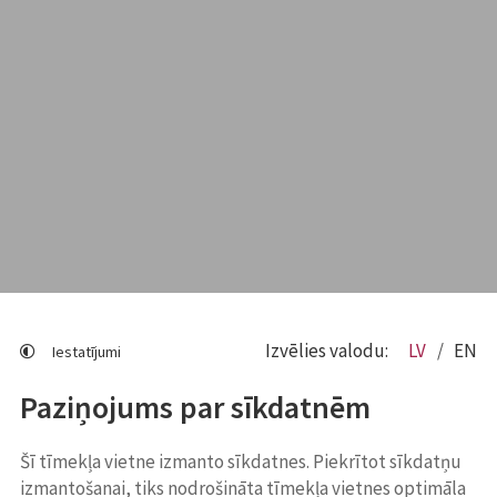
Izvēlies valodu:
LV
EN
Iestatījumi
Paziņojums par sīkdatnēm
Šī tīmekļa vietne izmanto sīkdatnes. Piekrītot sīkdatņu
izmantošanai, tiks nodrošināta tīmekļa vietnes optimāla