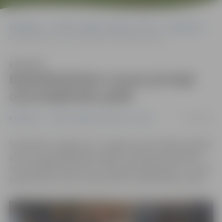
Sākumlapa
Portāla “Jelgavas Vēstnesis” arhīvs
Basketbols
Basketbolistiem uzvara pirmajā ceturtdaļfināla spēlē
Klausīties
Basketbolistiem uzvara pirmajā
ceturtdaļfināla spēlē
02/04/2019
Basketbols
Portāla “Jelgavas Vēstnesis” arhīvs
Šovakar BK «Jelgava/LLU» Jelgavas sporta hallē aizvadīja
pirmo Latvijas Basketbola līgas 2. divīzijas čempionāta
ceturtdaļfināla spēli pret «Ventspils Augstskolu», izcīnot
pārliecinošu uzvaru ar 102:70 (23:27, 29:16, 28:18 un 22:9).