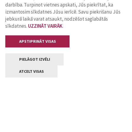
darbība. Turpinot vietnes apskati, Jūs piekrītat, ka
izmantosim sīkdatnes Jūsu ierīcē. Savu piekrišanu Jūs
jebkurā laikā varat atsaukt, nodzēšot saglabātās
sīkdatnes.
UZZINĀT VAIRĀK
.
APSTIPRINĀT VISAS
PIELĀGOT IZVĒLI
ATCELT VISAS
Kontakti