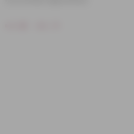
Foto: Ivars Veiliņš/«Jelgavas Vēstnesis»
Drukāt
Dalīties