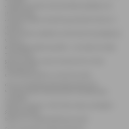
ar gūtiem punktiem. Rezultatīvākais spēlētājs ar 20
punktiem bija
Armands Seņkāns, 16 punktus guva Reinis Avotiņš, 14
punktus –
Kalvis Krūmiņš. Jāpiebilst, ka R.Avotiņš arī parūpējās par
vienu no
skaistākajām spēles epizodēm – ceturtajā ceturtdaļā
trieca bumbu
grozā no augšas, izsaucot emociju vētru ne tikai
līdzjutējos, bet
arī komandas biedros uz rezervistu soliņa.
Otrā ceturtdaļfināla spēle jelgavniekiem būs
5. aprīlī pulksten 19 izbraukumā. Pusfinālā šī pāra
uzvarētāji
tiksies ar «Ķekavas»–«BA Turība» dueļa uzvarētājiem
Šobrīd komandu
bilance ir 1:1, izšķirošā spēle būs 6. aprīlī.