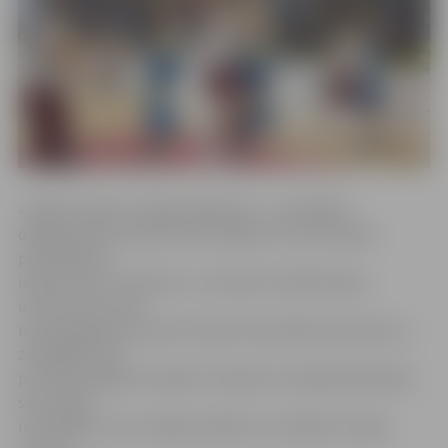
«Spēles sākums nebija pārāk labs – aizvadījām
diezgan sliktu pirmās ceturtdaļas otro pusi, ļāvām
pretiniekiem
iemest brīvus metienus, viņi daudz skrēja ātrajos
uzbrukumos, bet
mēs nepaguvām ieņemt labas aizsardzības pozīcijas un
zaudējām cīņā
par atlecošajām bumbām. Otrajā ceturtdaļā sakārtojām
savu spēli,
noturējām to arī otrajā puslaikā un izcīnījām svarīgu