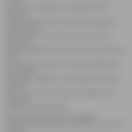
uzvaru,»
spēli vērtē BK «Jelgava/LLU» basketbolists Uldis
Feldmanis.
Viņaprāt, spēles rezultāts uz tablo gan neatspoguļo
patieso komandu
spēku samēru. «Jā, izcīnījām uzvaru, bet nedrīkst
sapriecāties –
jau piektdien jādodas uz Ventspili, kur notiks sērijas otrā
spēle,»
tā U.Feldmanis, apliecinot, ka komanda ir apņēmusies
sēriju noslēgt
divās spēlēs. Jāatgādina, ka ceturtdaļfinālā komandas
spēlē līdz
divām uzvarām, un pēc šīvakara spēles jelgavnieki ir
izdevīgākā
pozīcijā, lai iekļūtu pusfinālā.
Šīvakara spēlē laukumā devās visi Jelgavas
komandas pieteikumā iekļautie spēlētāji, turklāt visi arī
atzīmējās