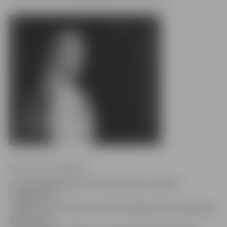
Ilze Knusle-Jankevica
Latvijas Basketbola savienība jau otro gadu
sadarbībā ar
«OlyBet» sporta bāru veido karsējmeiteņu kalendāru.
2015. gada