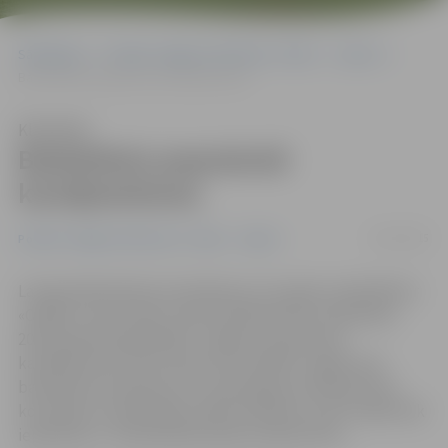
Sākumlapa
Portāla “Jelgavas Vēstnesis” arhīvs
Sports
Basketbolu popularizē karsējmeitenes
Klausīties
Basketbolu popularizē
karsējmeitenes
15/01/2015
Portāla “Jelgavas Vēstnesis” arhīvs
Sports
Latvijas Basketbola savienība jau otro gadu sadarbībā ar
«OlyBet» sporta bāru veido karsējmeiteņu kalendāru.
2015. gada kalendārā BK «Jelgava» popularizē
karsējmeitene Elīna Safronova (attēlā). «Agrāk man
basketbols nepatika, bet, kopš dejoju karsējmeiteņu
komandā un apmeklēju spēles klātienē, man šī spēle sāk
iepatikties,» tā kalendāra aprīļa modele Elīna.