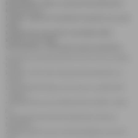
kalendārā BK «Jelgava» popularizē karsējmeitene
Elīna Safronova
(attēlā). «Agrāk man basketbols nepatika, bet, kopš
dejoju
karsējmeiteņu komandā un apmeklēju spēles
klātienē, man šī spēle
sāk iepatikties,» tā kalendāra aprīļa modele Elīna.
Basketbola savienības pārstāvis Artūrs Portnovs norāda,
ka šāds
kalendārs ir labs veids, kā popularizēt basketbolu un
«Aldara»
Latvijas Basketbola līgu, kurā, starp citu, spēlē arī BK
«Jelgava».
«Karsējmeitenes ir ļoti svarīgs elements spēlēs, turklāt
jau
vairākus gadus pēc kārtas karsējmeiteņu konkurss
basketbola
Zvaigžņu spēlē ir viens no interesantākajiem, kuram arī