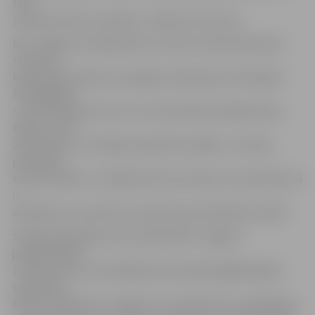
tiek
pievērsta liela uzmanība,» skaidro A.Portnovs.
BK «Jelgava» karsējmeiteņu trenere Linda Paulauskas
stāsta, ka
kalendāra meitenes izraugās komisija pēc iesūtītajām
fotogrāfijām.
«Es izvērtēšanai sūtu visu to komandas karsējmeiteņu
bildes, kuras
aktīvi dejo un uzstājas basketbola spēlēs,» tā Linda,
piebilstot,
ka visas bildes ir vienādā stilā. Viņa stāsta, ka meitenēm tā
ir
ažiotāža, kura tad tiks izraudzīta par kalendāra modeli.
Šī gada kalendāram tika izvēlēta BK «Jelgava»
jaunpienācēja
E.Safronova, kura karsējām pievienojās pagājušā gada
septembrī.
Elīna ir dobelniece, mācās tur 11. klasē, bet uz dejošanas