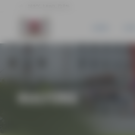
16.9 °C, 3.4 m/s, 72.7 %
JAUNUMI
PILSĒ
KULTŪRA