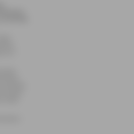
as
ālu Bauskas
n tā rīkotāji
aldes
zikantu
as, kuri
rmo kāzu
ozēt kāzu
 izvēle bija
ienā, tāpat
,» stāsta
mtsarakstu