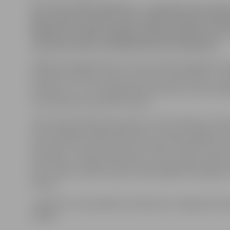
SIA «Ilzes svētku aģentūra» 1. augustā visus Latvij
jaunos pārus aicina uz pirmo Kāzu mūzikas festiv
Pilskalna estrādē. Pasākums sāksies pulksten 16, u
sola jaunos pārus izklaidēt līdz pat rīta gaismai.
Pasākuma organizatore, SIA «Ilzes svētku aģentūra» v
locekle Ilze Vītola, stāsta, ka šis būs pirmais Kāzu mu
festivālu un uz to tiek gaidīti jaunie pāri no visas Latvij
vien vēlas jautri pavadīt šo dienu.
«Šeit mēs aicinām jaunos pārus no visas Latvijas uz pi
valsi, dažādiem pārbaudījumiem un dosim iespēju izl
braucienu pa Latviju pēc savas izvēles. Pasākuma vietas
kā simbols – Bauskas Pilskalns, kur divas upes satek v
divu cilvēku laulība savijas vienā kopējā dzīves gājumā
I.Vītola.
Jāpiebilst, ka šo pasākumu atbalsta arī Jelgavas Dzi
nodaļa.