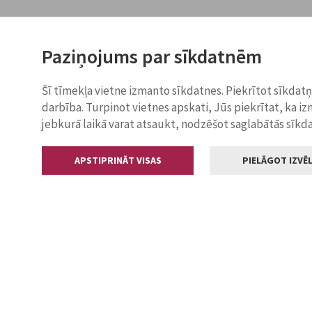
Paziņojums par sīkdatnēm
Šī tīmekļa vietne izmanto sīkdatnes. Piekrītot sīkdat
darbība. Turpinot vietnes apskati, Jūs piekrītat, ka i
jebkurā laikā varat atsaukt, nodzēšot saglabātās sīkd
APSTIPRINĀT VISAS
PIELĀGOT IZVĒL
Kontakti
Jelgavas valstp
Lielā iela 11