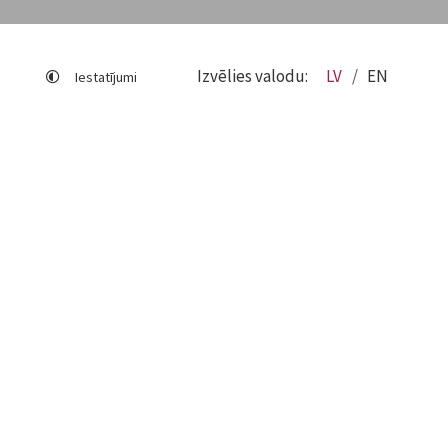
Izvēlies valodu:
LV
EN
Iestatījumi
Lapas karte
Viegli lasīt
Sociālo mediju lietošana