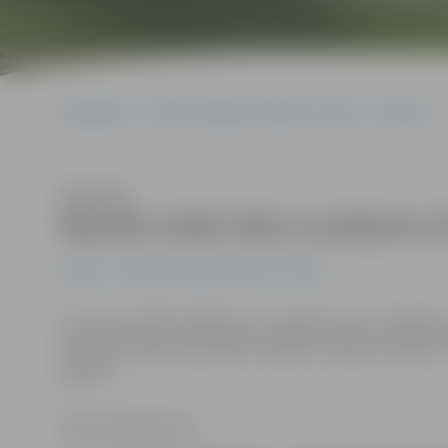
Sākumlapa
Portāla “Jelgavas Vēstnesis” arhīvs
Kultūra
Klausīties
Bauskā notiks Kāzu muzikantu f
Kultūra
Portāla “Jelgavas Vēstnesis” arhīvs
SIA «Ilzes svētku aģentūra» 1. augustā visus Latvijas 
Bauskas Pilskalna estrādē. Pasākums sāksies pulksten 16
gaismai.
Ritma Gaidamoviča