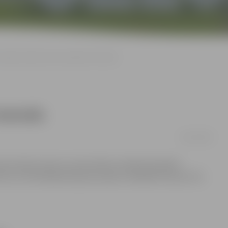
Bauskā notiks Kāzu muzikantu festivāls
estivāls
26/07/2009
jaunos pārus aicina uz pirmo Kāzu mūzikas festivālu
, un tā rīkotāji sola jaunos pārus izklaidēt līdz pat rīta