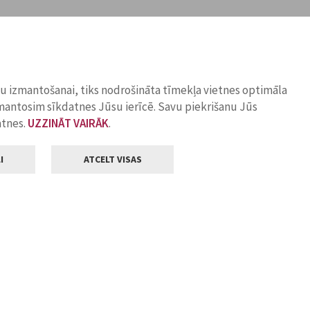
ņu izmantošanai, tiks nodrošināta tīmekļa vietnes optimāla
zmantosim sīkdatnes Jūsu ierīcē. Savu piekrišanu Jūs
atnes.
UZZINĀT VAIRĀK
.
I
ATCELT VISAS
Klientu apkalpošana
ilsētas pašvaldība
Darba laiks
, Jelgava, LV-3001
Pirmdienās
8.00 - 18.00