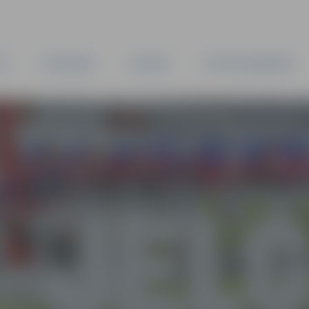
TA
PAŠVALDĪBA
IESTĀDES
KAPITĀLSABIEDRĪBAS