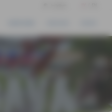
LV
EN
Iestatījumi
UZŅĒMĒJDARBĪBA
PAKALPOJUMI
KONTAKTI