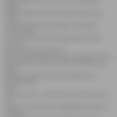
pārējās telpas ir ēkas 3. stāvā. Līdz ar darba sākšanu
jaunajās
telpās 3. stāvā jau iekārtota arī tērpu noliktava, kurā
atrodas
vairāk nekā 1000 teju desmit gados uzkrātie tērpi,
parūkas, kurpes
un citi aksesuāri, kas izmantoti, gan dejojot vietējos
koncertos,
gan starptautiskos čempionātos.
Bet vakar vakarā «Benefice» pirmo reizi sniegusi koncertu
Lielajā zālē, ēkas 3. stāvā. Viss sākās ar «Kāzu deju», kas
šogad
palīdzējusi «Beneficei» iekļūt pusfinālā pasaules
čempionātā šova
dejās.
S.Andersone atzīst – neskatoties uz to, ka bērni jau sen
šeit
strādā un pirmais koncerts Lielajā zālē jau aiz muguras,
šobrīd vēl