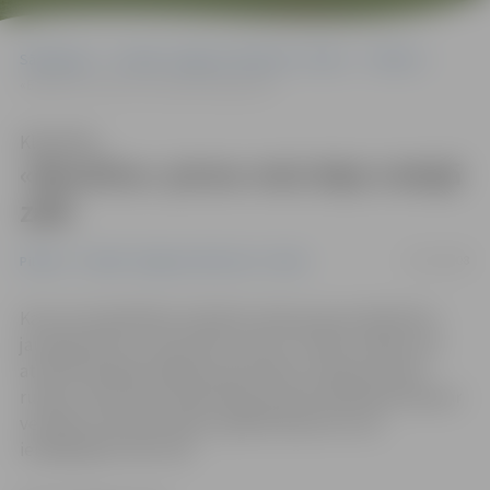
Sākumlapa
Portāla “Jelgavas Vēstnesis” arhīvs
Pilsētā
«Benefice» pirmo reizi dejo Lielajā zālē
Klausīties
«Benefice» pirmo reizi dejo Lielajā
zālē
24/12/2008
Pilsētā
Portāla “Jelgavas Vēstnesis” arhīvs
Kaut arī nodarbības mūsdienu deju grupai «Benefice»
jaunajās bērnu un jauniešu centra «Junda» telpās, kas
atrodas bijušajā Jelgavas pasta ēkā, notiek jau kopš
rudens, tikai vakar vakarā deju grupas dalībnieki kopā ar
vecākiem Ziemassvētku pasākumā pirmo reizi
iemēģinājuši Lielo zāli