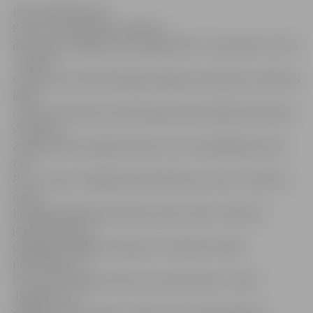
Ritma Gaidamoviča
Kaut arī nodarbības mūsdienu
deju grupai «Benefice» jaunajās bērnu un jauniešu centra
«Junda»
telpās, kas atrodas bijušajā Jelgavas pasta ēkā, notiek jau
kopš
rudens, tikai vakar vakarā deju grupas dalībnieki kopā ar
vecākiem
Ziemassvētku pasākumā pirmo reizi iemēģinājuši Lielo
zāli
.
BJC «Junda» vadītāja Silvija Andersone atzīst, ka aktīvs
darbs
bijušajā pasta ēkā notiek jau kopš rudens. Sākumā
jaunieši dejojuši
pielāgotās pagaidu telpās, bet nedaudz vēlāk
pārcēlušies uz
izremontēto Baleta zāli, kas atrodas ēkas 2. stāvā.
Jāpiebilst, ka