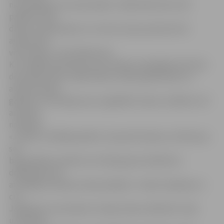
nav pabeigti visi remontdarbi. «Šādi tādi sīkumi vēl
palikuši, taču
darbs rit pilnā sparā, un ceram, ka jau pavisam drīz
apdzīvosim
visas telpas,» tā S.Andersone.
Kā «Jelgavas Vēstnesis» jau rakstīja, dejotājiem šeit būs
divas deju zāles, labierīcības, dušas, garderobes un
atpūtas telpa,
gaitenis, kurš kalpos par uzgaidāmo telpu vecākiem, kā
arī tērpu
noliktava.
«Jundas» vadītāja piebilst, ka jaunās telpas, ko bērni jau
sen
bija pelnījuši, apdzīvo ne tikai grupas «Benefice»
dalībnieki, bet
arī pārējie mūsdienu deju dejotāji – breika, hiphopa un
citi.
Jāpiebilst, ka aizvakar ar Spaiņu deju «Benefice» bija
uzaicināta