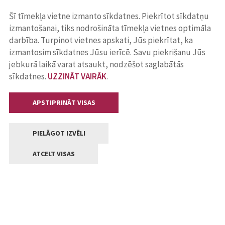
Šī tīmekļa vietne izmanto sīkdatnes. Piekrītot sīkdatņu
izmantošanai, tiks nodrošināta tīmekļa vietnes optimāla
darbība. Turpinot vietnes apskati, Jūs piekrītat, ka
izmantosim sīkdatnes Jūsu ierīcē. Savu piekrišanu Jūs
jebkurā laikā varat atsaukt, nodzēšot saglabātās
sīkdatnes.
UZZINĀT VAIRĀK
.
APSTIPRINĀT VISAS
PIELĀGOT IZVĒLI
ATCELT VISAS