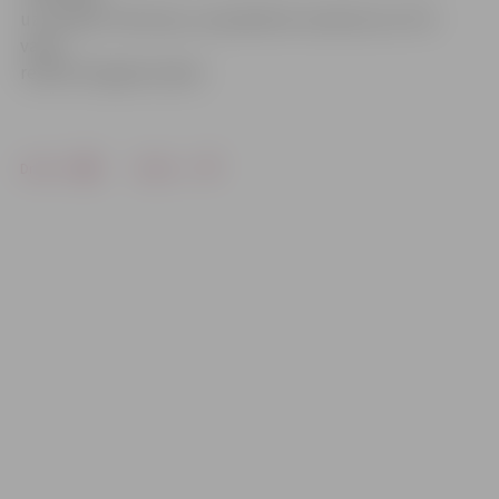
uz Latvijas Televīziju, lai piedalītos ierakstā, ko LTV1
varēs
redzēt Vecgada vakarā.
Drukāt
Dalīties