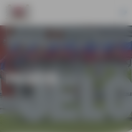
PILSĒTĀ