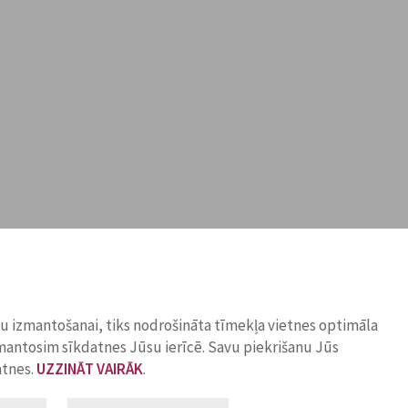
ņu izmantošanai, tiks nodrošināta tīmekļa vietnes optimāla
zmantosim sīkdatnes Jūsu ierīcē. Savu piekrišanu Jūs
atnes.
UZZINĀT VAIRĀK
.