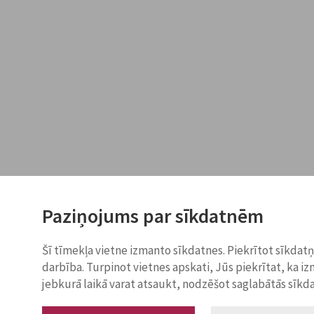
Paziņojums par sīkdatnēm
Šī tīmekļa vietne izmanto sīkdatnes. Piekrītot sīkdat
darbība. Turpinot vietnes apskati, Jūs piekrītat, ka i
jebkurā laikā varat atsaukt, nodzēšot saglabātās sīkd