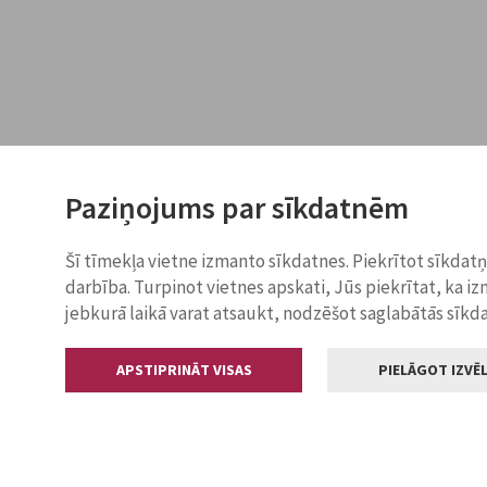
Paziņojums par sīkdatnēm
Šī tīmekļa vietne izmanto sīkdatnes. Piekrītot sīkdat
darbība. Turpinot vietnes apskati, Jūs piekrītat, ka i
jebkurā laikā varat atsaukt, nodzēšot saglabātās sīkd
APSTIPRINĀT VISAS
PIELĀGOT IZVĒL