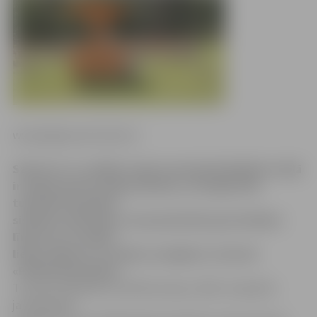
www.jelgavasvestnesis.lv
Sakarā ar to, ka Bērzu kapos jaunajā apbedījumu daļā
ir augsts grunts ūdeņu līmenis, arī šogad tika
turpināta drenāžas
sistēmas ierīkošana, lai pazeminātu gruntsūdens
līmeni un novadītu
liekos ūdeņus uz tuvējo novadgrāvi, informē
«Pilsētsaimniecība».
Turpinot labiekārtot pilsētas kapus, Bērzu kapsētā,
jaunajā daļā,