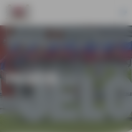
PILSĒTĀ