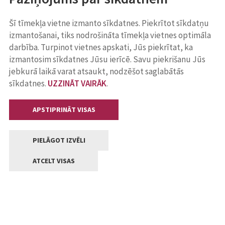
Šī tīmekļa vietne izmanto sīkdatnes. Piekrītot sīkdatņu
izmantošanai, tiks nodrošināta tīmekļa vietnes optimāla
darbība. Turpinot vietnes apskati, Jūs piekrītat, ka
izmantosim sīkdatnes Jūsu ierīcē. Savu piekrišanu Jūs
jebkurā laikā varat atsaukt, nodzēšot saglabātās
sīkdatnes.
UZZINĀT VAIRĀK
.
APSTIPRINĀT VISAS
PIELĀGOT IZVĒLI
ATCELT VISAS