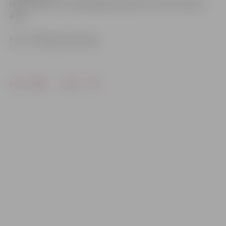
labiekārtota aka. Nākamgad paredzēts izrakt vēl divas
akas.
Foto: «Pilsētsaimniecība»
Drukāt
Dalīties