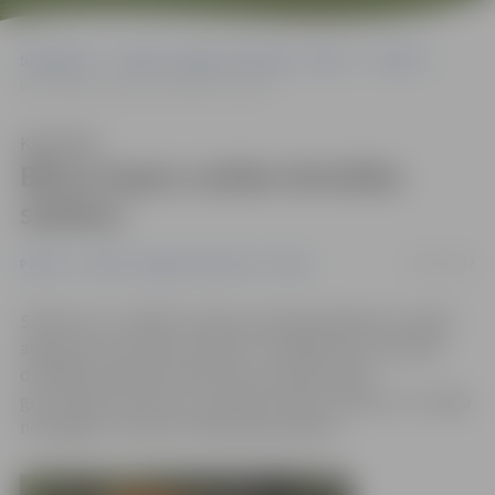
Sākumlapa
Portāla “Jelgavas Vēstnesis” arhīvs
Pilsētā
Bērzu kapos uzlabo drenāžas sistēmu
Klausīties
Bērzu kapos uzlabo drenāžas
sistēmu
18/07/2012
Pilsētā
Portāla “Jelgavas Vēstnesis” arhīvs
Sakarā ar to, ka Bērzu kapos jaunajā apbedījumu daļā ir
augsts grunts ūdeņu līmenis, arī šogad tika turpināta
drenāžas sistēmas ierīkošana, lai pazeminātu
gruntsūdens līmeni un novadītu liekos ūdeņus uz tuvējo
novadgrāvi, informē «Pilsētsaimniecība».