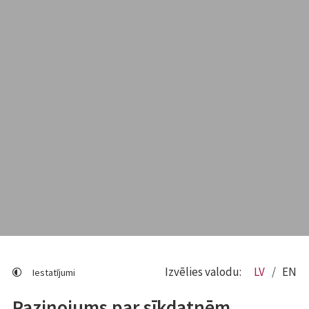
Izvēlies valodu:
LV
EN
Iestatījumi
Paziņojums par sīkdatnēm